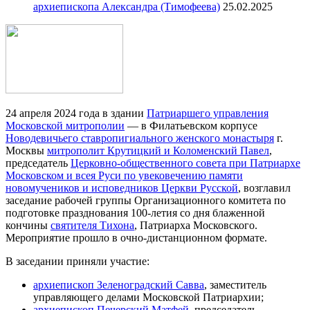
архиепископа Александра (Тимофеева)
25.02.2025
24 апреля 2024 года в здании
Патриаршего управления
Московской митрополии
— в Филатьевском корпусе
Новодевичьего ставропигиального женского монастыря
г.
Москвы
митрополит Крутицкий и Коломенский Павел
,
председатель
Церковно-общественного совета при Патриархе
Московском и всея Руси по увековечению памяти
новомучеников и исповедников Церкви Русской
, возглавил
заседание рабочей группы Организационного комитета по
подготовке празднования 100-летия со дня блаженной
кончины
святителя Тихона
, Патриарха Московского.
Мероприятие прошло в очно-дистанционном формате.
В заседании приняли участие:
архиепископ Зеленоградский Савва
, заместитель
управляющего делами Московской Патриархии;
архиепископ Печерский Матфей
, председатель