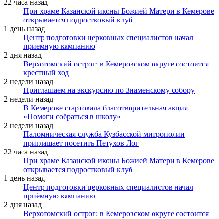
22 часа назад
При храме Казанской иконы Божией Матери в Кемерове
открывается подростковый клуб
1 день назад
Центр подготовки церковных специалистов начал
приёмную кампанию
2 дня назад
Верхотомский острог: в Кемеровском округе состоится
крестный ход
2 недели назад
Приглашаем на экскурсию по Знаменскому собору
2 недели назад
В Кемерове стартовала благотворительная акция
«Помоги собраться в школу»
2 недели назад
Паломническая служба Кузбасской митрополии
приглашает посетить Петухов Лог
22 часа назад
При храме Казанской иконы Божией Матери в Кемерове
открывается подростковый клуб
1 день назад
Центр подготовки церковных специалистов начал
приёмную кампанию
2 дня назад
Верхотомский острог: в Кемеровском округе состоится