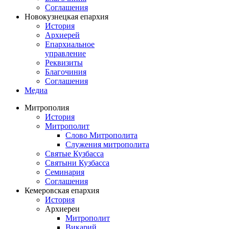
Соглашения
Новокузнецкая епархия
История
Архиерей
Епархиальное
управление
Реквизиты
Благочиния
Соглашения
Медиа
Митрополия
История
Митрополит
Слово Митрополита
Служения митрополита
Святые Кузбасса
Святыни Кузбасса
Семинария
Соглашения
Кемеровская епархия
История
Архиереи
Митрополит
Викарий