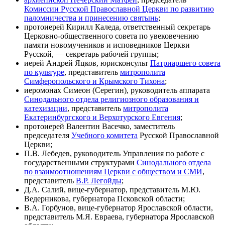
Комиссии Русской Православной Церкви по развитию
паломничества и принесению святынь
;
протоиерей Кирилл Каледа, ответственный секретарь
Церковно-общественного совета по увековечению
памяти новомучеников и исповедников Церкви
Русской, — секретарь рабочей группы;
иерей Андрей Яцков, юрисконсульт
Патриаршего совета
по культуре
, представитель
митрополита
Симферопольского и Крымского Тихона
;
иеромонах Симеон (Серегин), руководитель аппарата
Синодального отдела религиозного образования и
катехизации
, представитель
митрополита
Екатеринбургского и Верхотурского Евгения
;
протоиерей Валентин Васечко, заместитель
председателя
Учебного комитета
Русской Православной
Церкви;
П.В. Лебедев, руководитель Управления по работе с
государственными структурами
Синодального отдела
по взаимоотношениям Церкви с обществом и СМИ
,
представитель
В.Р. Легойды
;
Д.А. Салий, вице-губернатор, представитель М.Ю.
Ведерникова, губернатора Псковской области;
В.А. Горбунов, вице-губернатор Ярославской области,
представитель М.Я. Евраева, губернатора Ярославской