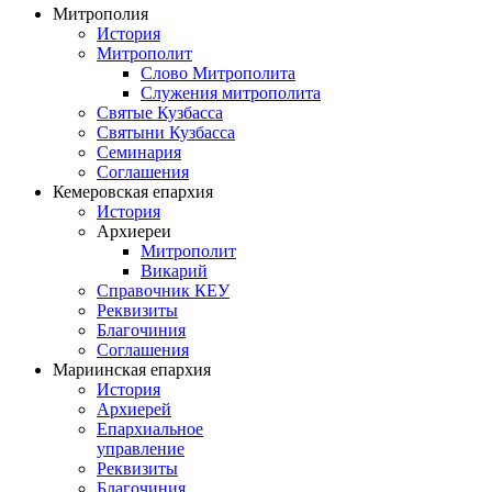
Митрополия
История
Митрополит
Слово Митрополита
Служения митрополита
Святые Кузбасса
Святыни Кузбасса
Семинария
Соглашения
Кемеровская епархия
История
Архиереи
Митрополит
Викарий
Справочник КЕУ
Реквизиты
Благочиния
Соглашения
Мариинская епархия
История
Архиерей
Епархиальное
управление
Реквизиты
Благочиния