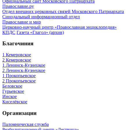
Официальный сайт Московского Патриархата
Православие.ру
Отдел внешних церковных связей Московского Патриархата
Синодальный информационный отдел
Православие и мир
Церковно-научный центр «Православная энциклопедия»
КПДС
Газета «Глагол» (архив)
Благочиния
1 Кемеровское
2 Кемеровское
1 Ленинск-Кузнецкое
2 Ленинск-Кузнецкое
1 Прокопьевское
2 Прокопьевское
Беловское
Гурьевское
Инское
Киселёвское
Организации
Паломническая служба
Реабилитационный центр «Лествица»