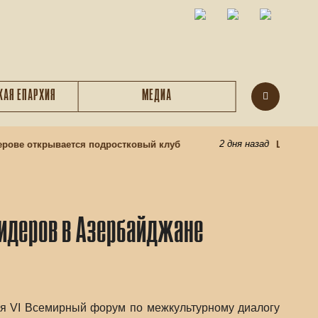
КАЯ ЕПАРХИЯ
МЕДИА
2 дня назад
ве открывается подростковый клуб
Центр подго
лидеров в Азербайджане
ся VI Всемирный форум по межкультурному диалогу