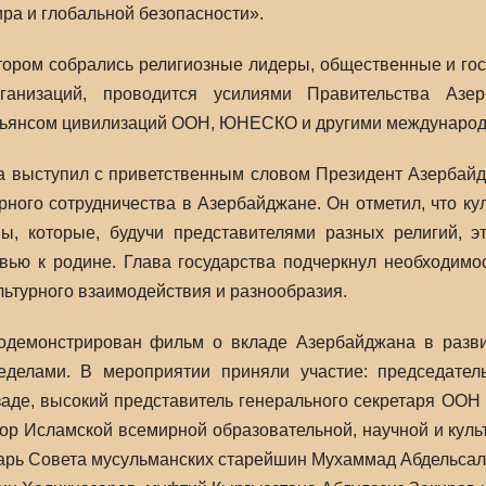
ра и глобальной безопасности».
тором собрались религиозные лидеры, общественные и го
ганизаций, проводится усилиями Правительства Азе
льянсом цивилизаций ООН, ЮНЕСКО и другими международ
а выступил с приветственным словом Президент Азербайд
рного сотрудничества в Азербайджане. Он отметил, что ку
ы, которые, будучи представителями разных религий, э
ью к родине. Глава государства подчеркнул необходимо
ьтурного взаимодействия и разнообразия.
одемонстрирован фильм о вкладе Азербайджана в разви
еделами. В мероприятии приняли участие: председател
де, высокий представитель генерального секретаря ООН 
ор Исламской всемирной образовательной, научной и куль
арь Совета мусульманских старейшин Мухаммад Абдельсал