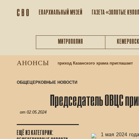
С В О
ЕПАРХИАЛЬНЫЙ МУЗEЙ
ГАЗЕТА «ЗОЛОТЫЕ КУПО
МИТРОПОЛИЯ
КЕМЕРОВСК
АНОНСЫ
я в воскресную школу: приход Казанского храма приглашает
ОБЩЕЦЕРКОВНЫЕ НОВОСТИ
Председатель ОВЦС при
от
02.05.2024
ЕЩЁ ИЗ КАТЕГОРИИ:
1 мая 2024 год