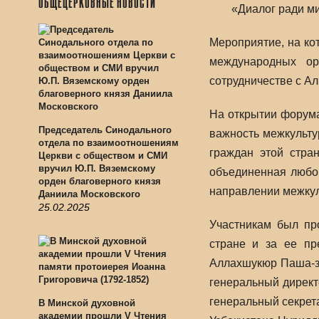
ОБЩЕЦЕРКОВНЫЕ НОВОСТИ
«Диалог ради ми
Мероприятие, на ко
международных ор
сотрудничестве с А
На открытии форум
Председатель Синодального
важность межкульту
отдела по взаимоотношениям
граждан этой стран
Церкви с обществом и СМИ
вручил Ю.П. Вяземскому
объединенная любов
орден благоверного князя
направлении межкул
Даниила Московского
25.02.2025
Участникам был пр
стране и за ее пр
Аллахшукюр Паша-за
генеральный директ
генеральный секрет
В Минской духовной
академии прошли V Чтения