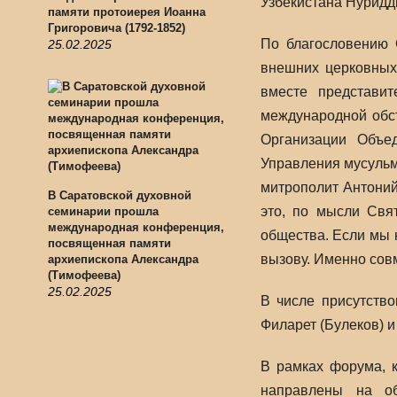
Узбекистана Нуридд
памяти протоиерея Иоанна
Григоровича (1792-1852)
По благословению 
25.02.2025
внешних церковных
вместе представи
международной обст
Организации Объе
Управления мусульма
митрополит Антоний
В Саратовской духовной
это, по мысли Свя
семинарии прошла
международная конференция,
общества. Если мы н
посвященная памяти
вызову. Именно сов
архиепископа Александра
(Тимофеева)
25.02.2025
В числе присутств
Филарет (Булеков) 
В рамках форума, к
направлены на об