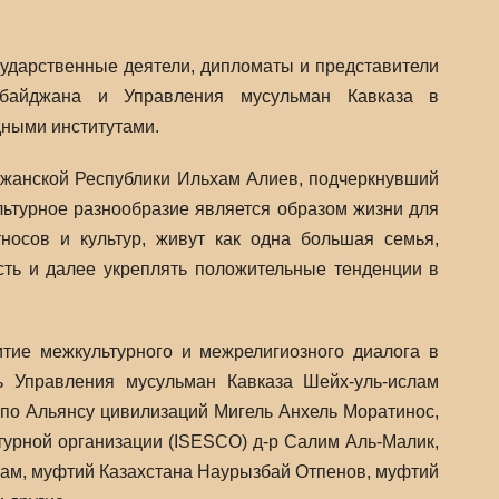
сударственные деятели, дипломаты и представители
рбайджана и Управления мусульман Кавказа в
ными институтами.
жанской Республики Ильхам Алиев, подчеркнувший
льтурное разнообразие является образом жизни для
тносов и культур, живут как одна большая семья,
сть и далее укреплять положительные тенденции в
тие межкультурного и межрелигиозного диалога в
ь Управления мусульман Кавказа Шейх-уль-ислам
по Альянсу цивилизаций Мигель Анхель Моратинос,
турной организации (ISESCO) д-р Салим Аль-Малик,
ам, муфтий Казахстана Наурызбай Отпенов, муфтий