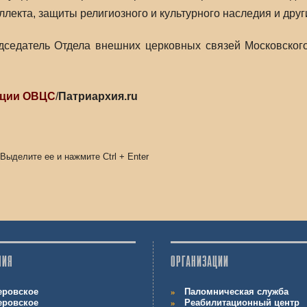
ллекта, защиты религиозного и культурного наследия и друг
едседатель Отдела внешних церковных связей Московског
ации ОВЦС
/
Патриархия.ru
 Выделите ее и нажмите
Ctrl
+
Enter
НИЯ
ОРГАНИЗАЦИИ
еровское
Паломническая служба
еровское
Реабилитационный центр