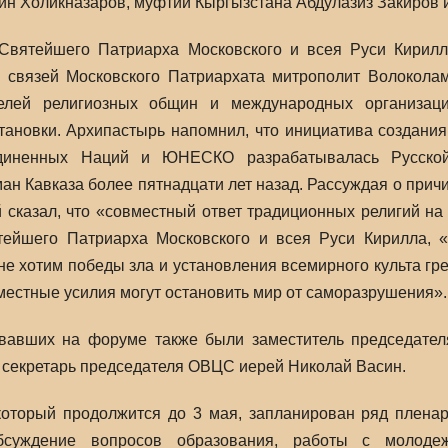
ин Холикназаров, муфтий Кыргызстана Абдулазиз Закиров и
Святейшего Патриарха Московского и всея Руси Кирилл
 связей Московского Патриархата митрополит Волоколам
телей религиозных общин и международных организац
ановки. Архипастырь напомнил, что инициатива создания
диненных Наций и ЮНЕСКО разрабатывалась Русской
н Кавказа более пятнадцати лет назад. Рассуждая о причи
 сказал, что «совместный ответ традиционных религий на
тейшего Патриарха Московского и всея Руси Кирилла, 
е хотим победы зла и установления всемирного культа гре
местные усилия могут остановить мир от саморазрушения».
овавших на форуме также были заместитель председате
и секретарь председателя ОВЦС иерей Николай Васин.
оторый продолжится до 3 мая, запланирован ряд пленар
суждение вопросов образования, работы с молодежь