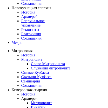
Соглашения
Новокузнецкая епархия
История
Архиерей
Епархиальное
управление
Реквизиты
Благочиния
Соглашения
Медиа
Митрополия
История
Митрополит
Слово Митрополита
Служения митрополита
Святые Кузбасса
Святыни Кузбасса
Семинария
Соглашения
Кемеровская епархия
История
Архиереи
Митрополит
Викарий