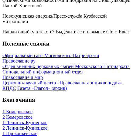
физическими возможностями и поздравил их с наступающей
Пасхой Христовой.
Новокузнецкая епархия/Пресс-служба Кузбасской
митрополии
Нашли ошибку в тексте? Выделите ее и нажмите
Ctrl
+
Enter
Полезные ссылки
Официальный сайт Московского Патриархата
Православие.ру
Отдел внешних церковных связей Московского Патриархата
Синодальный информационный отдел
Православие и мир
Церковно-научный центр «Православная энциклопедия»
КПДС
Газета «Глагол» (архив)
Благочиния
1 Кемеровское
2 Кемеровское
1 Ленинск-Кузнецкое
2 Ленинск-Кузнецкое
1 Прокопьевское