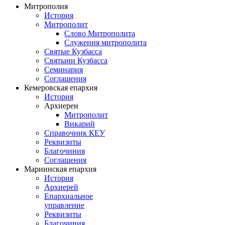
Митрополия
История
Митрополит
Слово Митрополита
Служения митрополита
Святые Кузбасса
Святыни Кузбасса
Семинария
Соглашения
Кемеровская епархия
История
Архиереи
Митрополит
Викарий
Справочник КЕУ
Реквизиты
Благочиния
Соглашения
Мариинская епархия
История
Архиерей
Епархиальное
управление
Реквизиты
Благочиния