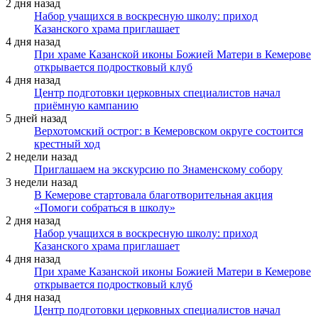
2 дня назад
Набор учащихся в воскресную школу: приход
Казанского храма приглашает
4 дня назад
При храме Казанской иконы Божией Матери в Кемерове
открывается подростковый клуб
4 дня назад
Центр подготовки церковных специалистов начал
приёмную кампанию
5 дней назад
Верхотомский острог: в Кемеровском округе состоится
крестный ход
2 недели назад
Приглашаем на экскурсию по Знаменскому собору
3 недели назад
В Кемерове стартовала благотворительная акция
«Помоги собраться в школу»
2 дня назад
Набор учащихся в воскресную школу: приход
Казанского храма приглашает
4 дня назад
При храме Казанской иконы Божией Матери в Кемерове
открывается подростковый клуб
4 дня назад
Центр подготовки церковных специалистов начал