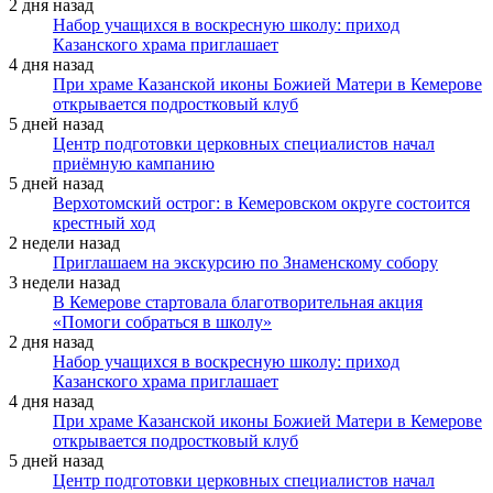
2 дня назад
Набор учащихся в воскресную школу: приход
Казанского храма приглашает
4 дня назад
При храме Казанской иконы Божией Матери в Кемерове
открывается подростковый клуб
5 дней назад
Центр подготовки церковных специалистов начал
приёмную кампанию
5 дней назад
Верхотомский острог: в Кемеровском округе состоится
крестный ход
2 недели назад
Приглашаем на экскурсию по Знаменскому собору
3 недели назад
В Кемерове стартовала благотворительная акция
«Помоги собраться в школу»
2 дня назад
Набор учащихся в воскресную школу: приход
Казанского храма приглашает
4 дня назад
При храме Казанской иконы Божией Матери в Кемерове
открывается подростковый клуб
5 дней назад
Центр подготовки церковных специалистов начал