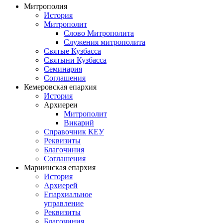
Митрополия
История
Митрополит
Слово Митрополита
Служения митрополита
Святые Кузбасса
Святыни Кузбасса
Семинария
Соглашения
Кемеровская епархия
История
Архиереи
Митрополит
Викарий
Справочник КЕУ
Реквизиты
Благочиния
Соглашения
Мариинская епархия
История
Архиерей
Епархиальное
управление
Реквизиты
Благочиния