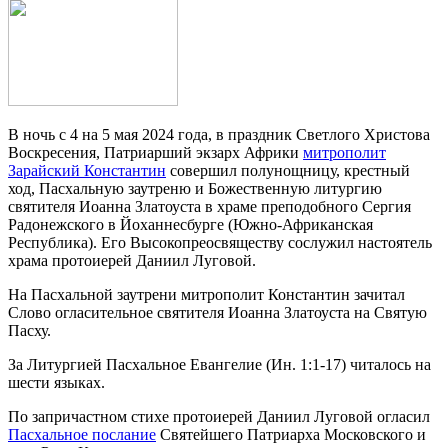
В ночь с 4 на 5 мая 2024 года, в праздник Светлого Христова
Воскресения, Патриарший экзарх Африки
митрополит
Зарайский Константин
совершил полунощницу, крестный
ход, Пасхальную заутреню и Божественную литургию
святителя Иоанна Златоуста в храме преподобного Сергия
Радонежского в Йоханнесбурге (Южно-Африканская
Республика). Его Высокопреосвяществу сослужил настоятель
храма протоиерей Даниил Луговой.
На Пасхальной заутрени митрополит Константин зачитал
Слово огласительное святителя Иоанна Златоуста на Святую
Пасху.
За Литургией Пасхальное Евангелие (Ин. 1:1-17) читалось на
шести языках.
По запричастном стихе протоиерей Даниил Луговой огласил
Пасхальное послание
Святейшего Патриарха Московского и