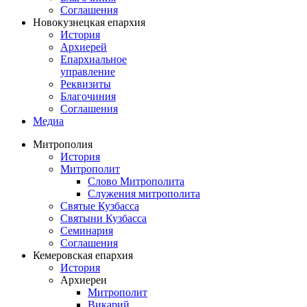
Соглашения
Новокузнецкая епархия
История
Архиерей
Епархиальное
управление
Реквизиты
Благочиния
Соглашения
Медиа
Митрополия
История
Митрополит
Слово Митрополита
Служения митрополита
Святые Кузбасса
Святыни Кузбасса
Семинария
Соглашения
Кемеровская епархия
История
Архиереи
Митрополит
Викарий