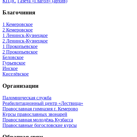
КПДС
Газета «Глагол» (архив)
Благочиния
1 Кемеровское
2 Кемеровское
1 Ленинск-Кузнецкое
2 Ленинск-Кузнецкое
1 Прокопьевское
2 Прокопьевское
Беловское
Гурьевское
Инское
Киселёвское
Организации
Паломническая служба
Реабилитационный центр «Лествица»
Православная гимназия г. Кемерово
Курсы православных звонарей
Православная молодёжь Кузбасса
Православные богословские курсы
Обратная связь