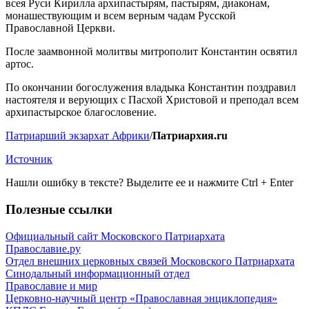
всея Руси Кирилла архипастырям, пастырям, диаконам,
монашествующим и всем верным чадам Русской
Православной Церкви.
После заамвонной молитвы митрополит Константин освятил
артос.
По окончании богослужения владыка Константин поздравил
настоятеля и верующих с Пасхой Христовой и преподал всем
архипастырское благословение.
Патриарший экзархат Африки
/
Патриархия.ru
Источник
Нашли ошибку в тексте? Выделите ее и нажмите
Ctrl
+
Enter
Полезные ссылки
Официальный сайт Московского Патриархата
Православие.ру
Отдел внешних церковных связей Московского Патриархата
Синодальный информационный отдел
Православие и мир
Церковно-научный центр «Православная энциклопедия»