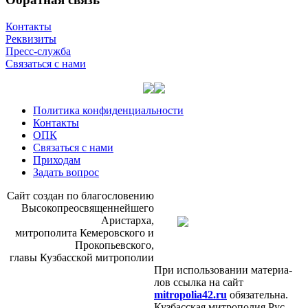
Контакты
Реквизиты
Пресс-служба
Связаться с нами
Политика конфиденциальности
Контакты
ОПК
Связаться с нами
Приходам
Задать вопрос
Сайт со­здан по бла­го­сло­ве­нию
Вы­со­ко­прео­свя­щен­ней­ше­го
Ари­стар­ха,
мит­ро­по­ли­та Ке­ме­ров­ско­го и
Про­ко­пьев­ско­го,
гла­вы Куз­бас­ской мит­ро­по­лии
При ис­поль­зо­ва­нии ма­те­ри­а­
лов ссыл­ка на сайт
mitropolia42.ru
обя­за­тель­на.
Куз­бас­ская мит­ро­по­лия Рус­