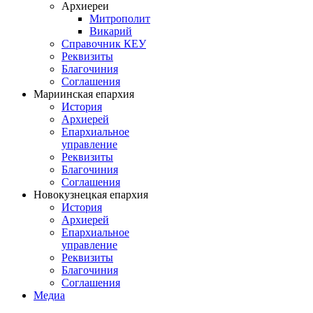
Архиереи
Митрополит
Викарий
Справочник КЕУ
Реквизиты
Благочиния
Соглашения
Мариинская епархия
История
Архиерей
Епархиальное
управление
Реквизиты
Благочиния
Соглашения
Новокузнецкая епархия
История
Архиерей
Епархиальное
управление
Реквизиты
Благочиния
Соглашения
Медиа