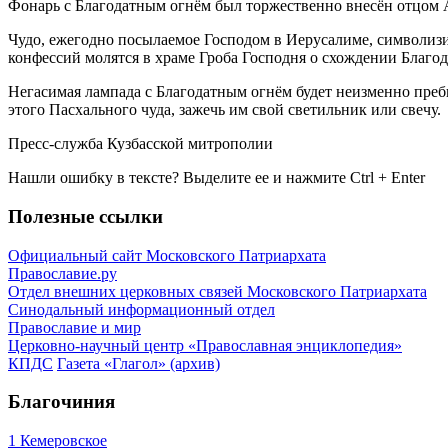
Фонарь с Благодатным огнём был торжественно внесён отцом А
Чудо, ежегодно посылаемое Господом в Иерусалиме, символиз
конфессий молятся в храме Гроба Господня о схождении Благо
Негасимая лампада с Благодатным огнём будет неизменно преб
этого Пасхального чуда, зажечь им свой светильник или свечу.
Пресс-служба Кузбасской митрополии
Нашли ошибку в тексте? Выделите ее и нажмите
Ctrl
+
Enter
Полезные ссылки
Официальный сайт Московского Патриархата
Православие.ру
Отдел внешних церковных связей Московского Патриархата
Синодальный информационный отдел
Православие и мир
Церковно-научный центр «Православная энциклопедия»
КПДС
Газета «Глагол» (архив)
Благочиния
1 Кемеровское