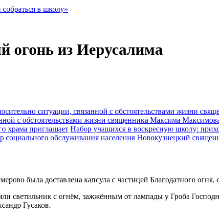
 собраться в школу»
й огонь из Иерусалима
анной с обстоятельствами жизни священника Максима Максимов
Набор учащихся в воскресную школу: прихо
Новокузнецкий священн
мерово была доставлена капсула с частицей Благодатного огня,
мли светильник с огнём, зажжённым от лампады у Гроба Господн
сандр Гусаков.