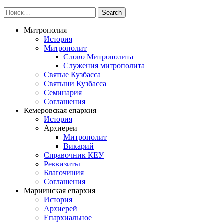
Митрополия
История
Митрополит
Слово Митрополита
Служения митрополита
Святые Кузбасса
Святыни Кузбасса
Семинария
Соглашения
Кемеровская епархия
История
Архиереи
Митрополит
Викарий
Справочник КЕУ
Реквизиты
Благочиния
Соглашения
Мариинская епархия
История
Архиерей
Епархиальное