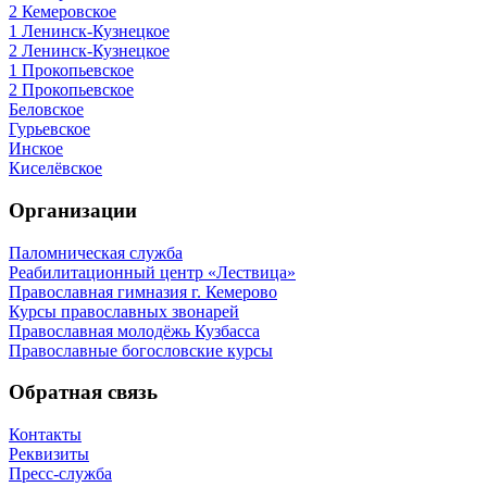
2 Кемеровское
1 Ленинск-Кузнецкое
2 Ленинск-Кузнецкое
1 Прокопьевское
2 Прокопьевское
Беловское
Гурьевское
Инское
Киселёвское
Организации
Паломническая служба
Реабилитационный центр «Лествица»
Православная гимназия г. Кемерово
Курсы православных звонарей
Православная молодёжь Кузбасса
Православные богословские курсы
Обратная связь
Контакты
Реквизиты
Пресс-служба