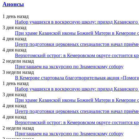
Анонсы
1 день назад
Набор учащихся в воскресную школу: приход Казанского
3 дня назад
При храме Казанской иконы Божией Матери в Кемерове 
4 дня назад
Центр подготовки церковных специалистов начал приё
4 дня назад
Верхотомский острог: в Кемеровском округе состоится к
2 недели назад
Приглашаем на экскурсию по Знаменскому собору
3 недели назад
В Кемерове стартовала благотворительная акция «Помоги
1 день назад
Набор учащихся в воскресную школу: приход Казанского
3 дня назад
При храме Казанской иконы Божией Матери в Кемерове 
4 дня назад
Центр подготовки церковных специалистов начал приё
4 дня назад
Верхотомский острог: в Кемеровском округе состоится к
2 недели назад
Приглашаем на экскурсию по Знаменскому собору