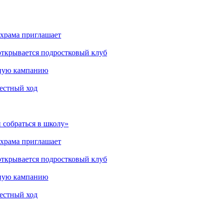
 храма приглашает
открывается подростковый клуб
мную кампанию
рестный ход
 собраться в школу»
 храма приглашает
открывается подростковый клуб
мную кампанию
рестный ход