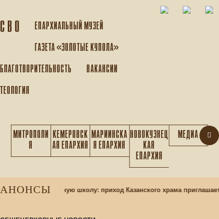
С В О
ЕПАРХИАЛЬНЫЙ МУЗEЙ
ГАЗЕТА «ЗОЛОТЫЕ КУПОЛА»
БЛАГОТВОРИТЕЛЬНОСТЬ
ВАКАНСИИ
ТЕОЛОГИЯ
МИТРОПОЛИ
КЕМЕРОВСК
МАРИИНСКА
НОВОКУЗНЕЦ
МЕДИА
Я
АЯ ЕПАРХИЯ
Я ЕПАРХИЯ
КАЯ
ЕПАРХИЯ
АНОНСЫ
ащихся в воскресную школу: приход Казанского храма приглашает