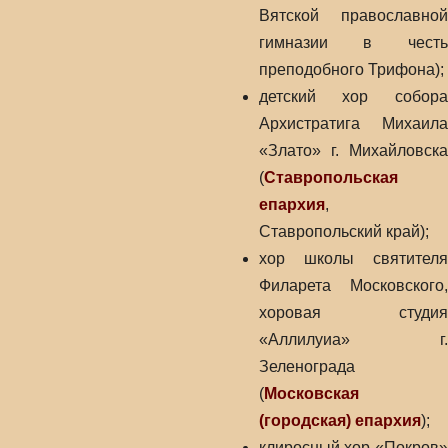
Вятской православной
гимназии в честь
преподобного Трифона);
детский хор собора
Архистратига Михаила
«Злато» г. Михайловска
(
Ставропольская
епархия
,
Ставропольский край);
хор школы святителя
Филарета Московского,
хоровая студия
«Аллилуиа» г.
Зеленограда
(
Московская
(городская) епархия
);
клиросный хор «Покров»