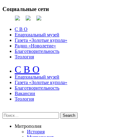
Социальные сети
С В О
Епархиальный музей
Газета «Золотые купола»
Радио «Новолетие»
Благотворительность
Теология
С В О
Епархиальный музeй
Газета «Золотые купола»
Благотворительность
Вакансии
Теология
Митрополия
История