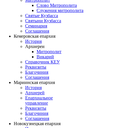
Митрополит
Слово Митрополита
Служения митрополита
Святые Кузбасса
Святыни Кузбасса
Семинария
Соглашения
Кемеровская епархия
История
Архиереи
Митрополит
Викарий
Справочник КЕУ
Реквизиты
Благочиния
Соглашения
Мариинская епархия
История
Архиерей
Епархиальное
управление
Реквизиты
Благочиния
Соглашения
Новокузнецкая епархия