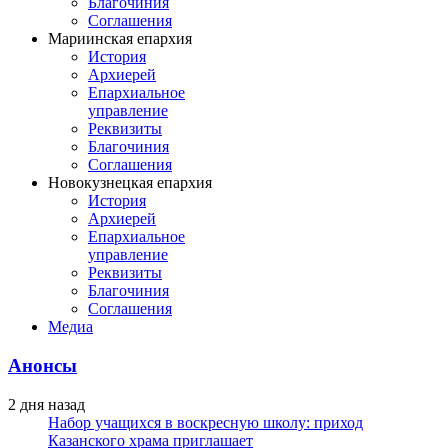
Благочиния
Соглашения
Мариинская епархия
История
Архиерей
Епархиальное
управление
Реквизиты
Благочиния
Соглашения
Новокузнецкая епархия
История
Архиерей
Епархиальное
управление
Реквизиты
Благочиния
Соглашения
Медиа
Анонсы
2 дня назад
Набор учащихся в воскресную школу: приход
Казанского храма приглашает