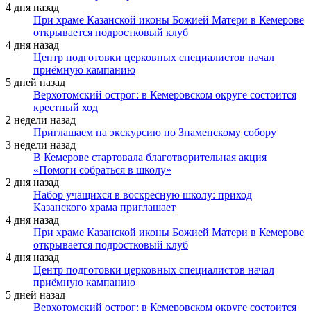
4 дня назад
При храме Казанской иконы Божией Матери в Кемерове
открывается подростковый клуб
4 дня назад
Центр подготовки церковных специалистов начал
приёмную кампанию
5 дней назад
Верхотомский острог: в Кемеровском округе состоится
крестный ход
2 недели назад
Приглашаем на экскурсию по Знаменскому собору
3 недели назад
В Кемерове стартовала благотворительная акция
«Помоги собраться в школу»
2 дня назад
Набор учащихся в воскресную школу: приход
Казанского храма приглашает
4 дня назад
При храме Казанской иконы Божией Матери в Кемерове
открывается подростковый клуб
4 дня назад
Центр подготовки церковных специалистов начал
приёмную кампанию
5 дней назад
Верхотомский острог: в Кемеровском округе состоится