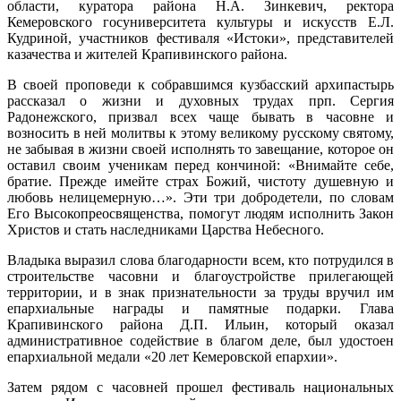
области, куратора района Н.А. Зинкевич, ректора
Кемеровского госуниверситета культуры и искусств Е.Л.
Кудриной, участников фестиваля «Истоки», представителей
казачества и жителей Крапивинского района.
В своей проповеди к собравшимся кузбасский архипастырь
рассказал о жизни и духовных трудах прп. Сергия
Радонежского, призвал всех чаще бывать в часовне и
возносить в ней молитвы к этому великому русскому святому,
не забывая в жизни своей исполнять то завещание, которое он
оставил своим ученикам перед кончиной: «Внимайте себе,
братие. Прежде имейте страх Божий, чистоту душевную и
любовь нелицемерную…». Эти три добродетели, по словам
Его Высокопреосвященства, помогут людям исполнить Закон
Христов и стать наследниками Царства Небесного.
Владыка выразил слова благодарности всем, кто потрудился в
строительстве часовни и благоустройстве прилегающей
территории, и в знак признательности за труды вручил им
епархиальные награды и памятные подарки. Глава
Крапивинского района Д.П. Ильин, который оказал
административное содействие в благом деле, был удостоен
епархиальной медали «20 лет Кемеровской епархии».
Затем рядом с часовней прошел фестиваль национальных