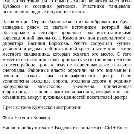
культур «Истоки», на который съехались коллективы со всего
Кузбасса и соседних регионов. Участники танцевали,
исполняли народные и духовные песни.
Часовня прп. Сергия Радонежского из калиброванного бруса
возведена рядом со святым источником, который был
облагорожен в сентябре прошлого года воспитанниками
коррекционной школы села Каменного под руководством ее
директора Василия Борисова. Ребята соорудили купель,
установили рядом с ней поклонный крест, а затем пригласили
местного священника, который освятил это место. С того
момента на источник стали приезжать за святой водой жители
со всего района, тропа к нему не «заростала» даже в сильные
снегопады. Районные власти обратили на это внимание и
решили создать там этнографический центр: были
установлены въездные ворота, отсыпана дорога к роднику,
оборудована автостоянка, увеличена прилегающая
территория, а главное – выстроена часовня, которая призвана
объединить вокруг духовных ценностей посетителей центра.
Пресс-служба Кузбасской митрополии
Фото Евгений Кобяков
Нашли ошибку в тексте? Выделите ее и нажмите
Ctrl
+
Enter