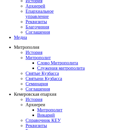
История
Архиерей
Епархиальное
управление
Реквизиты
Благочиния
Соглашения
Медиа
Митрополия
История
Митрополит
Слово Митрополита
Служения митрополита
Святые Кузбасса
Святыни Кузбасса
Семинария
Соглашения
Кемеровская епархия
История
Архиереи
Митрополит
Викарий
Справочник КЕУ
Реквизиты