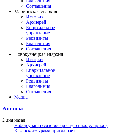
Благочиния
Соглашения
Мариинская епархия
История
Архиерей
Епархиальное
управление
Реквизиты
Благочиния
Соглашения
Новокузнецкая епархия
История
Архиерей
Епархиальное
управление
Реквизиты
Благочиния
Соглашения
Медиа
Анонсы
2 дня назад
Набор учащихся в воскресную школу: приход
Казанского храма приглашает