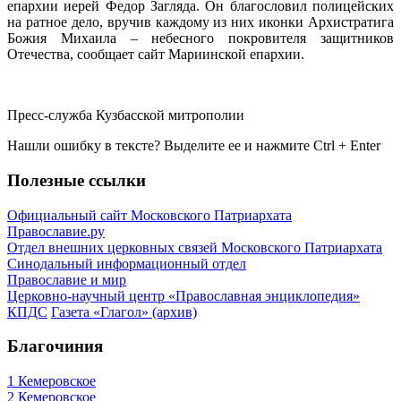
епархии иерей Федор Загляда. Он благословил полицейских
на ратное дело, вручив каждому из них иконки Архистратига
Божия Михаила – небесного покровителя защитников
Отечества, сообщает сайт Мариинской епархии.
Пресс-служба Кузбасской митрополии
Нашли ошибку в тексте? Выделите ее и нажмите
Ctrl
+
Enter
Полезные ссылки
Официальный сайт Московского Патриархата
Православие.ру
Отдел внешних церковных связей Московского Патриархата
Синодальный информационный отдел
Православие и мир
Церковно-научный центр «Православная энциклопедия»
КПДС
Газета «Глагол» (архив)
Благочиния
1 Кемеровское
2 Кемеровское