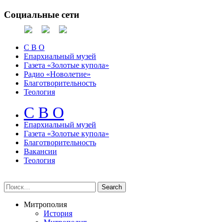
Социальные сети
С В О
Епархиальный музей
Газета «Золотые купола»
Радио «Новолетие»
Благотворительность
Теология
С В О
Епархиальный музeй
Газета «Золотые купола»
Благотворительность
Вакансии
Теология
Митрополия
История