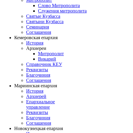
Митрополит
Слово Митрополита
Служения митрополита
Святые Кузбасса
Святыни Кузбасса
Семинария
Соглашения
Кемеровская епархия
История
Архиереи
Митрополит
Викарий
Справочник КЕУ
Реквизиты
Благочиния
Соглашения
Мариинская епархия
История
Архиерей
Епархиальное
управление
Реквизиты
Благочиния
Соглашения
Новокузнецкая епархия