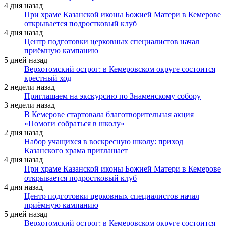
4 дня назад
При храме Казанской иконы Божией Матери в Кемерове
открывается подростковый клуб
4 дня назад
Центр подготовки церковных специалистов начал
приёмную кампанию
5 дней назад
Верхотомский острог: в Кемеровском округе состоится
крестный ход
2 недели назад
Приглашаем на экскурсию по Знаменскому собору
3 недели назад
В Кемерове стартовала благотворительная акция
«Помоги собраться в школу»
2 дня назад
Набор учащихся в воскресную школу: приход
Казанского храма приглашает
4 дня назад
При храме Казанской иконы Божией Матери в Кемерове
открывается подростковый клуб
4 дня назад
Центр подготовки церковных специалистов начал
приёмную кампанию
5 дней назад
Верхотомский острог: в Кемеровском округе состоится