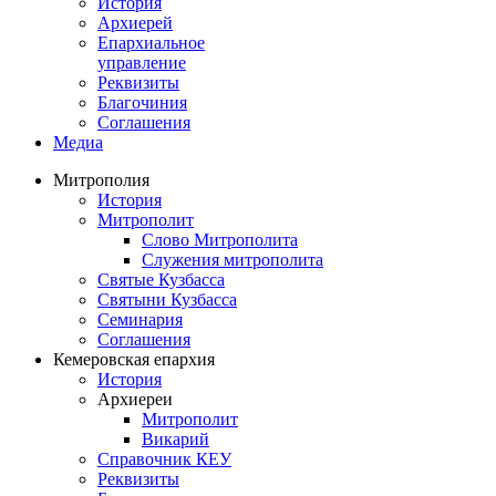
История
Архиерей
Епархиальное
управление
Реквизиты
Благочиния
Соглашения
Медиа
Митрополия
История
Митрополит
Слово Митрополита
Служения митрополита
Святые Кузбасса
Святыни Кузбасса
Семинария
Соглашения
Кемеровская епархия
История
Архиереи
Митрополит
Викарий
Справочник КЕУ
Реквизиты