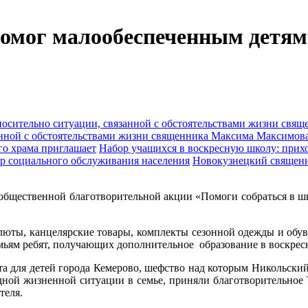
омог малообеспеченным детям
анной с обстоятельствами жизни священника Максима Максимов
Набор учащихся в воскресную школу: прихо
Новокузнецкий священн
 общественной благотворительной акции «Помоги собраться в 
юты, канцелярские товары, комплекты сезонной одежды и обуви
ьям ребят, получающих дополнительное образование в воскрес
 для детей города Кемерово, шефство над которым Никольский 
дной жизненной ситуации в семье, приняли благотворительное
теля.