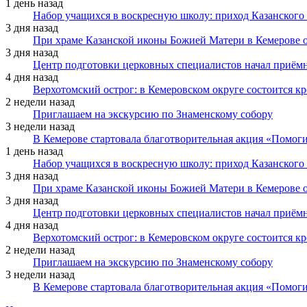
1 день назад
Набор учащихся в воскресную школу: приход Казанского
3 дня назад
При храме Казанской иконы Божией Матери в Кемерове 
3 дня назад
Центр подготовки церковных специалистов начал приё
4 дня назад
Верхотомский острог: в Кемеровском округе состоится к
2 недели назад
Приглашаем на экскурсию по Знаменскому собору
3 недели назад
В Кемерове стартовала благотворительная акция «Помоги
1 день назад
Набор учащихся в воскресную школу: приход Казанского
3 дня назад
При храме Казанской иконы Божией Матери в Кемерове 
3 дня назад
Центр подготовки церковных специалистов начал приё
4 дня назад
Верхотомский острог: в Кемеровском округе состоится к
2 недели назад
Приглашаем на экскурсию по Знаменскому собору
3 недели назад
В Кемерове стартовала благотворительная акция «Помоги