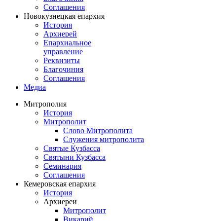
Соглашения
Новокузнецкая епархия
История
Архиерей
Епархиальное
управление
Реквизиты
Благочиния
Соглашения
Медиа
Митрополия
История
Митрополит
Слово Митрополита
Служения митрополита
Святые Кузбасса
Святыни Кузбасса
Семинария
Соглашения
Кемеровская епархия
История
Архиереи
Митрополит
Викарий