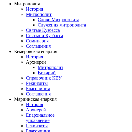
Митрополия
История
Митрополит
Слово Митрополита
Служения митрополита
Святые Кузбасса
Святыни Кузбасса
Семинария
Соглашения
Кемеровская епархия
История
Архиереи
Митрополит
Викарий
Справочник КЕУ
Реквизиты
Благочиния
Соглашения
Мариинская епархия
История
Архиерей
Епархиальное
управление
Реквизиты
Благочиния