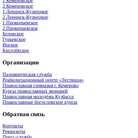
1 Кемеровское
2 Кемеровское
1 Ленинск-Кузнецкое
2 Ленинск-Кузнецкое
1 Прокопьевское
2 Прокопьевское
Беловское
Гурьевское
Инское
Киселёвское
Организации
Паломническая служба
Реабилитационный центр «Лествица»
Православная гимназия г. Кемерово
Курсы православных звонарей
Православная молодёжь Кузбасса
Православные богословские курсы
Обратная связь
Контакты
Реквизиты
Пресс-служба