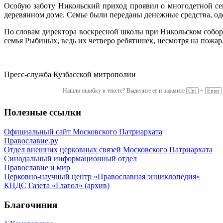
Особую заботу Никольский приход проявил о многодетной сем
деревянном доме. Семье были переданы денежные средства, од
По словам директора воскресной школы при Никольском собор
семья Рыбиных, ведь их четверо ребятишек, несмотря на пожар
Пресс-служба Кузбасской митрополии
Нашли ошибку в тексте? Выделите ее и нажмите
+
Ctrl
Enter
Полезные ссылки
Официальный сайт Московского Патриархата
Православие.ру
Отдел внешних церковных связей Московского Патриархата
Синодальный информационный отдел
Православие и мир
Церковно-научный центр «Православная энциклопедия»
КПДС
Газета «Глагол» (архив)
Благочиния