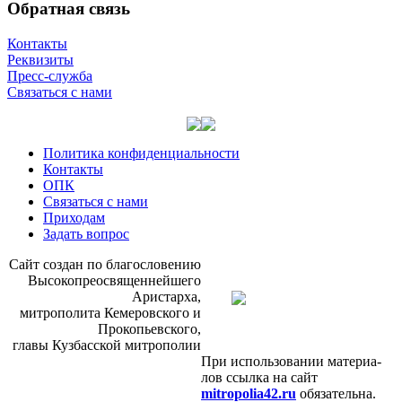
Обратная связь
Контакты
Реквизиты
Пресс-служба
Связаться с нами
Политика конфиденциальности
Контакты
ОПК
Связаться с нами
Приходам
Задать вопрос
Сайт со­здан по бла­го­сло­ве­нию
Вы­со­ко­прео­свя­щен­ней­ше­го
Ари­стар­ха,
мит­ро­по­ли­та Ке­ме­ров­ско­го и
Про­ко­пьев­ско­го,
гла­вы Куз­бас­ской мит­ро­по­лии
При ис­поль­зо­ва­нии ма­те­ри­а­
лов ссыл­ка на сайт
mitropolia42.ru
обя­за­тель­на.