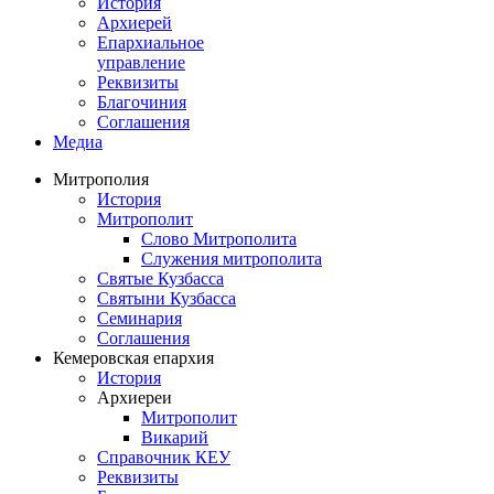
История
Архиерей
Епархиальное
управление
Реквизиты
Благочиния
Соглашения
Медиа
Митрополия
История
Митрополит
Слово Митрополита
Служения митрополита
Святые Кузбасса
Святыни Кузбасса
Семинария
Соглашения
Кемеровская епархия
История
Архиереи
Митрополит
Викарий
Справочник КЕУ
Реквизиты