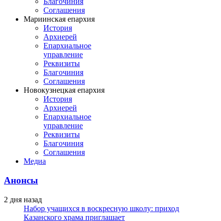
Благочиния
Соглашения
Мариинская епархия
История
Архиерей
Епархиальное
управление
Реквизиты
Благочиния
Соглашения
Новокузнецкая епархия
История
Архиерей
Епархиальное
управление
Реквизиты
Благочиния
Соглашения
Медиа
Анонсы
2 дня назад
Набор учащихся в воскресную школу: приход
Казанского храма приглашает