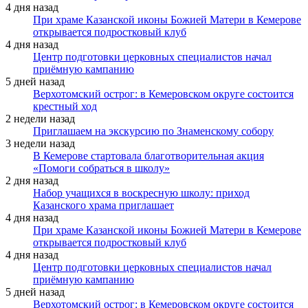
4 дня назад
При храме Казанской иконы Божией Матери в Кемерове
открывается подростковый клуб
4 дня назад
Центр подготовки церковных специалистов начал
приёмную кампанию
5 дней назад
Верхотомский острог: в Кемеровском округе состоится
крестный ход
2 недели назад
Приглашаем на экскурсию по Знаменскому собору
3 недели назад
В Кемерове стартовала благотворительная акция
«Помоги собраться в школу»
2 дня назад
Набор учащихся в воскресную школу: приход
Казанского храма приглашает
4 дня назад
При храме Казанской иконы Божией Матери в Кемерове
открывается подростковый клуб
4 дня назад
Центр подготовки церковных специалистов начал
приёмную кампанию
5 дней назад
Верхотомский острог: в Кемеровском округе состоится