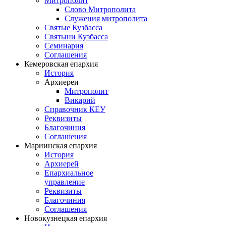
Митрополит
Слово Митрополита
Служения митрополита
Святые Кузбасса
Святыни Кузбасса
Семинария
Соглашения
Кемеровская епархия
История
Архиереи
Митрополит
Викарий
Справочник КЕУ
Реквизиты
Благочиния
Соглашения
Мариинская епархия
История
Архиерей
Епархиальное
управление
Реквизиты
Благочиния
Соглашения
Новокузнецкая епархия