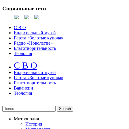
Социальные сети
С В О
Епархиальный музей
Газета «Золотые купола»
Радио «Новолетие»
Благотворительность
Теология
С В О
Епархиальный музeй
Газета «Золотые купола»
Благотворительность
Вакансии
Теология
Митрополия
История