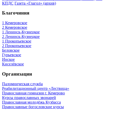
КПДС
Газета «Глагол» (архив)
Благочиния
1 Кемеровское
2 Кемеровское
1 Ленинск-Кузнецкое
2 Ленинск-Кузнецкое
1 Прокопьевское
2 Прокопьевское
Беловское
Гурьевское
Инское
Киселёвское
Организации
Паломническая служба
Реабилитационный центр «Лествица»
Православная гимназия г. Кемерово
Курсы православных звонарей
Православная молодёжь Кузбасса
Православные богословские курсы