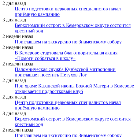
2 дня назад
Центр подготовки церковных специалистов начал
приёмную кампанию
3 дня назад
Верхотомский острог: в Кемеровском округе состоится
крестный ход
2 недели назад
Приглашаем на экскурсию по Знаменскому собору
2 недели назад
В Кемерове стартовала благотворительная акция
«Помоги собраться в школу»
2 недели назад
Паломническая служба Кузбасской митрополии
приглашает посетить Петухов Лог
2 дня назад
При храме Казанской иконы Божией Матери в Кемерове
открывается подростковый клуб
2 дня назад
Центр подготовки церковных специалистов начал
приёмную кампанию
3 дня назад
Верхотомский острог: в Кемеровском округе состоится
крестный ход
2 недели назад
Приглашаем на экскурсию по Знаменскому собору