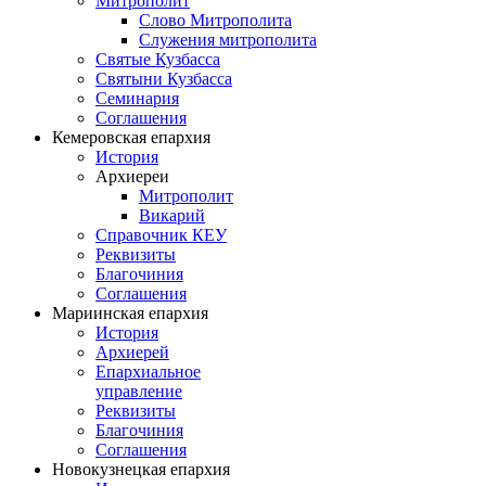
Митрополит
Слово Митрополита
Служения митрополита
Святые Кузбасса
Святыни Кузбасса
Семинария
Соглашения
Кемеровская епархия
История
Архиереи
Митрополит
Викарий
Справочник КЕУ
Реквизиты
Благочиния
Соглашения
Мариинская епархия
История
Архиерей
Епархиальное
управление
Реквизиты
Благочиния
Соглашения
Новокузнецкая епархия