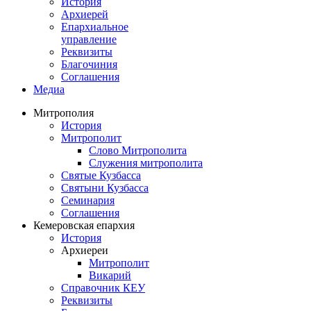
История
Архиерей
Епархиальное
управление
Реквизиты
Благочиния
Соглашения
Медиа
Митрополия
История
Митрополит
Слово Митрополита
Служения митрополита
Святые Кузбасса
Святыни Кузбасса
Семинария
Соглашения
Кемеровская епархия
История
Архиереи
Митрополит
Викарий
Справочник КЕУ
Реквизиты