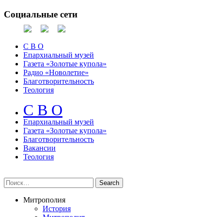
Социальные сети
С В О
Епархиальный музей
Газета «Золотые купола»
Радио «Новолетие»
Благотворительность
Теология
С В О
Епархиальный музeй
Газета «Золотые купола»
Благотворительность
Вакансии
Теология
Митрополия
История