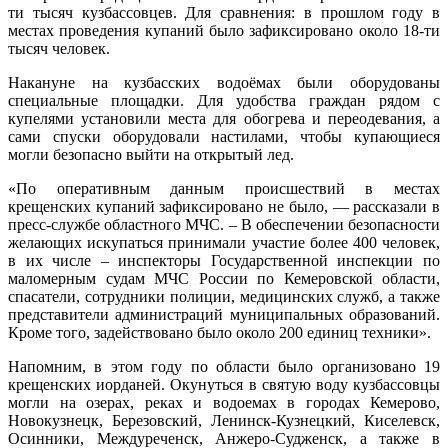
ти тысяч кузбассовцев. Для сравнения: в прошлом году в
местах проведения купаний было зафиксировано около 18-ти
тысяч человек.
Накануне на кузбасских водоёмах были оборудованы
специальные площадки. Для удобства граждан рядом с
купелями установили места для обогрева и переодевания, а
сами спуски оборудовали настилами, чтобы купающиеся
могли безопасно выйти на открытый лед.
«По оперативным данным происшествий в местах
крещенских купаний зафиксировано не было, — рассказали в
пресс-службе областного МЧС. – В обеспечении безопасности
желающих искупаться принимали участие более 400 человек,
в их числе – инспекторы Государственной инспекции по
маломерным судам МЧС России по Кемеровской области,
спасатели, сотрудники полиции, медицинских служб, а также
представители администраций муниципальных образований.
Кроме того, задействовано было около 200 единиц техники».
Напомним, в этом году по области было организовано 19
крещенских иорданей. Окунуться в святую воду кузбассовцы
могли на озерах, реках и водоемах в городах Кемерово,
Новокузнецк, Березовский, Ленинск-Кузнецкий, Киселевск,
Осинники, Междуреченск, Анжеро-Судженск, а также в