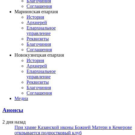
Благочиния
Соглашения
Мариинская епархия
История
Архиерей
Епархиальное
управление
Реквизиты
Благочиния
Соглашения
Новокузнецкая епархия
История
Архиерей
Епархиальное
управление
Реквизиты
Благочиния
Соглашения
Медиа
Анонсы
2 дня назад
При храме Казанской иконы Божией Матери в Кемерове
открывается подростковый клуб