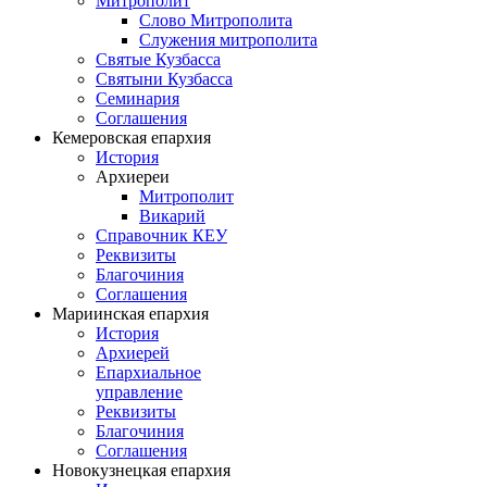
Митрополит
Слово Митрополита
Служения митрополита
Святые Кузбасса
Святыни Кузбасса
Семинария
Соглашения
Кемеровская епархия
История
Архиереи
Митрополит
Викарий
Справочник КЕУ
Реквизиты
Благочиния
Соглашения
Мариинская епархия
История
Архиерей
Епархиальное
управление
Реквизиты
Благочиния
Соглашения
Новокузнецкая епархия