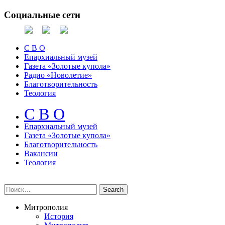
Социальные сети
С В О
Епархиальный музей
Газета «Золотые купола»
Радио «Новолетие»
Благотворительность
Теология
С В О
Епархиальный музeй
Газета «Золотые купола»
Благотворительность
Вакансии
Теология
Митрополия
История