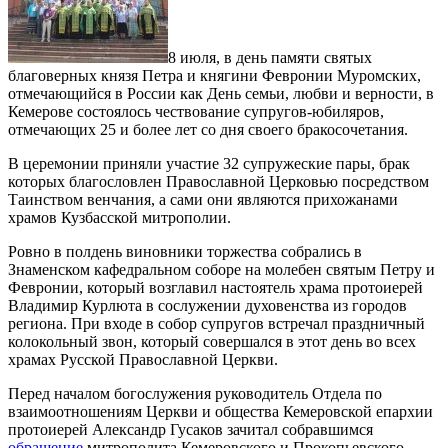
8 июля, в день памяти святых
благоверных князя Петра и княгини Февронии Муромских,
отмечающийся в России как День семьи, любви и верности, в
Кемерове состоялось чествование супругов-юбиляров,
отмечающих 25 и более лет со дня своего бракосочетания.
В церемонии приняли участие 32 супружеские пары, брак
которых благословлен Православной Церковью посредством
Таинством венчания, а сами они являются прихожанами
храмов Кузбасской митрополии.
Ровно в полдень виновники торжества собрались в
Знаменском кафедральном соборе на молебен святым Петру и
Февронии, который возглавил настоятель храма протоиерей
Владимир Курлюта в сослужении духовенства из городов
региона. При входе в собор супругов встречал праздничный
колокольный звон, который совершался в этот день во всех
храмах Русской Православной Церкви.
Перед началом богослужения руководитель Отдела по
взаимоотношениям Церкви и общества Кемеровской епархии
протоиерей Александр Гусаков зачитал собравшимся
обращение
митрополита Кемеровского и Прокопьевского