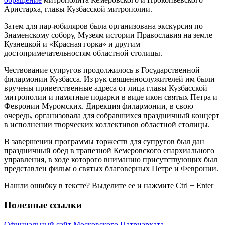
Аристарха, главы Кузбасской митрополии.
Затем для пар-юбиляров была организована экскурсия по
Знаменскому собору, Музеям истории Православия на земле
Кузнецкой и «Красная горка» и другим
достопримечательностям областной столицы.
Чествование супругов продолжилось в Государственной
филармонии Кузбасса. Из рук священнослужителей им были
вручены приветственные адреса от лица главы Кузбасской
митрополии и памятные подарки в виде икон святых Петра и
Февронии Муромских. Дирекция филармонии, в свою
очередь, организовала для собравшихся праздничный концерт
в исполнении творческих коллективов областной столицы.
В завершении программы торжеств для супругов был дан
праздничный обед в трапезной Кемеровского епархиального
управления, в ходе которого вниманию присутствующих был
представлен фильм о святых благоверных Петре и Февронии.
Нашли ошибку в тексте? Выделите ее и нажмите
Ctrl
+
Enter
Полезные ссылки
Официальный сайт Московского Патриархата