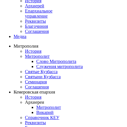
История
Архиерей
Епархиальное
управление
Реквизиты
Благочиния
Соглашения
Медиа
Митрополия
История
Митрополит
Слово Митрополита
Служения митрополита
Святые Кузбасса
Святыни Кузбасса
Семинария
Соглашения
Кемеровская епархия
История
Архиереи
Митрополит
Викарий
Справочник КЕУ
Реквизиты