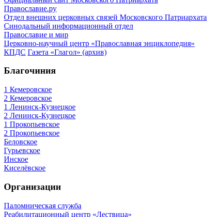
Православие.ру
Отдел внешних церковных связей Московского Патриархата
Синодальный информационный отдел
Православие и мир
Церковно-научный центр «Православная энциклопедия»
КПДС
Газета «Глагол» (архив)
Благочиния
1 Кемеровское
2 Кемеровское
1 Ленинск-Кузнецкое
2 Ленинск-Кузнецкое
1 Прокопьевское
2 Прокопьевское
Беловское
Гурьевское
Инское
Киселёвское
Организации
Паломническая служба
Реабилитационный центр «Лествица»