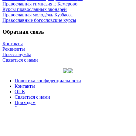
Православная гимназия г. Кемерово
Курсы православных звонарей
Православная молодёжь Кузбасса
Православные богословские курсы
Обратная связь
Контакты
Реквизиты
Пресс-служба
Связаться с нами
Политика конфиденциальности
Контакты
ОПК
Связаться с нами
Приходам
Задать вопрос
Сайт со­здан по бла­го­сло­ве­нию
Вы­со­ко­прео­свя­щен­ней­ше­го
Ари­стар­ха,
мит­ро­по­ли­та Ке­ме­ров­ско­го и