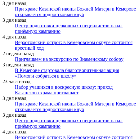
3 дня назад
При храме Казанской иконы Божией Матери в Кемерове
открывается подростковый клуб
3 дня назад
Центр подготовки церковных специалистов начал
приёмную кампанию
4 дня назад
Верхотомский острог: в Кемеровском округе состоится
крестный ход
2 недели назад
Приглашаем на экскурсию по Знаменскому собору
3 недели назад
В Кемерове стартовала благотворительная акция
«Помоги собраться в школу»
23 часа назад
Набор учащихся в воскресную школу: приход
Казанского храма приглашает
3 дня назад
При храме Казанской иконы Божией Матери в Кемерове
открывается подростковый клуб
3 дня назад
Центр подготовки церковных специалистов начал
приёмную кампанию
4 дня назад
Верхотомский острог: в Кемеровском округе состоится