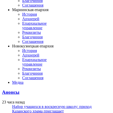
Благочиния
Соглашения
Мариинская епархия
История
Архиерей
Епархиальное
управление
Реквизиты
Благочиния
Соглашения
Новокузнецкая епархия
История
Архиерей
Епархиальное
управление
Реквизиты
Благочиния
Соглашения
Медиа
Анонсы
23 часа назад
Набор учащихся в воскресную школу: приход
Казанского храма приглашает