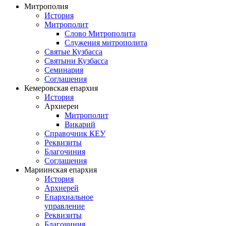
Митрополия
История
Митрополит
Слово Митрополита
Служения митрополита
Святые Кузбасса
Святыни Кузбасса
Семинария
Соглашения
Кемеровская епархия
История
Архиереи
Митрополит
Викарий
Справочник КЕУ
Реквизиты
Благочиния
Соглашения
Мариинская епархия
История
Архиерей
Епархиальное
управление
Реквизиты
Благочиния