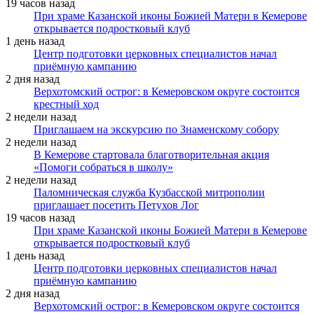
19 часов назад
При храме Казанской иконы Божией Матери в Кемерове
открывается подростковый клуб
1 день назад
Центр подготовки церковных специалистов начал
приёмную кампанию
2 дня назад
Верхотомский острог: в Кемеровском округе состоится
крестный ход
2 недели назад
Приглашаем на экскурсию по Знаменскому собору
2 недели назад
В Кемерове стартовала благотворительная акция
«Помоги собраться в школу»
2 недели назад
Паломническая служба Кузбасской митрополии
приглашает посетить Петухов Лог
19 часов назад
При храме Казанской иконы Божией Матери в Кемерове
открывается подростковый клуб
1 день назад
Центр подготовки церковных специалистов начал
приёмную кампанию
2 дня назад
Верхотомский острог: в Кемеровском округе состоится