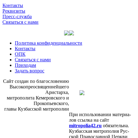
Контакты
Реквизиты
Пресс-служба
Связаться с нами
Политика конфиденциальности
Контакты
ОПК
Связаться с нами
Приходам
Задать вопрос
Сайт со­здан по бла­го­сло­ве­нию
Вы­со­ко­прео­свя­щен­ней­ше­го
Ари­стар­ха,
мит­ро­по­ли­та Ке­ме­ров­ско­го и
Про­ко­пьев­ско­го,
гла­вы Куз­бас­ской мит­ро­по­лии
При ис­поль­зо­ва­нии ма­те­ри­а­
лов ссыл­ка на сайт
mitropolia42.ru
обя­за­тель­на.
Куз­бас­ская мит­ро­по­лия Рус­
ской Пра­во­слав­ной Церк­ви