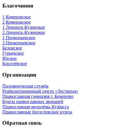
Благочиния
1 Кемеровское
2 Кемеровское
1 Ленинск-Кузнецкое
2 Ленинск-Кузнецкое
1 Прокопьевское
2 Прокопьевское
Беловское
Гурьевское
Инское
Киселёвское
Организации
Паломническая служба
Реабилитационный центр «Лествица»
Православная гимназия г. Кемерово
Курсы православных звонарей
Православная молодёжь Кузбасса
Православные богословские курсы
Обратная связь