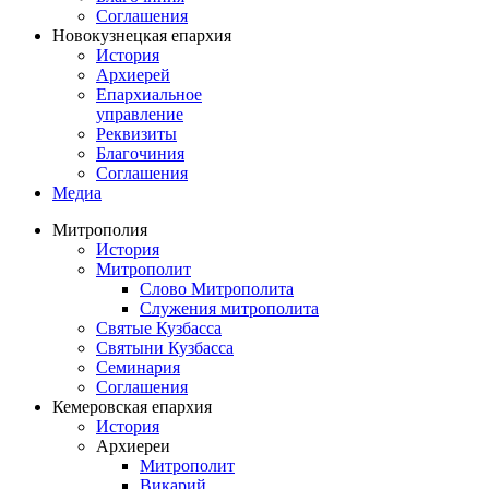
Соглашения
Новокузнецкая епархия
История
Архиерей
Епархиальное
управление
Реквизиты
Благочиния
Соглашения
Медиа
Митрополия
История
Митрополит
Слово Митрополита
Служения митрополита
Святые Кузбасса
Святыни Кузбасса
Семинария
Соглашения
Кемеровская епархия
История
Архиереи
Митрополит
Викарий