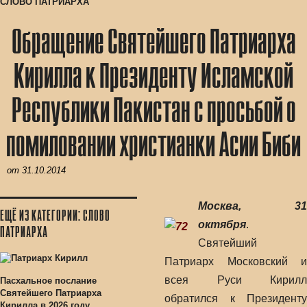
СЛОВО ПАТРИАРХА
Обращение Святейшего Патриарха
Кирилла к Президенту Исламской
Республики Пакистан с просьбой о
помиловании христианки Асии Биби
от
31.10.2014
Москва, 31
ЕЩЁ ИЗ КАТЕГОРИИ: СЛОВО
октября
.
ПАТРИАРХА
Святейший
Патриарх Московский и
всея Руси Кирилл
Пасхальное послание
Святейшего Патриарха
обратился к Президенту
Кирилла в 2026 году