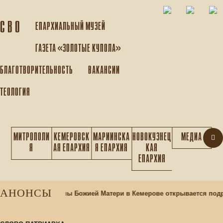
С В О
ЕПАРХИАЛЬНЫЙ МУЗEЙ
ГАЗЕТА «ЗОЛОТЫЕ КУПОЛА»
БЛАГОТВОРИТЕЛЬНОСТЬ
ВАКАНСИИ
ТЕОЛОГИЯ
МИТРОПОЛИ
КЕМЕРОВСК
МАРИИНСКА
НОВОКУЗНЕЦ
МЕДИА
Я
АЯ ЕПАРХИЯ
Я ЕПАРХИЯ
КАЯ
ЕПАРХИЯ
АНОНСЫ
аме Казанской иконы Божией Матери в Кемерове открывается подр