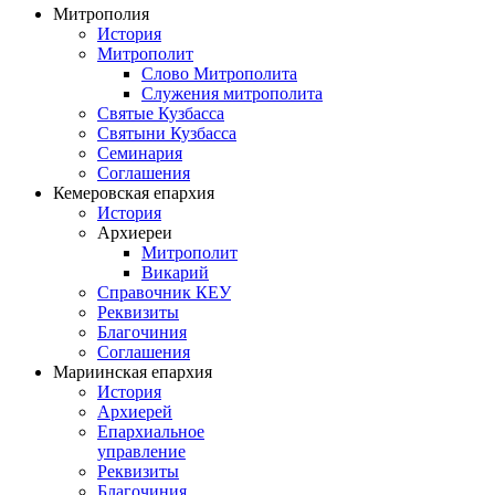
Митрополия
История
Митрополит
Слово Митрополита
Служения митрополита
Святые Кузбасса
Святыни Кузбасса
Семинария
Соглашения
Кемеровская епархия
История
Архиереи
Митрополит
Викарий
Справочник КЕУ
Реквизиты
Благочиния
Соглашения
Мариинская епархия
История
Архиерей
Епархиальное
управление
Реквизиты
Благочиния