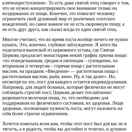
клятвопреступления». То есть даже святой отец говорит о том,
что не нужно концентрировать свое внимание только на
воздержании от пищи. Конечно, это помогает человеку
ограничить свой духовный мир от различных плотских
вожделений, но самое важное не не есть скоромную пищу, а
не есть друг друга, как сказал когда-то один святой отец.
Многие считают, что во время поста вообще ничего не нужно
кушать. Это, конечно, глубокое заблуждение. Я хотел бы
поделиться выпиской из церковного устава, где Святая
Церковь предлагает монастырям некий график приема пищи:
«по понедельникам, средам и пятницам – сухоядение, по
вторникам и четвергам – горячая пища с растительным
маслом, на праздник «Введения» — растительная пища с
растительным маслом, рыба, вино. Ну, и так далее». Но,
несмотря на это, пост для каждого остается индивидуальным.
Например, для людей больных, которые физически не могут
соблюдать строгий пост, Церковь делает послабление:
разрешается молочная пища, то, что необходимо для
поддержания их физического состояния, их здоровья. Люди
здоровые, осознающие нужность поста, могут наложить на
себя более строгие ограничения.
Хочется пожелать всем вам, чтобы этот пост был для вас не в
тягость, а в радость, чтобы вы достойно и телесно, и духовно