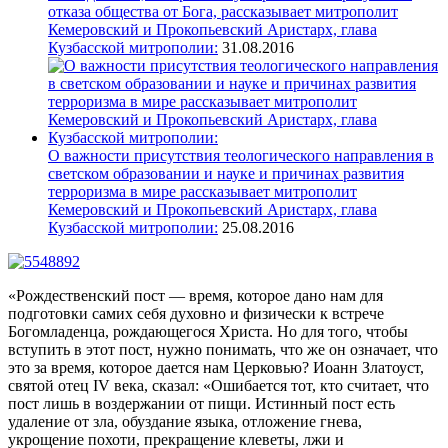
отказа общества от Бога, рассказывает митрополит
Кемеровский и Прокопьевский Аристарх, глава
Кузбасской митрополии:
31.08.2016
О важности присутствия теологического направления в
светском образовании и науке и причинах развития
терроризма в мире рассказывает митрополит
Кемеровский и Прокопьевский Аристарх, глава
Кузбасской митрополии:
25.08.2016
«Рождественский пост — время, которое дано нам для
подготовки самих себя духовно и физически к встрече
Богомладенца, рождающегося Христа. Но для того, чтобы
вступить в этот пост, нужно понимать, что же он означает, что
это за время, которое дается нам Церковью? Иоанн Златоуст,
святой отец IV века, сказал: «Ошибается тот, кто считает, что
пост лишь в воздержании от пищи. Истинный пост есть
удаление от зла, обуздание языка, отложение гнева,
укрощение похоти, прекращение клеветы, лжи и