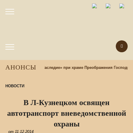
АНОНСЫ
нокультурный центр «Наследие» при храме Преображения Господня
НОВОСТИ
В Л-Кузнецком освящен
автотранспорт вневедомственной
охраны
от
11.12.2014