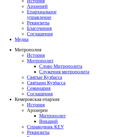
История
Архиерей
Епархиальное
управление
Реквизиты
Благочиния
Соглашения
Медиа
Митрополия
История
Митрополит
Слово Митрополита
Служения митрополита
Святые Кузбасса
Святыни Кузбасса
Семинария
Соглашения
Кемеровская епархия
История
Архиереи
Митрополит
Викарий
Справочник КЕУ
Реквизиты