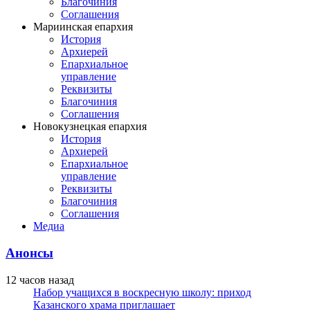
Благочиния
Соглашения
Мариинская епархия
История
Архиерей
Епархиальное
управление
Реквизиты
Благочиния
Соглашения
Новокузнецкая епархия
История
Архиерей
Епархиальное
управление
Реквизиты
Благочиния
Соглашения
Медиа
Анонсы
12 часов назад
Набор учащихся в воскресную школу: приход
Казанского храма приглашает