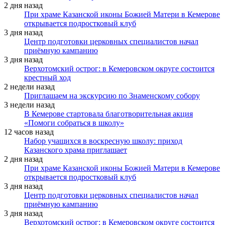
2 дня назад
При храме Казанской иконы Божией Матери в Кемерове
открывается подростковый клуб
3 дня назад
Центр подготовки церковных специалистов начал
приёмную кампанию
3 дня назад
Верхотомский острог: в Кемеровском округе состоится
крестный ход
2 недели назад
Приглашаем на экскурсию по Знаменскому собору
3 недели назад
В Кемерове стартовала благотворительная акция
«Помоги собраться в школу»
12 часов назад
Набор учащихся в воскресную школу: приход
Казанского храма приглашает
2 дня назад
При храме Казанской иконы Божией Матери в Кемерове
открывается подростковый клуб
3 дня назад
Центр подготовки церковных специалистов начал
приёмную кампанию
3 дня назад
Верхотомский острог: в Кемеровском округе состоится