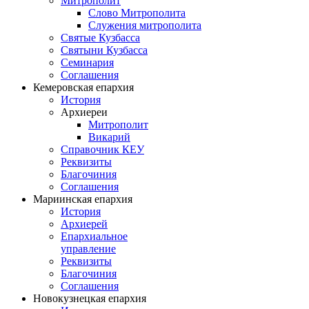
Митрополит
Слово Митрополита
Служения митрополита
Святые Кузбасса
Святыни Кузбасса
Семинария
Соглашения
Кемеровская епархия
История
Архиереи
Митрополит
Викарий
Справочник КЕУ
Реквизиты
Благочиния
Соглашения
Мариинская епархия
История
Архиерей
Епархиальное
управление
Реквизиты
Благочиния
Соглашения
Новокузнецкая епархия