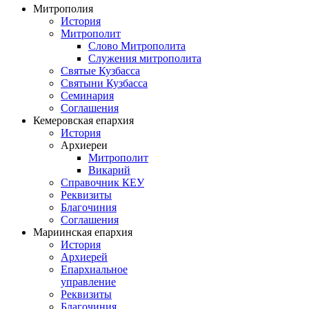
Митрополия
История
Митрополит
Слово Митрополита
Служения митрополита
Святые Кузбасса
Святыни Кузбасса
Семинария
Соглашения
Кемеровская епархия
История
Архиереи
Митрополит
Викарий
Справочник КЕУ
Реквизиты
Благочиния
Соглашения
Мариинская епархия
История
Архиерей
Епархиальное
управление
Реквизиты
Благочиния