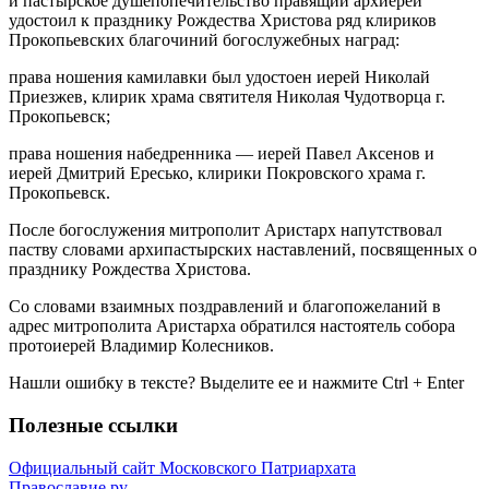
и пастырское душепопечительство правящий архиерей
удостоил к празднику Рождества Христова ряд клириков
Прокопьевских благочиний богослужебных наград:
права ношения камилавки был удостоен иерей Николай
Приезжев, клирик храма святителя Николая Чудотворца г.
Прокопьевск;
права ношения набедренника — иерей Павел Аксенов и
иерей Дмитрий Ересько, клирики Покровского храма г.
Прокопьевск.
После богослужения митрополит Аристарх напутствовал
паству словами архипастырских наставлений, посвященных о
празднику Рождества Христова.
Со словами взаимных поздравлений и благопожеланий в
адрес митрополита Аристарха обратился настоятель собора
протоиерей Владимир Колесников.
Нашли ошибку в тексте? Выделите ее и нажмите
Ctrl
+
Enter
Полезные ссылки
Официальный сайт Московского Патриархата
Православие.ру