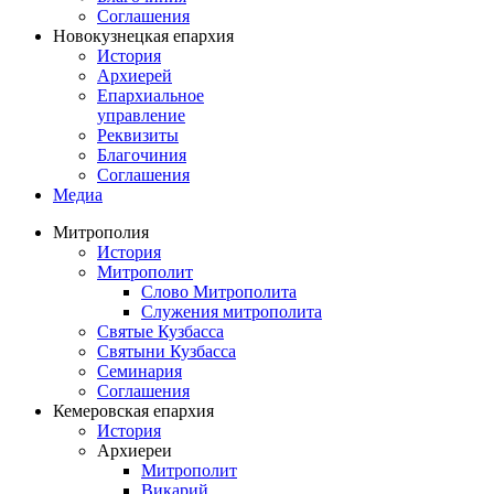
Соглашения
Новокузнецкая епархия
История
Архиерей
Епархиальное
управление
Реквизиты
Благочиния
Соглашения
Медиа
Митрополия
История
Митрополит
Слово Митрополита
Служения митрополита
Святые Кузбасса
Святыни Кузбасса
Семинария
Соглашения
Кемеровская епархия
История
Архиереи
Митрополит
Викарий