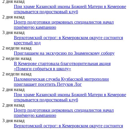
2 дня назад
При храме Казанской иконы Божией Матери в Кемерове
открывается подростковый клуб
2 дня назад
Центр подготовки церковных специалистов начал
приёмную кампанию
3 дня назад
Верхотомский острог: в Кемеровском округе состоится
крестный ход
2 недели назад
Приглашаем на экскурсию по Знаменскому собору
2 недели назад
В Кемерове стартовала благотворительная акция
«Помоги собраться в школу»
2 недели назад
Паломническая служба Кузбасской митрополии
приглашает посетить Петухов Лог
2 дня назад
При храме Казанской иконы Божией Матери в Кемерове
открывается подростковый клуб
2 дня назад
Центр подготовки церковных специалистов начал
приёмную кампанию
3 дня назад
Верхотомский острог: в Кемеровском округе состоится