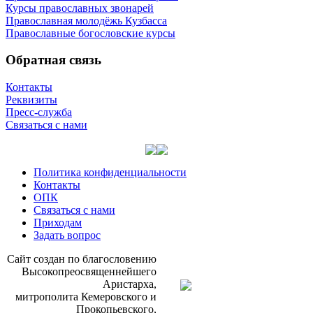
Курсы православных звонарей
Православная молодёжь Кузбасса
Православные богословские курсы
Обратная связь
Контакты
Реквизиты
Пресс-служба
Связаться с нами
Политика конфиденциальности
Контакты
ОПК
Связаться с нами
Приходам
Задать вопрос
Сайт со­здан по бла­го­сло­ве­нию
Вы­со­ко­прео­свя­щен­ней­ше­го
Ари­стар­ха,
мит­ро­по­ли­та Ке­ме­ров­ско­го и
Про­ко­пьев­ско­го,