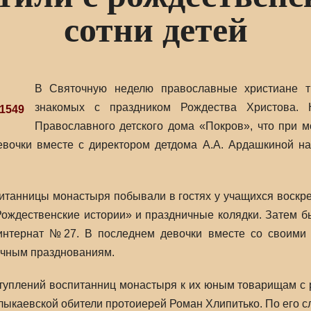
сотни детей
В Святочную неделю православные христиане тр
знакомых с праздником Рождества Христова. 
Православного детского дома «Покров», что при 
евочки вместе с директором детдома А.А. Ардашкиной н
танницы монастыря побывали в гостях у учащихся воскре
ождественские истории» и праздничные колядки. Затем б
нтернат №27. В последнем девочки вместе со своими д
чным празднованиям.
уплений воспитанниц монастыря к их юным товарищам с 
ыкаевской обители протоиерей Роман Хлипитько. По его сл