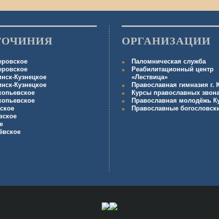
ГОЧИНИЯ
ОРГАНИЗАЦИИ
еровское
Паломническая служба
еровское
Реабилитационный центр
инск-Кузнецкое
«Лествица»
инск-Кузнецкое
Православная гимназия г.
копьевское
Курсы православных звон
копьевское
Православная молодёжь К
ское
Православные богословск
вское
е
ёвское