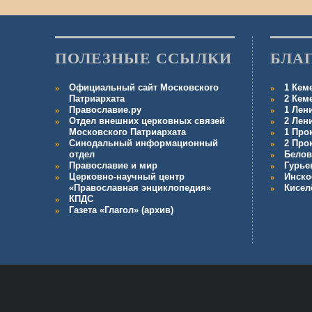
ПОЛЕЗНЫЕ ССЫЛКИ
БЛА
Официальный сайт Московского
1 Кем
Патриархата
2 Кем
Православие.ру
1 Лен
Отдел внешних церковных связей
2 Лен
Московского Патриархата
1 Про
Синодальный информационный
2 Про
отдел
Белов
Православие и мир
Гурье
Церковно-научный центр
Инско
«Православная энциклопедия»
Кисел
КПДС
Газета «Глагол» (архив)