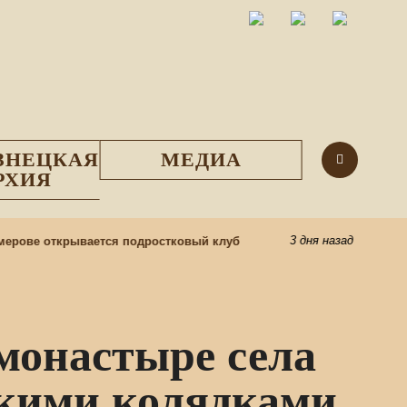
ЗНЕЦКАЯ
МЕДИА
РХИЯ
3 дня назад
рове открывается подростковый клуб
Центр под
монастыре села
скими колядками