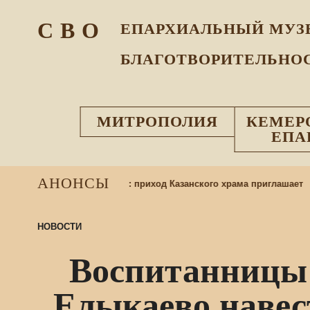
С В О
ЕПАРХИАЛЬНЫЙ МУЗ
БЛАГОТВОРИТЕЛЬНО
МИТРОПОЛИЯ
КЕМЕР
ЕПА
АНОНСЫ
хся в воскресную школу: приход Казанского храма приглашает
НОВОСТИ
Воспитанницы 
Елыкаево навес