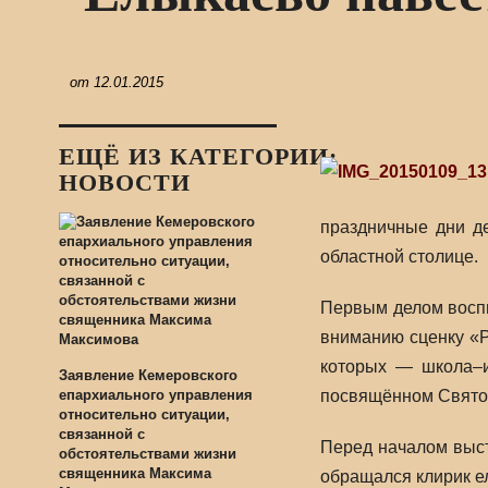
от
12.01.2015
ЕЩЁ ИЗ КАТЕГОРИИ:
НОВОСТИ
праздничные дни д
областной столице.
Первым делом воспи
вниманию сценку «Р
которых — школа–и
Заявление Кемеровского
епархиального управления
посвящённом Свято
относительно ситуации,
связанной с
Перед началом выст
обстоятельствами жизни
священника Максима
обращался клирик ел