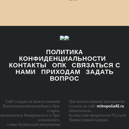
ПОЛИТИКА
КОНФИДЕНЦИАЛЬНОСТИ
КОНТАКТЫ
ОПК
СВЯЗАТЬСЯ С
НАМИ
ПРИХОДАМ
ЗАДАТЬ
ВОПРОС
Сайт со­здан по бла­го­сло­ве­нию
При ис­поль­зо­ва­нии ма­те­ри­а­лов
Вы­со­ко­прео­свя­щен­ней­ше­го Ари­
ссыл­ка на сайт
mitropolia42.ru
стар­ха,
обя­за­тель­на.
мит­ро­по­ли­та Ке­ме­ров­ско­го и Про­
Куз­бас­ская мит­ро­по­лия Рус­ской
ко­пьев­ско­го,
Пра­во­слав­ной Церк­ви
гла­вы Куз­бас­ской мит­ро­по­лии