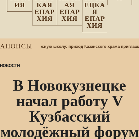
ИЯ
КАЯ
АЯ
ЕЦКА
ЕПАР
ЕПАР
Я
ХИЯ
ХИЯ
ЕПАР
ХИЯ
АНОНСЫ
 учащихся в воскресную школу: приход Казанского храма приглаша
НОВОСТИ
В Новокузнецке
начал работу V
Кузбасский
молодёжный форум