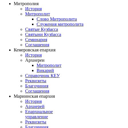
Митрополия
История
Митрополит
Слово Митрополита
Служения митрополита
Святые Кузбасса
Святыни Кузбасса
Семинария
Соглашения
Кемеровская епархия
История
Архиереи
Митрополит
Викарий
Справочник КЕУ
Реквизиты
Благочиния
Соглашения
Мариинская епархия
История
Архиерей
Епархиальное
управление
Реквизиты
Благочиния