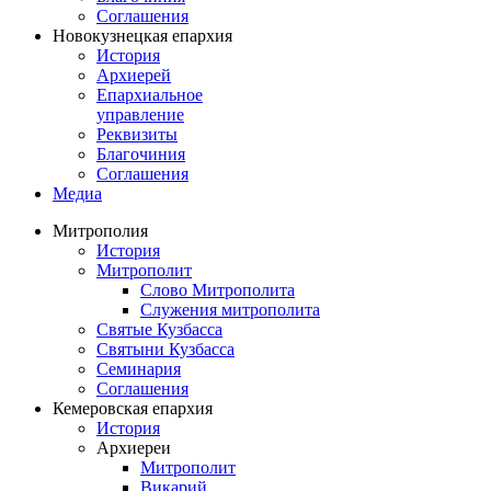
Соглашения
Новокузнецкая епархия
История
Архиерей
Епархиальное
управление
Реквизиты
Благочиния
Соглашения
Медиа
Митрополия
История
Митрополит
Слово Митрополита
Служения митрополита
Святые Кузбасса
Святыни Кузбасса
Семинария
Соглашения
Кемеровская епархия
История
Архиереи
Митрополит
Викарий