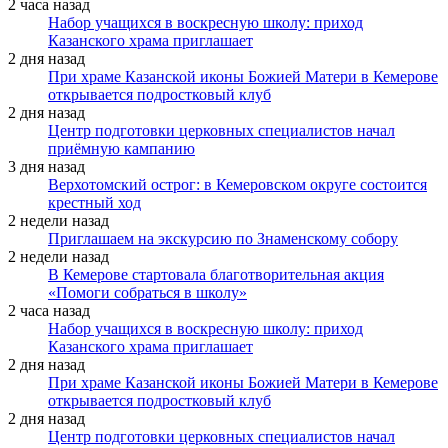
2 часа назад
Набор учащихся в воскресную школу: приход
Казанского храма приглашает
2 дня назад
При храме Казанской иконы Божией Матери в Кемерове
открывается подростковый клуб
2 дня назад
Центр подготовки церковных специалистов начал
приёмную кампанию
3 дня назад
Верхотомский острог: в Кемеровском округе состоится
крестный ход
2 недели назад
Приглашаем на экскурсию по Знаменскому собору
2 недели назад
В Кемерове стартовала благотворительная акция
«Помоги собраться в школу»
2 часа назад
Набор учащихся в воскресную школу: приход
Казанского храма приглашает
2 дня назад
При храме Казанской иконы Божией Матери в Кемерове
открывается подростковый клуб
2 дня назад
Центр подготовки церковных специалистов начал