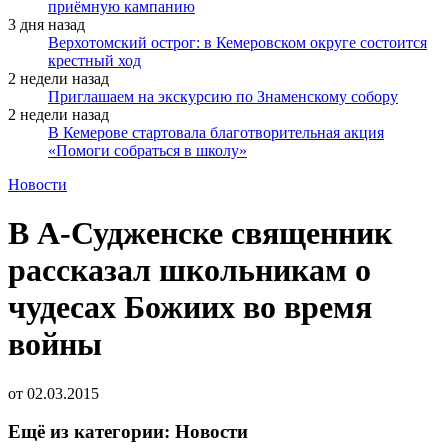
приёмную кампанию
3 дня назад
Верхотомский острог: в Кемеровском округе состоится
крестный ход
2 недели назад
Приглашаем на экскурсию по Знаменскому собору
2 недели назад
В Кемерове стартовала благотворительная акция
«Помоги собраться в школу»
Новости
В А-Судженске священник
рассказал школьникам о
чудесах Божиих во время
войны
от
02.03.2015
Ещё из категории: Новости