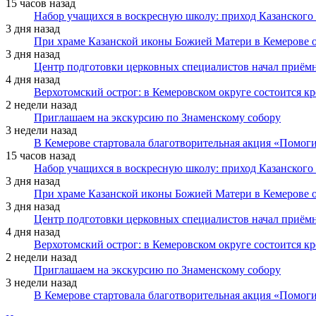
15 часов назад
Набор учащихся в воскресную школу: приход Казанского
3 дня назад
При храме Казанской иконы Божией Матери в Кемерове 
3 дня назад
Центр подготовки церковных специалистов начал приё
4 дня назад
Верхотомский острог: в Кемеровском округе состоится к
2 недели назад
Приглашаем на экскурсию по Знаменскому собору
3 недели назад
В Кемерове стартовала благотворительная акция «Помоги
15 часов назад
Набор учащихся в воскресную школу: приход Казанского
3 дня назад
При храме Казанской иконы Божией Матери в Кемерове 
3 дня назад
Центр подготовки церковных специалистов начал приё
4 дня назад
Верхотомский острог: в Кемеровском округе состоится к
2 недели назад
Приглашаем на экскурсию по Знаменскому собору
3 недели назад
В Кемерове стартовала благотворительная акция «Помоги