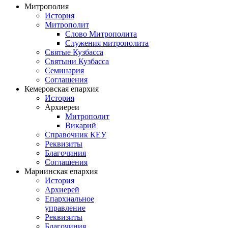
Митрополия
История
Митрополит
Слово Митрополита
Служения митрополита
Святые Кузбасса
Святыни Кузбасса
Семинария
Соглашения
Кемеровская епархия
История
Архиереи
Митрополит
Викарий
Справочник КЕУ
Реквизиты
Благочиния
Соглашения
Мариинская епархия
История
Архиерей
Епархиальное
управление
Реквизиты
Благочиния