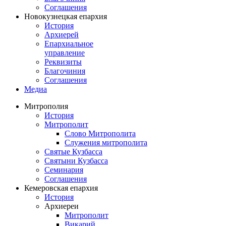
Соглашения
Новокузнецкая епархия
История
Архиерей
Епархиальное
управление
Реквизиты
Благочиния
Соглашения
Медиа
Митрополия
История
Митрополит
Слово Митрополита
Служения митрополита
Святые Кузбасса
Святыни Кузбасса
Семинария
Соглашения
Кемеровская епархия
История
Архиереи
Митрополит
Викарий