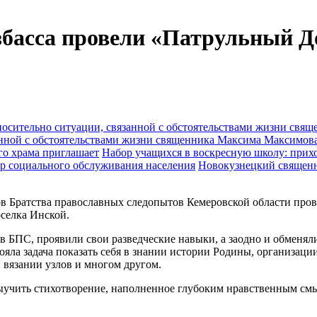
асса провели «Патрульный До
анной с обстоятельствами жизни священника Максима Максимов
Набор учащихся в воскресную школу: прихо
Новокузнецкий священн
дов Братства православных следопытов Кемеровской области про
оселка Инской.
 БПС, проявили свои разведческие навыки, а заодно и обменялис
ояла задача показать себя в знании истории Родины, организаци
вязании узлов и многом другом.
ыучить стихотворение, наполненное глубоким нравственным смыс