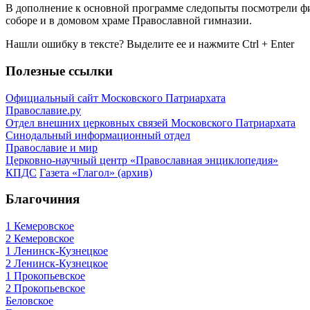
В дополнение к основной программе следопыты посмотрели фи
соборе и в домовом храме Православной гимназии.
Нашли ошибку в тексте? Выделите ее и нажмите
Ctrl
+
Enter
Полезные ссылки
Официальный сайт Московского Патриархата
Православие.ру
Отдел внешних церковных связей Московского Патриархата
Синодальный информационный отдел
Православие и мир
Церковно-научный центр «Православная энциклопедия»
КПДС
Газета «Глагол» (архив)
Благочиния
1 Кемеровское
2 Кемеровское
1 Ленинск-Кузнецкое
2 Ленинск-Кузнецкое
1 Прокопьевское
2 Прокопьевское
Беловское