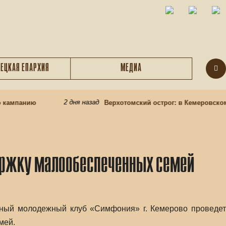
ЕЦКАЯ ЕПАРХИЯ
МЕДИА
2 дня назад
кампанию
Верхотомский острог: в Кемеровском о
ержку малообеспеченных семей
авный молодежный клуб «Симфония» г. Кемерово проведет
мей.