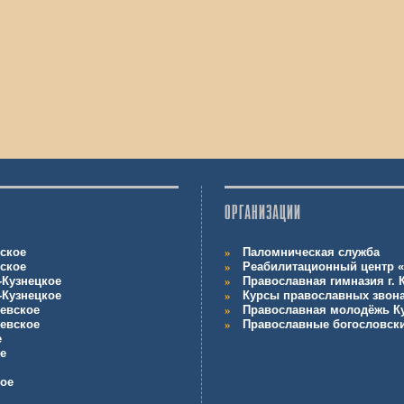
ОРГАНИЗАЦИИ
ское
Паломническая служба
ское
Реабилитационный центр «
-Кузнецкое
Православная гимназия г.
-Кузнецкое
Курсы православных звон
евское
Православная молодёжь К
евское
Православные богословск
е
е
кое