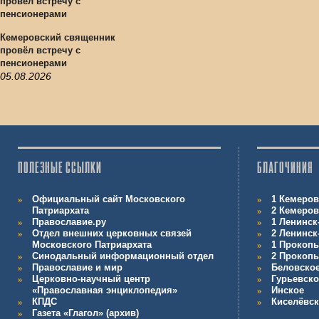
Кемеровский священник
провёл встречу с
пенсионерами
05.08.2026
ПОЛЕЗНЫЕ ССЫЛКИ
БЛАГОЧИНИЯ
Официальный сайт Московского
1 Кемеров
Патриархата
2 Кемеров
Православие.ру
1 Ленинск
Отдел внешних церковных связей
2 Ленинск
Московского Патриархата
1 Прокопь
Синодальный информационный отдел
2 Прокопь
Православие и мир
Беловско
Церковно-научный центр
Гурьевско
«Православная энциклопедия»
Инское
КПДС
Киселёвс
Газета «Глагол» (архив)