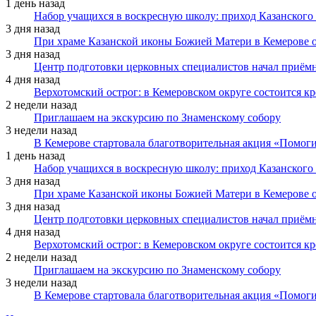
1 день назад
Набор учащихся в воскресную школу: приход Казанского
3 дня назад
При храме Казанской иконы Божией Матери в Кемерове 
3 дня назад
Центр подготовки церковных специалистов начал приё
4 дня назад
Верхотомский острог: в Кемеровском округе состоится к
2 недели назад
Приглашаем на экскурсию по Знаменскому собору
3 недели назад
В Кемерове стартовала благотворительная акция «Помоги
1 день назад
Набор учащихся в воскресную школу: приход Казанского
3 дня назад
При храме Казанской иконы Божией Матери в Кемерове 
3 дня назад
Центр подготовки церковных специалистов начал приё
4 дня назад
Верхотомский острог: в Кемеровском округе состоится к
2 недели назад
Приглашаем на экскурсию по Знаменскому собору
3 недели назад
В Кемерове стартовала благотворительная акция «Помоги