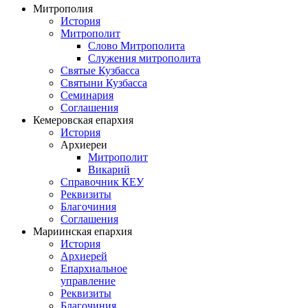
Митрополия
История
Митрополит
Слово Митрополита
Служения митрополита
Святые Кузбасса
Святыни Кузбасса
Семинария
Соглашения
Кемеровская епархия
История
Архиереи
Митрополит
Викарий
Справочник КЕУ
Реквизиты
Благочиния
Соглашения
Мариинская епархия
История
Архиерей
Епархиальное
управление
Реквизиты
Благочиния