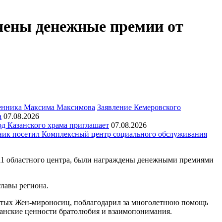
чены денежные премии от
Заявление Кемеровского
а
07.08.2026
д Казанского храма приглашает
07.08.2026
ик посетил Комплексный центр социального обслуживания
№11 областного центра, были награждены денежными премиями
главы региона.
ятых Жен-мироносиц, поблагодарил за многолетнюю помощь
ианские ценности братолюбия и взаимопонимания.