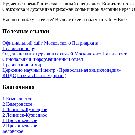
Вручение премий провела главный специалист Комитета по вз
Самсонова и духовника прихожан больничной часовни иерея О
Нашли ошибку в тексте? Выделите ее и нажмите
Ctrl
+
Enter
Полезные ссылки
Официальный сайт Московского Патриархата
Православие.ру
Отдел внешних церковных связей Московского Патриархата
Синодальный информационный отдел
Православие и мир
Церковно-научный центр «Православная энциклопедия»
КПДС
Газета «Глагол» (архив)
Благочиния
1 Кемеровское
2 Кемеровское
1 Ленинск-Кузнецкое
2 Ленинск-Кузнецкое
1 Прокопьевское
2 Прокопьевское
Беловское