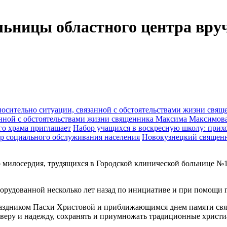
льницы областного центра вру
анной с обстоятельствами жизни священника Максима Максимов
Набор учащихся в воскресную школу: прихо
Новокузнецкий священн
ер милосердия, трудящихся в Городской клинической больнице 
орудованной несколько лет назад по инициативе и при помощи 
раздником Пасхи Христовой и приближающимся днем памяти св
 веру и надежду, сохранять и приумножать традиционные христ