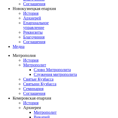
Соглашения
Новокузнецкая епархия
История
Архиерей
Епархиальное
управление
Реквизиты
Благочиния
Соглашения
Медиа
Митрополия
История
Митрополит
Слово Митрополита
Служения митрополита
Святые Кузбасса
Святыни Кузбасса
Семинария
Соглашения
Кемеровская епархия
История
Архиереи
Митрополит
Викарий