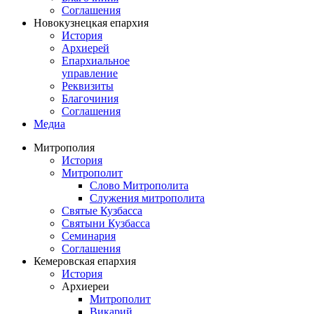
Соглашения
Новокузнецкая епархия
История
Архиерей
Епархиальное
управление
Реквизиты
Благочиния
Соглашения
Медиа
Митрополия
История
Митрополит
Слово Митрополита
Служения митрополита
Святые Кузбасса
Святыни Кузбасса
Семинария
Соглашения
Кемеровская епархия
История
Архиереи
Митрополит
Викарий