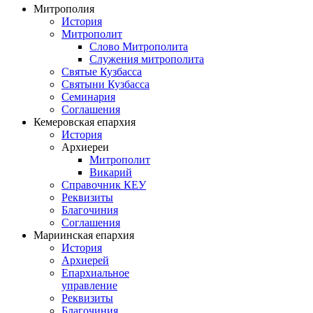
Митрополия
История
Митрополит
Слово Митрополита
Служения митрополита
Святые Кузбасса
Святыни Кузбасса
Семинария
Соглашения
Кемеровская епархия
История
Архиереи
Митрополит
Викарий
Справочник КЕУ
Реквизиты
Благочиния
Соглашения
Мариинская епархия
История
Архиерей
Епархиальное
управление
Реквизиты
Благочиния