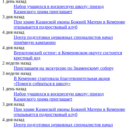
1 день назад
Набор учащихся в воскресную школу: приход
Казанского храма приглашает
3 дня назад
При храме Казанской иконы Божией Матери в Кемерове
открывается подростковый клуб
4 дня назад
Центр подготовки церковных специалистов начал
приёмную кампанию
4 дня назад
Верхотомский острог: в Кемеровском округе состоится
крестный ход
2 недели назад
Приглашаем на экскурсию по Знаменскому собору
3 недели назад
В Кемерове стартовала благотворительная акция
«Помоги собраться в школу»
1 день назад
Набор учащихся в воскресную школу: приход
Казанского храма приглашает
3 дня назад
При храме Казанской иконы Божией Матери в Кемерове
открывается подростковый клуб
4 дня назад
Центр подготовки церковных специалистов начал