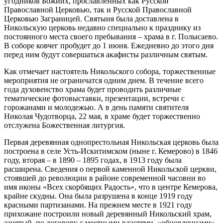
угодников Божиих, прославленных как Русской
Православной Церковью, так и Русской Православной
Церковью Заграницей. Святыня была доставлена в
Никольскую церковь недавно специально к празднику из
постоянного места своего пребывания – храма в г. Полысаево.
В соборе ковчег пробудет до 1 июня. Ежедневно до этого дня
перед ним будут совершаться акафисты различным святым.
Как отмечает настоятель Никольского собора, торжественные
мероприятия не ограничатся одним днем. В течение всего
года духовенство храма будет проводить различные
тематические фотовыставки, презентации, встречи с
горожанами и молодежью. А в день памяти святителя
Николая Чудотворца, 22 мая, в храме будет торжественно
отслужена Божественная литургия.
Первая деревянная однопрестольная Никольская церковь была
построена в селе Усть-Искитимском (ныне г. Кемерово) в 1846
году, вторая – в 1890 – 1895 годах, в 1913 году была
расширена. Сведения о первой каменной Никольской церкви,
стоявшей до революции в районе современной часовни во
имя иконы «Всех скорбящих Радость», что в центре Кемерова,
крайне скудны. Она была разрушена в конце 1919 году
красными партизанами. На прежнем месте в 1921 году
прихожане построили новый деревянный Никольский храм,
занятый, по договору с местными властями, «обновленцами».