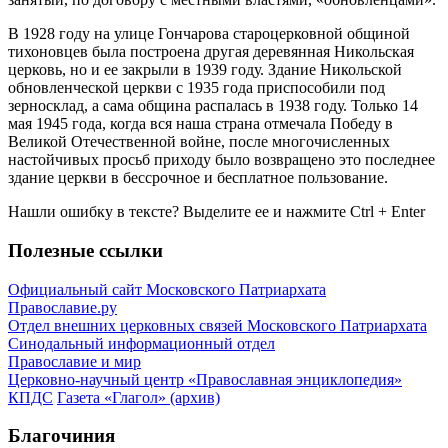
В 1928 году на улице Гончарова староцерковной общиной
тихоновцев была построена другая деревянная Никольская
церковь, но и ее закрыли в 1939 году. Здание Никольской
обновленческой церкви с 1935 года приспособили под
зерносклад, а сама община распалась в 1938 году. Только 14
мая 1945 года, когда вся наша страна отмечала Победу в
Великой Отечественной войне, после многочисленных
настойчивых просьб приходу было возвращено это последнее
здание церкви в бессрочное и бесплатное пользование.
Нашли ошибку в тексте? Выделите ее и нажмите
Ctrl
+
Enter
Полезные ссылки
Официальный сайт Московского Патриархата
Православие.ру
Отдел внешних церковных связей Московского Патриархата
Синодальный информационный отдел
Православие и мир
Церковно-научный центр «Православная энциклопедия»
КПДС
Газета «Глагол» (архив)
Благочиния