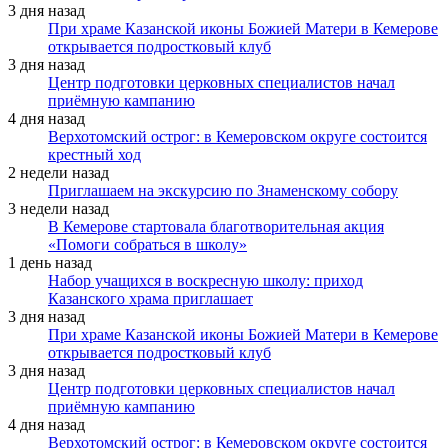
3 дня назад
При храме Казанской иконы Божией Матери в Кемерове
открывается подростковый клуб
3 дня назад
Центр подготовки церковных специалистов начал
приёмную кампанию
4 дня назад
Верхотомский острог: в Кемеровском округе состоится
крестный ход
2 недели назад
Приглашаем на экскурсию по Знаменскому собору
3 недели назад
В Кемерове стартовала благотворительная акция
«Помоги собраться в школу»
1 день назад
Набор учащихся в воскресную школу: приход
Казанского храма приглашает
3 дня назад
При храме Казанской иконы Божией Матери в Кемерове
открывается подростковый клуб
3 дня назад
Центр подготовки церковных специалистов начал
приёмную кампанию
4 дня назад
Верхотомский острог: в Кемеровском округе состоится