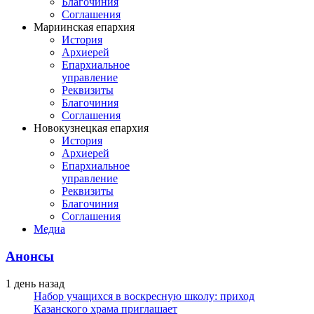
Благочиния
Соглашения
Мариинская епархия
История
Архиерей
Епархиальное
управление
Реквизиты
Благочиния
Соглашения
Новокузнецкая епархия
История
Архиерей
Епархиальное
управление
Реквизиты
Благочиния
Соглашения
Медиа
Анонсы
1 день назад
Набор учащихся в воскресную школу: приход
Казанского храма приглашает