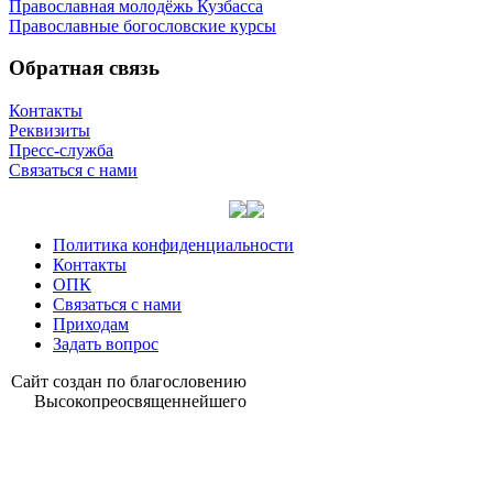
Православная молодёжь Кузбасса
Православные богословские курсы
Обратная связь
Контакты
Реквизиты
Пресс-служба
Связаться с нами
Политика конфиденциальности
Контакты
ОПК
Связаться с нами
Приходам
Задать вопрос
Сайт со­здан по бла­го­сло­ве­нию
Вы­со­ко­прео­свя­щен­ней­ше­го
Ари­стар­ха,
мит­ро­по­ли­та Ке­ме­ров­ско­го и
Про­ко­пьев­ско­го,
гла­вы Куз­бас­ской мит­ро­по­лии