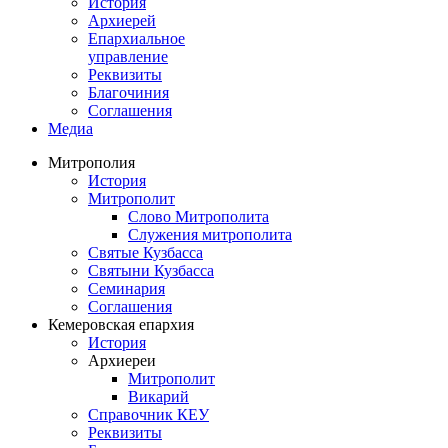
История
Архиерей
Епархиальное
управление
Реквизиты
Благочиния
Соглашения
Медиа
Митрополия
История
Митрополит
Слово Митрополита
Служения митрополита
Святые Кузбасса
Святыни Кузбасса
Семинария
Соглашения
Кемеровская епархия
История
Архиереи
Митрополит
Викарий
Справочник КЕУ
Реквизиты