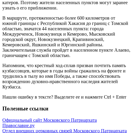
катеров. Поэтому жители населенных пунктов могут заранее
узнать о его приближении.
В маршруте, протяженностью более 600 километров от
южной границы с Республикой Хакасия до границ с Томской
областью, значатся 44 населенных пункта: города
Междуреченск, Новокузнецк и Кемерово, Мысковский
городской округ, Новокузнецкий, Крапивинский,
Кемеровский, Яшкинский и Юргинский районы.
Заключительная служба пройдет в населенном пункте Алаево,
граничащем с Томской областью.
Напомним, что крестный ход-сплав призван почтить память
кузбассовцев, которые в годы войны сражались на фронте и
трудились в тылу во имя Победы, а также способствовать
возрождению духовно-нравственного наследия жителей
Кузбасса.
Нашли ошибку в тексте? Выделите ее и нажмите
Ctrl
+
Enter
Полезные ссылки
Официальный сайт Московского Патриархата
Православие.ру
Отдел внешних церковных связей Московского Патриархата