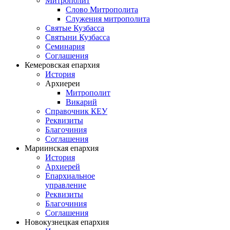
Митрополит
Слово Митрополита
Служения митрополита
Святые Кузбасса
Святыни Кузбасса
Семинария
Соглашения
Кемеровская епархия
История
Архиереи
Митрополит
Викарий
Справочник КЕУ
Реквизиты
Благочиния
Соглашения
Мариинская епархия
История
Архиерей
Епархиальное
управление
Реквизиты
Благочиния
Соглашения
Новокузнецкая епархия