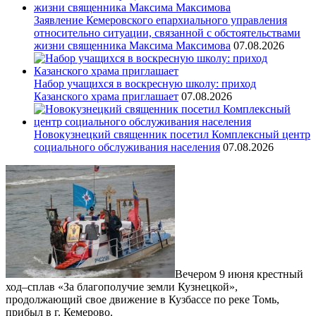
Заявление Кемеровского епархиального управления
относительно ситуации, связанной с обстоятельствами
жизни священника Максима Максимова
07.08.2026
Набор учащихся в воскресную школу: приход
Казанского храма приглашает
07.08.2026
Новокузнецкий священник посетил Комплексный центр
социального обслуживания населения
07.08.2026
Вечером 9 июня крестный
ход–сплав «За благополучие земли Кузнецкой»,
продолжающий свое движение в Кузбассе по реке Томь,
прибыл в г. Кемерово.