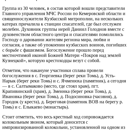
Группа из 30 человек, в состав которой вошли представители
Главного управления МЧС России по Кемеровской области и
священнослужители Кузбасской митрополии, на нескольких
катерах причалила к станции спасателей, где был отслужен
молебен. Духовник группы иерей Даниил Голоднов вместе с
духовенством областного центра и спасателями помолились
Господу о даровании жителям региона мира, любви и
согласия, а также об упокоении кузбасских воинов, погибших
с борьбе с фашизмом. Богослужение прошло перед
местночтимой иконой Божией Матери «Покров над землей
Кузнецкой», которую крестоходцы везут с собой.
Отметим, что накануне участники сплава провели
богослужения в с. Георгиевка (берег реки Томь), д. Усть-
Нарык (берег реки Томь) и с. Ячменюха (памятник), а сегодня
— в с. Салтымаково (место, где стоял храм), пгт.
Крапивинский (храм), д. Змеинка (берег реки Томь), д.
Ивановка (берег реки Томь), д. Подосиновка (часовня), д.
Городок (у креста), д. Береговая (памятник ВОВ на берегу р.
Томь) и с. Елыкаево (монастырь).
Стоит отметить, что весь крестный ход сопровождается
колокольным звоном, который доносится с
импровизированной колокольни, установленной на одном из