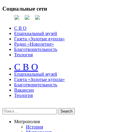
Социальные сети
С В О
Епархиальный музей
Газета «Золотые купола»
Радио «Новолетие»
Благотворительность
Теология
С В О
Епархиальный музeй
Газета «Золотые купола»
Благотворительность
Вакансии
Теология
Митрополия
История