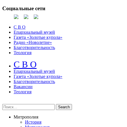
Социальные сети
С В О
Епархиальный музей
Газета «Золотые купола»
Радио «Новолетие»
Благотворительность
Теология
С В О
Епархиальный музeй
Газета «Золотые купола»
Благотворительность
Вакансии
Теология
Митрополия
История