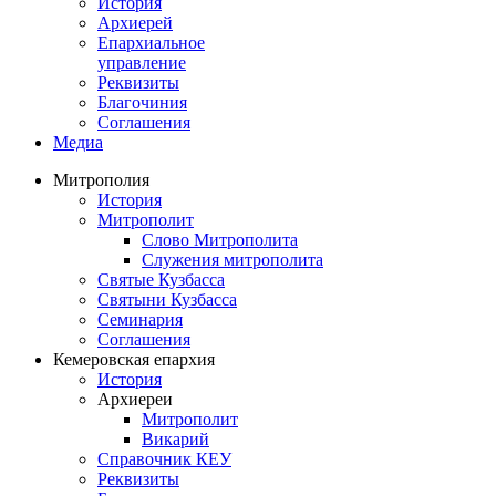
История
Архиерей
Епархиальное
управление
Реквизиты
Благочиния
Соглашения
Медиа
Митрополия
История
Митрополит
Слово Митрополита
Служения митрополита
Святые Кузбасса
Святыни Кузбасса
Семинария
Соглашения
Кемеровская епархия
История
Архиереи
Митрополит
Викарий
Справочник КЕУ
Реквизиты