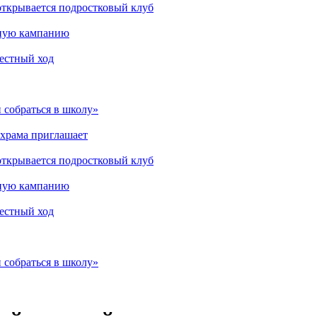
открывается подростковый клуб
мную кампанию
рестный ход
 собраться в школу»
 храма приглашает
открывается подростковый клуб
мную кампанию
рестный ход
 собраться в школу»