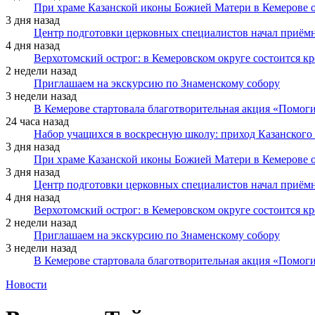
При храме Казанской иконы Божией Матери в Кемерове 
3 дня назад
Центр подготовки церковных специалистов начал приё
4 дня назад
Верхотомский острог: в Кемеровском округе состоится к
2 недели назад
Приглашаем на экскурсию по Знаменскому собору
3 недели назад
В Кемерове стартовала благотворительная акция «Помоги
24 часа назад
Набор учащихся в воскресную школу: приход Казанского
3 дня назад
При храме Казанской иконы Божией Матери в Кемерове 
3 дня назад
Центр подготовки церковных специалистов начал приё
4 дня назад
Верхотомский острог: в Кемеровском округе состоится к
2 недели назад
Приглашаем на экскурсию по Знаменскому собору
3 недели назад
В Кемерове стартовала благотворительная акция «Помоги
Новости