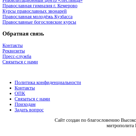
Реабилитационный центр «Лествица»
Православная гимназия г. Кемерово
Курсы православных звонарей
Православная молодёжь Кузбасса
Православные богословские курсы
Обратная связь
Контакты
Реквизиты
Пресс-служба
Связаться с нами
Политика конфиденциальности
Контакты
ОПК
Связаться с нами
Приходам
Задать вопрос
Сайт со­здан по бла­го­сло­ве­нию Вы­со­ко
мит­ро­по­ли­та 