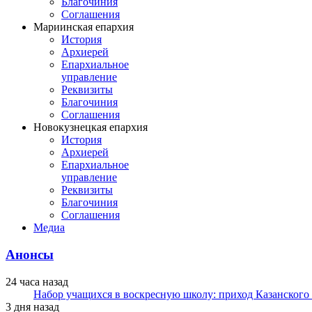
Благочиния
Соглашения
Мариинская епархия
История
Архиерей
Епархиальное
управление
Реквизиты
Благочиния
Соглашения
Новокузнецкая епархия
История
Архиерей
Епархиальное
управление
Реквизиты
Благочиния
Соглашения
Медиа
Анонсы
24 часа назад
Набор учащихся в воскресную школу: приход Казанского
3 дня назад