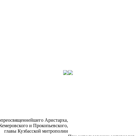
­прео­свя­щен­ней­ше­го Ари­стар­ха,
Ке­ме­ров­ско­го и Про­ко­пьев­ско­го,
гла­вы Куз­бас­ской мит­ро­по­лии