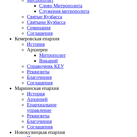
Митрополит
Слово Митрополита
Служения митрополита
Святые Кузбасса
Святыни Кузбасса
Семинария
Соглашения
Кемеровская епархия
История
Архиереи
Митрополит
Викарий
Справочник КЕУ
Реквизиты
Благочиния
Соглашения
Мариинская епархия
История
Архиерей
Епархиальное
управление
Реквизиты
Благочиния
Соглашения
Новокузнецкая епархия