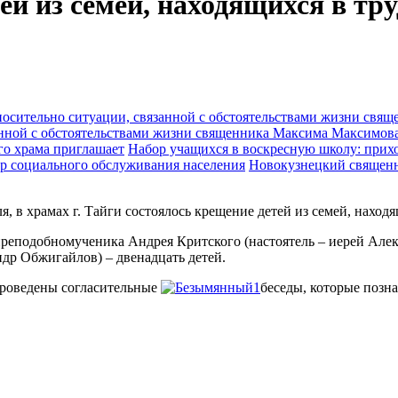
ей из семей, находящихся в тр
анной с обстоятельствами жизни священника Максима Максимов
Набор учащихся в воскресную школу: прихо
Новокузнецкий священн
я, в храмах г. Тайги состоялось крещение детей из семей, нахо
преподобномученика Андрея Критского (настоятель – иерей Але
ндр Обжигайлов) – двенадцать детей.
проведены согласительные
беседы, которые позн