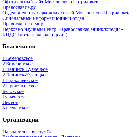
Официальный сайт Московского Патриархата
Православие.ру
Отдел внешних церковных связей Московского Патриархата
Синодальный информационный отдел
Православие и мир
Церковно-научный центр «Православная энциклопедия»
КПДС
Газета «Глагол» (архив)
Благочиния
1 Кемеровское
2 Кемеровское
1 Ленинск-Кузнецкое
2 Ленинск-Кузнецкое
1 Прокопьевское
2 Прокопьевское
Беловское
Гурьевское
Инское
Киселёвское
Организации
Паломническая служба