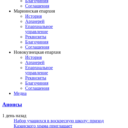
Благочиния
Соглашения
Мариинская епархия
История
Архиерей
Епархиальное
управление
Реквизиты
Благочиния
Соглашения
Новокузнецкая епархия
История
Архиерей
Епархиальное
управление
Реквизиты
Благочиния
Соглашения
Медиа
Анонсы
1 день назад
Набор учащихся в воскресную школу: приход
Казанского храма приглашает