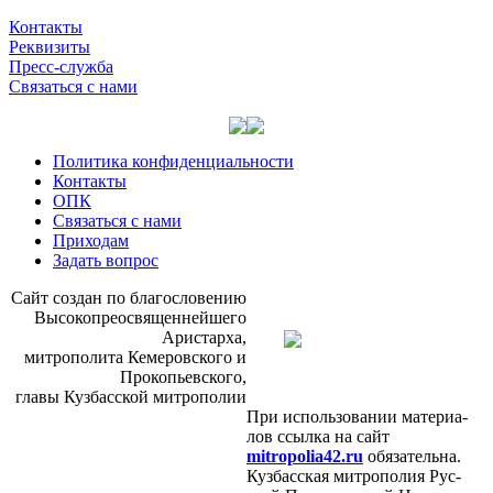
Контакты
Реквизиты
Пресс-служба
Связаться с нами
Политика конфиденциальности
Контакты
ОПК
Связаться с нами
Приходам
Задать вопрос
Сайт со­здан по бла­го­сло­ве­нию
Вы­со­ко­прео­свя­щен­ней­ше­го
Ари­стар­ха,
мит­ро­по­ли­та Ке­ме­ров­ско­го и
Про­ко­пьев­ско­го,
гла­вы Куз­бас­ской мит­ро­по­лии
При ис­поль­зо­ва­нии ма­те­ри­а­
лов ссыл­ка на сайт
mitropolia42.ru
обя­за­тель­на.
Куз­бас­ская мит­ро­по­лия Рус­