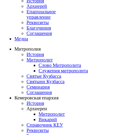
История
Архиерей
Епархиальное
управление
Реквизиты
Благочиния
Соглашения
Медиа
Митрополия
История
Митрополит
Слово Митрополита
Служения митрополита
Святые Кузбасса
Святыни Кузбасса
Семинария
Соглашения
Кемеровская епархия
История
Архиереи
Митрополит
Викарий
Справочник КЕУ
Реквизиты