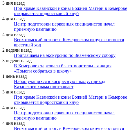
3 дня назад
При храме Казанской иконы Божией Матери в Кемерове
открывается подростковый клуб
4 дня назад
Центр подготовки церковных специалистов начал
приёмную кампанию
4 дня назад
Верхотомский острог: в Кемеровском округе состоится
крестный ход
2 недели назад
Приглашаем на экскурсию по Знаменскому собору
3 недели назад
В Кемерове стартовала благотворительная акция
«Помоги собраться в школу»
1 день назад
Набор учащихся в воскресную школу: приход
Казанского храма приглашает
3 дня назад
При храме Казанской иконы Божией Матери в Кемерове
открывается подростковый клуб
4 дня назад
Центр подготовки церковных специалистов начал
приёмную кампанию
4 дня назад
Верхотомский острог: в Кемеровском округе состоится