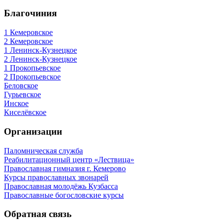
Благочиния
1 Кемеровское
2 Кемеровское
1 Ленинск-Кузнецкое
2 Ленинск-Кузнецкое
1 Прокопьевское
2 Прокопьевское
Беловское
Гурьевское
Инское
Киселёвское
Организации
Паломническая служба
Реабилитационный центр «Лествица»
Православная гимназия г. Кемерово
Курсы православных звонарей
Православная молодёжь Кузбасса
Православные богословские курсы
Обратная связь