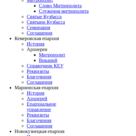
Митрополит
Слово Митрополита
Служения митрополита
Святые Кузбасса
Святыни Кузбасса
Семинария
Соглашения
Кемеровская епархия
История
Архиереи
Митрополит
Викарий
Справочник КЕУ
Реквизиты
Благочиния
Соглашения
Мариинская епархия
История
Архиерей
Епархиальное
управление
Реквизиты
Благочиния
Соглашения
Новокузнецкая епархия