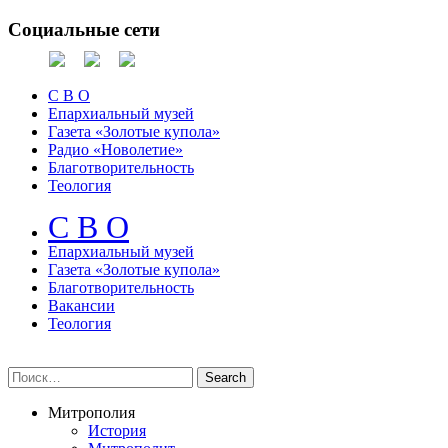
Социальные сети
С В О
Епархиальный музей
Газета «Золотые купола»
Радио «Новолетие»
Благотворительность
Теология
С В О
Епархиальный музeй
Газета «Золотые купола»
Благотворительность
Вакансии
Теология
Митрополия
История