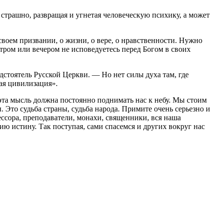
 страшно, развращая и угнетая человеческую психику, а может
своем призвании, о жизни, о вере, о нравственности. Нужно
утром или вечером не исповедуетесь перед Богом в своих
дстоятель Русской Церкви. — Но нет силы духа там, где
ная цивилизация».
 эта мысль должна постоянно поднимать нас к небу. Мы стоим
. Это судьба страны, судьба народа. Примите очень серьезно и
ессора, преподаватели, монахи, священники, вся наша
ю истину. Так поступая, сами спасемся и других вокруг нас