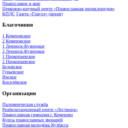
Православие и мир
Церковно-научный центр «Православная энциклопедия»
КПДС
Газета «Глагол» (архив)
Благочиния
1 Кемеровское
2 Кемеровское
1 Ленинск-Кузнецкое
2 Ленинск-Кузнецкое
1 Прокопьевское
2 Прокопьевское
Беловское
Гурьевское
Инское
Киселёвское
Организации
Паломническая служба
Реабилитационный центр «Лествица»
Православная гимназия г. Кемерово
Курсы православных звонарей
Православная молодёжь Кузбасса