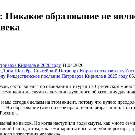
Никакое образование не являе
овека
триарха Кирилла в 2026 году
11.04.2026
Святейший Патриарх Кирилл поздравил кузбасс
Рождественское послание Патриарха Кирилла в 2025 году
06
апезой, состоявшейся по окончании Литургии в Сретенском мона
й семинарии мыслями о значении духовного образования для по
 мы сегодня делаем на этом акцент, потому что нужно преодоле
— Но образование само по себе нравственно безразлично. Поэто
России».
вычайно высок. Но когда наступили годы смуты, как много сем
щий Синод о том, как семинаристы восстали, убили ректора, тр
нного возрастания человека».