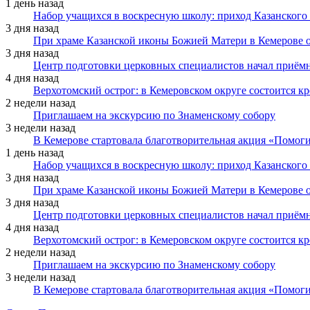
1 день назад
Набор учащихся в воскресную школу: приход Казанского
3 дня назад
При храме Казанской иконы Божией Матери в Кемерове 
3 дня назад
Центр подготовки церковных специалистов начал приё
4 дня назад
Верхотомский острог: в Кемеровском округе состоится к
2 недели назад
Приглашаем на экскурсию по Знаменскому собору
3 недели назад
В Кемерове стартовала благотворительная акция «Помоги
1 день назад
Набор учащихся в воскресную школу: приход Казанского
3 дня назад
При храме Казанской иконы Божией Матери в Кемерове 
3 дня назад
Центр подготовки церковных специалистов начал приё
4 дня назад
Верхотомский острог: в Кемеровском округе состоится к
2 недели назад
Приглашаем на экскурсию по Знаменскому собору
3 недели назад
В Кемерове стартовала благотворительная акция «Помоги