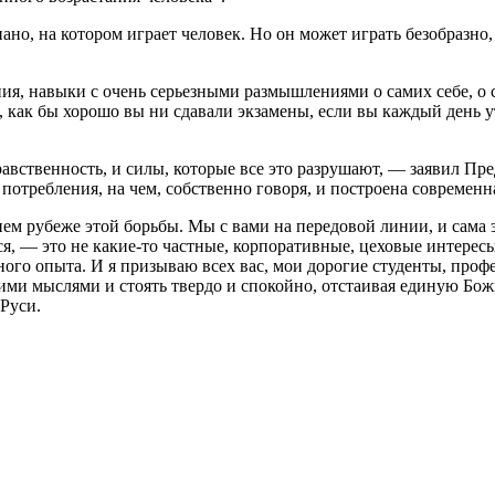
но, на котором играет человек. Но он может играть безобразно,
ния, навыки с очень серьезными размышлениями о самих себе, о 
т, как бы хорошо вы ни сдавали экзамены, если вы каждый день 
вственность, и силы, которые все это разрушают, — заявил Пре
о потребления, на чем, собственно говоря, и построена современ
днем рубеже этой борьбы. Мы с вами на передовой линии, и сама
ся, — это не какие-то частные, корпоративные, цеховые интересы
нного опыта. И я призываю всех вас, мои дорогие студенты, проф
ими мыслями и стоять твердо и спокойно, отстаивая единую Божи
Руси.