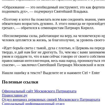
«Образование — это необходимый инструмент, это как фортепиа
поднимать дух», — подчеркнул Святейший Владыка.
«Поэтому я хотел бы пожелать всем вам соединять знания, уме
обязательно возрастать духовно. А этого никогда не произойде
грехах», — обратился к семинаристам Патриарх Кирилл.
«Несоизмеримы силы, работающие на веру, на человеческую нра
человек цепляется за жизнь, за благополучие, за уровень своег
«Идет борьба света с тьмой, духа с плотью, и Церковь на пере
твердо, и дай нам Бог не дрогнуть. То, чем мы с вами занимаем
умом и сердцем то, что я вам сейчас говорю от своего собстве
православная интеллигенция, весь наш народ, проникнуться эт
спасем», — заключил Святейший Патриарх Московский и всея 
Нашли ошибку в тексте? Выделите ее и нажмите
Ctrl
+
Enter
Полезные ссылки
Официальный сайт Московского Патриархата
Православие.ру
Отдел внешних церковных связей Московского Патриархата
Синодальный информационный отдел