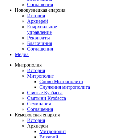
Соглашения
Новокузнецкая епархия
История
Архиерей
Епархиальное
управление
Реквизиты
Благочиния
Соглашения
Медиа
Митрополия
История
Митрополит
Слово Митрополита
Служения митрополита
Святые Кузбасса
Святыни Кузбасса
Семинария
Соглашения
Кемеровская епархия
История
Архиереи
Митрополит
Викарий