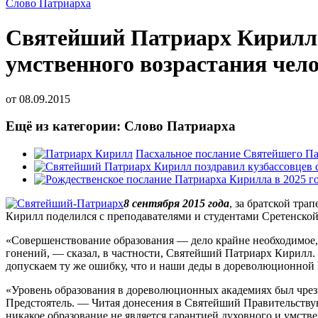
Слово Патриарха
Святейший Патриарх Кирилл: 
умственного возрастания чел
от
08.09.2015
Ещё из категории: Слово Патриарха
Пасхальное послание Святейшего Па
8 сентября 2015 года
, за братской тр
Кирилл поделился с преподавателями и студентами Сретенско
«Совершенствование образования — дело крайне необходимое, и
гонений, — сказал, в частности, Святейший Патриарх Кирилл. 
допускаем ту же ошибку, что и наши деды в дореволюционной 
«Уровень образования в дореволюционных академиях был чрез
Предстоятель. — Читая донесения в Святейший Правительствую
никакое образование не является гарантией духовного и умстве