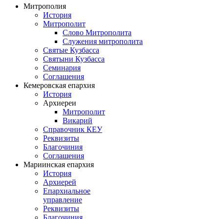
Митрополия
История
Митрополит
Слово Митрополита
Служения митрополита
Святые Кузбасса
Святыни Кузбасса
Семинария
Соглашения
Кемеровская епархия
История
Архиереи
Митрополит
Викарий
Справочник КЕУ
Реквизиты
Благочиния
Соглашения
Мариинская епархия
История
Архиерей
Епархиальное
управление
Реквизиты
Благочиния