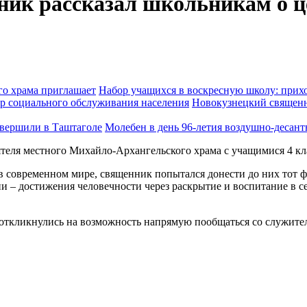
ик рассказал школьникам о ц
Набор учащихся в воскресную школу: прихо
Новокузнецкий священн
Молебен в день 96-летия воздушно-десан
оятеля местного Михайло-Архангельского храма с учащимися 4 
 в современном мире, священник попытался донести до них тот ф
ни – достижения человечности через раскрытие и воспитание в 
ткликнулись на возможность напрямую пообщаться со служител