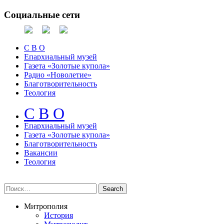
Социальные сети
С В О
Епархиальный музей
Газета «Золотые купола»
Радио «Новолетие»
Благотворительность
Теология
С В О
Епархиальный музeй
Газета «Золотые купола»
Благотворительность
Вакансии
Теология
Митрополия
История