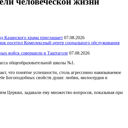
ели человеческой жизни
д Казанского храма приглашает
07.08.2026
ик посетил Комплексный центр социального обслуживания
тных войск совершили в Таштаголе
07.08.2026
класса общеобразовательной школы №1.
акт, что понятие успешности, столь агрессивно навязываемое
себе Богоподобных свойств души: любви, милосердия и
ем Церкви, задавали ему множество вопросов, показывая при