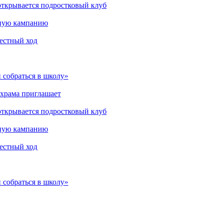
открывается подростковый клуб
мную кампанию
рестный ход
 собраться в школу»
 храма приглашает
открывается подростковый клуб
мную кампанию
рестный ход
 собраться в школу»