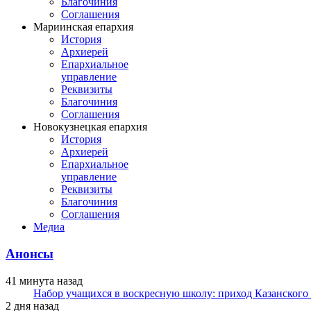
Благочиния
Соглашения
Мариинская епархия
История
Архиерей
Епархиальное
управление
Реквизиты
Благочиния
Соглашения
Новокузнецкая епархия
История
Архиерей
Епархиальное
управление
Реквизиты
Благочиния
Соглашения
Медиа
Анонсы
41 минута назад
Набор учащихся в воскресную школу: приход Казанского
2 дня назад