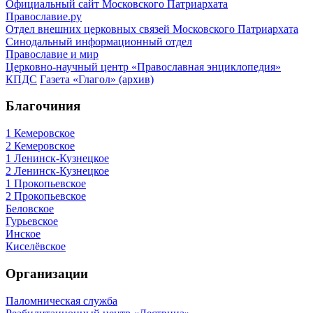
Официальный сайт Московского Патриархата
Православие.ру
Отдел внешних церковных связей Московского Патриархата
Синодальный информационный отдел
Православие и мир
Церковно-научный центр «Православная энциклопедия»
КПДС
Газета «Глагол» (архив)
Благочиния
1 Кемеровское
2 Кемеровское
1 Ленинск-Кузнецкое
2 Ленинск-Кузнецкое
1 Прокопьевское
2 Прокопьевское
Беловское
Гурьевское
Инское
Киселёвское
Организации
Паломническая служба