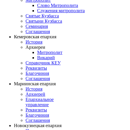
Митрополит
Слово Митрополита
Служения митрополита
Святые Кузбасса
Святыни Кузбасса
Семинария
Соглашения
Кемеровская епархия
История
Архиереи
Митрополит
Викарий
Справочник КЕУ
Реквизиты
Благочиния
Соглашения
Мариинская епархия
История
Архиерей
Епархиальное
управление
Реквизиты
Благочиния
Соглашения
Новокузнецкая епархия