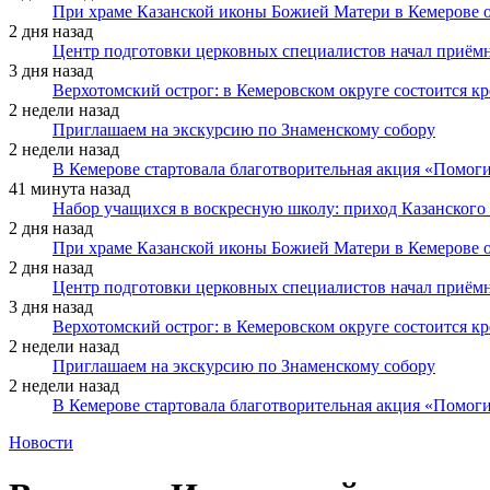
При храме Казанской иконы Божией Матери в Кемерове 
2 дня назад
Центр подготовки церковных специалистов начал приё
3 дня назад
Верхотомский острог: в Кемеровском округе состоится к
2 недели назад
Приглашаем на экскурсию по Знаменскому собору
2 недели назад
В Кемерове стартовала благотворительная акция «Помоги
41 минута назад
Набор учащихся в воскресную школу: приход Казанского
2 дня назад
При храме Казанской иконы Божией Матери в Кемерове 
2 дня назад
Центр подготовки церковных специалистов начал приё
3 дня назад
Верхотомский острог: в Кемеровском округе состоится к
2 недели назад
Приглашаем на экскурсию по Знаменскому собору
2 недели назад
В Кемерове стартовала благотворительная акция «Помоги
Новости