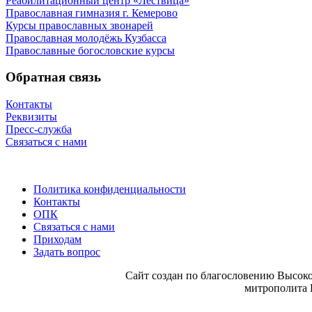
Реабилитационный центр «Лествица»
Православная гимназия г. Кемерово
Курсы православных звонарей
Православная молодёжь Кузбасса
Православные богословские курсы
Обратная связь
Контакты
Реквизиты
Пресс-служба
Связаться с нами
Политика конфиденциальности
Контакты
ОПК
Связаться с нами
Приходам
Задать вопрос
Сайт со­здан по бла­го­сло­ве­нию Вы­со­ко
мит­ро­по­ли­та 