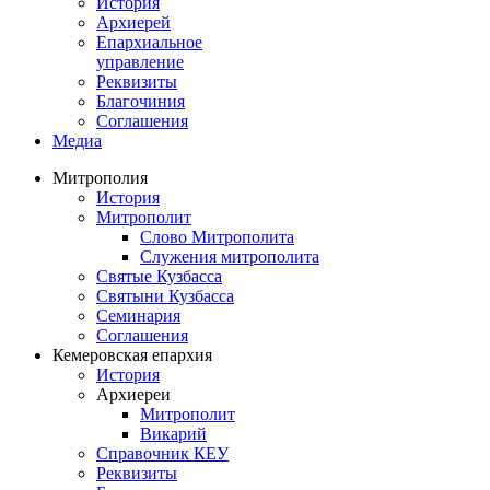
История
Архиерей
Епархиальное
управление
Реквизиты
Благочиния
Соглашения
Медиа
Митрополия
История
Митрополит
Слово Митрополита
Служения митрополита
Святые Кузбасса
Святыни Кузбасса
Семинария
Соглашения
Кемеровская епархия
История
Архиереи
Митрополит
Викарий
Справочник КЕУ
Реквизиты