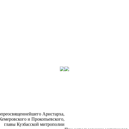
­прео­свя­щен­ней­ше­го Ари­стар­ха,
Ке­ме­ров­ско­го и Про­ко­пьев­ско­го,
гла­вы Куз­бас­ской мит­ро­по­лии