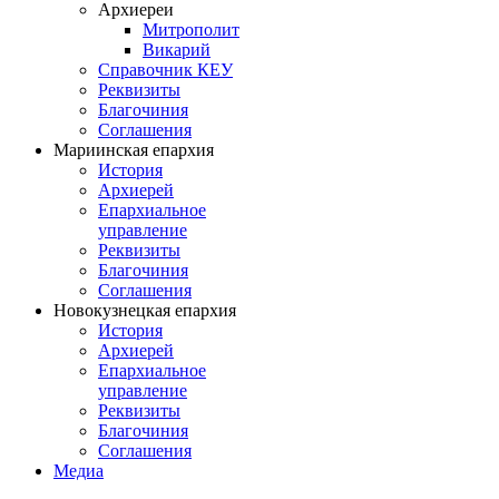
Архиереи
Митрополит
Викарий
Справочник КЕУ
Реквизиты
Благочиния
Соглашения
Мариинская епархия
История
Архиерей
Епархиальное
управление
Реквизиты
Благочиния
Соглашения
Новокузнецкая епархия
История
Архиерей
Епархиальное
управление
Реквизиты
Благочиния
Соглашения
Медиа