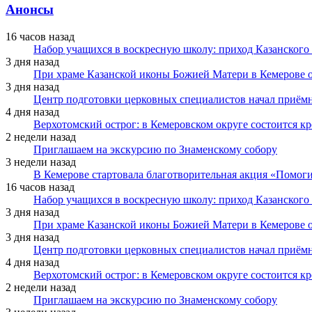
Анонсы
16 часов назад
Набор учащихся в воскресную школу: приход Казанского
3 дня назад
При храме Казанской иконы Божией Матери в Кемерове 
3 дня назад
Центр подготовки церковных специалистов начал приё
4 дня назад
Верхотомский острог: в Кемеровском округе состоится к
2 недели назад
Приглашаем на экскурсию по Знаменскому собору
3 недели назад
В Кемерове стартовала благотворительная акция «Помоги
16 часов назад
Набор учащихся в воскресную школу: приход Казанского
3 дня назад
При храме Казанской иконы Божией Матери в Кемерове 
3 дня назад
Центр подготовки церковных специалистов начал приё
4 дня назад
Верхотомский острог: в Кемеровском округе состоится к
2 недели назад
Приглашаем на экскурсию по Знаменскому собору