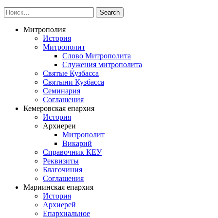
Митрополия
История
Митрополит
Слово Митрополита
Служения митрополита
Святые Кузбасса
Святыни Кузбасса
Семинария
Соглашения
Кемеровская епархия
История
Архиереи
Митрополит
Викарий
Справочник КЕУ
Реквизиты
Благочиния
Соглашения
Мариинская епархия
История
Архиерей
Епархиальное