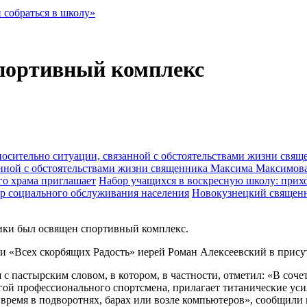
 собраться в школу»
спортивный комплекс
анной с обстоятельствами жизни священника Максима Максимов
Набор учащихся в воскресную школу: прихо
Новокузнецкий священн
ники был освящен спортивный комплекс.
 «Всех скорбящих Радость» иерей Роман Алексеевский в присут
с пастырским словом, в котором, в частности, отметил: «В соче
огой профессионального спортсмена, прилагает титанические уси
е время в подворотнях, барах или возле компьютеров», сообщили