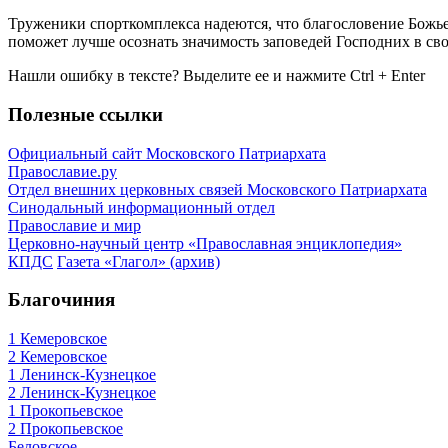
Труженики спорткомплекса надеются, что благословение Божье
поможет лучше осознать значимость заповедей Господних в св
Нашли ошибку в тексте? Выделите ее и нажмите
Ctrl
+
Enter
Полезные ссылки
Официальный сайт Московского Патриархата
Православие.ру
Отдел внешних церковных связей Московского Патриархата
Синодальный информационный отдел
Православие и мир
Церковно-научный центр «Православная энциклопедия»
КПДС
Газета «Глагол» (архив)
Благочиния
1 Кемеровское
2 Кемеровское
1 Ленинск-Кузнецкое
2 Ленинск-Кузнецкое
1 Прокопьевское
2 Прокопьевское
Беловское