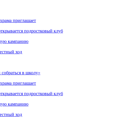
 храма приглашает
открывается подростковый клуб
мную кампанию
рестный ход
 собраться в школу»
 храма приглашает
открывается подростковый клуб
мную кампанию
рестный ход