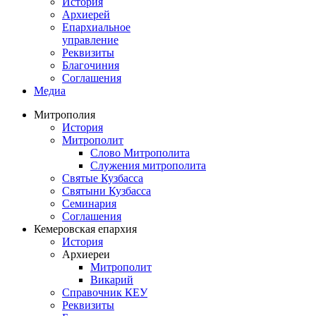
История
Архиерей
Епархиальное
управление
Реквизиты
Благочиния
Соглашения
Медиа
Митрополия
История
Митрополит
Слово Митрополита
Служения митрополита
Святые Кузбасса
Святыни Кузбасса
Семинария
Соглашения
Кемеровская епархия
История
Архиереи
Митрополит
Викарий
Справочник КЕУ
Реквизиты