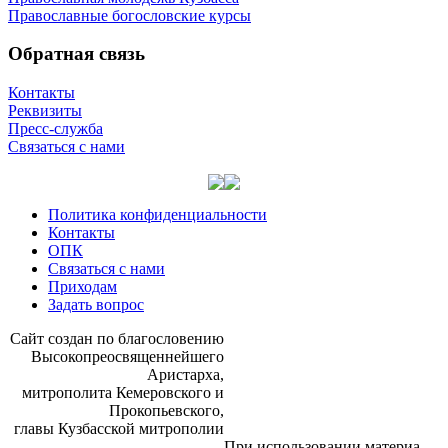
Православные богословские курсы
Обратная связь
Контакты
Реквизиты
Пресс-служба
Связаться с нами
Политика конфиденциальности
Контакты
ОПК
Связаться с нами
Приходам
Задать вопрос
Сайт со­здан по бла­го­сло­ве­нию
Вы­со­ко­прео­свя­щен­ней­ше­го
Ари­стар­ха,
мит­ро­по­ли­та Ке­ме­ров­ско­го и
Про­ко­пьев­ско­го,
гла­вы Куз­бас­ской мит­ро­по­лии
При ис­поль­зо­ва­нии ма­те­ри­а­