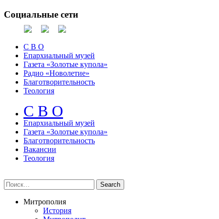
Социальные сети
С В О
Епархиальный музей
Газета «Золотые купола»
Радио «Новолетие»
Благотворительность
Теология
С В О
Епархиальный музeй
Газета «Золотые купола»
Благотворительность
Вакансии
Теология
Митрополия
История