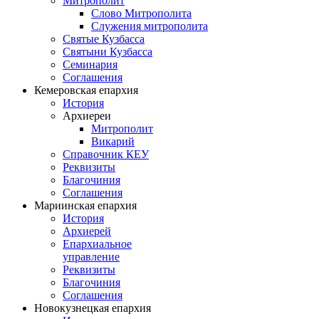
Митрополит
Слово Митрополита
Служения митрополита
Святые Кузбасса
Святыни Кузбасса
Семинария
Соглашения
Кемеровская епархия
История
Архиереи
Митрополит
Викарий
Справочник КЕУ
Реквизиты
Благочиния
Соглашения
Мариинская епархия
История
Архиерей
Епархиальное
управление
Реквизиты
Благочиния
Соглашения
Новокузнецкая епархия