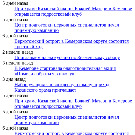
5 дней назад
При храме Казанской иконы Божией Матери в Кемерове
открывается подростковый клуб
5 дней назад
Центр подготовки церковных специалистов начал
приёмную кампанию
6 дней назад
Верхотомский острог: в Кемеровском округе состоится
крестный ход
2 недели назад
Приглашаем на экскурсию по Знаменскому собору
3 недели назад
В Кемерове стартовала благотворительная акция
«Помоги собраться в школу»
3 дня назад
Набор учащихся в воскресную школу: приход
Казанского храма приглашает
5 дней назад
При храме Казанской иконы Божией Матери в Кемерове
открывается подростковый клуб
5 дней назад
Центр подготовки церковных специалистов начал
приёмную кампанию
6 дней назад
Верхотомский острог: в Кемеровском округе состоится