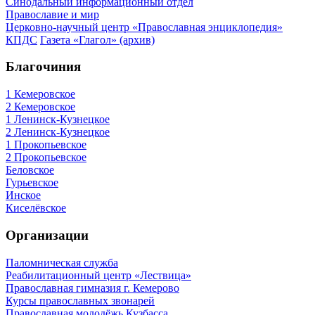
Синодальный информационный отдел
Православие и мир
Церковно-научный центр «Православная энциклопедия»
КПДС
Газета «Глагол» (архив)
Благочиния
1 Кемеровское
2 Кемеровское
1 Ленинск-Кузнецкое
2 Ленинск-Кузнецкое
1 Прокопьевское
2 Прокопьевское
Беловское
Гурьевское
Инское
Киселёвское
Организации
Паломническая служба
Реабилитационный центр «Лествица»
Православная гимназия г. Кемерово
Курсы православных звонарей
Православная молодёжь Кузбасса