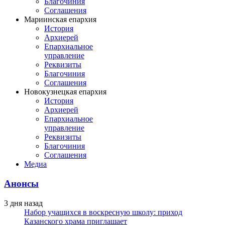
Благочиния
Соглашения
Мариинская епархия
История
Архиерей
Епархиальное
управление
Реквизиты
Благочиния
Соглашения
Новокузнецкая епархия
История
Архиерей
Епархиальное
управление
Реквизиты
Благочиния
Соглашения
Медиа
Анонсы
3 дня назад
Набор учащихся в воскресную школу: приход
Казанского храма приглашает