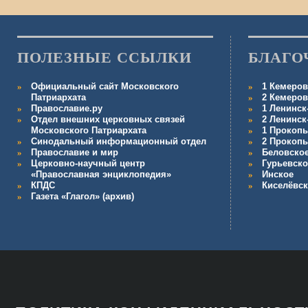
ПОЛЕЗНЫЕ ССЫЛКИ
БЛАГО
Официальный сайт Московского
1 Кемеров
Патриархата
2 Кемеров
Православие.ру
1 Ленинск
Отдел внешних церковных связей
2 Ленинск
Московского Патриархата
1 Прокопь
Синодальный информационный отдел
2 Прокопь
Православие и мир
Беловско
Церковно-научный центр
Гурьевско
«Православная энциклопедия»
Инское
КПДС
Киселёвс
Газета «Глагол» (архив)