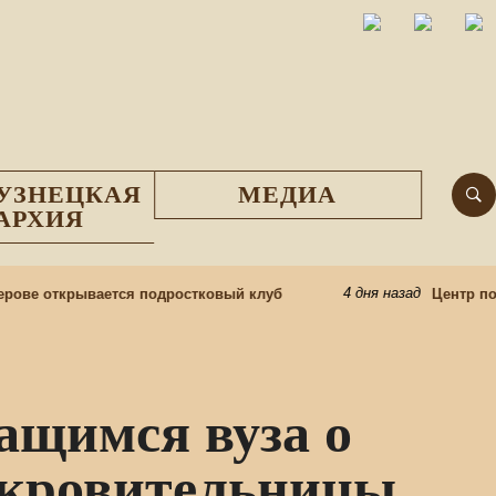
УЗНЕЦКАЯ
МЕДИА
АРХИЯ
4 дня назад
ове открывается подростковый клуб
Центр подг
ащимся вуза о
окровительницы