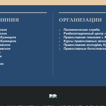
ЧИНИЯ
ОРГАНИЗАЦИИ
ское
Паломническая служба
ское
Реабилитационный центр «
-Кузнецкое
Православная гимназия г.
-Кузнецкое
Курсы православных звон
евское
Православная молодёжь К
евское
Православные богословск
е
е
кое