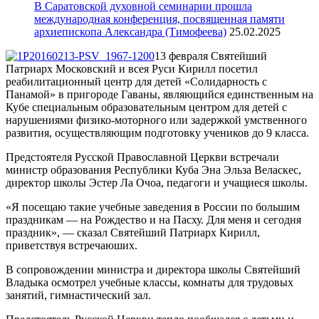
В Саратовской духовной семинарии прошла
международная конференция, посвященная памяти
архиепископа Александра (Тимофеева)
25.02.2025
13 февраля Святейший
Патриарх Московский и всея Руси Кирилл посетил
реабилитационный центр для детей «Солидарность с
Панамой» в пригороде Гаваны, являющийся единственным на
Кубе специальным образовательным центром для детей с
нарушениями физико-моторного или задержкой умственного
развития, осуществляющим подготовку учеников до 9 класса.
Предстоятеля Русской Православной Церкви встречали
министр образования Республики Куба Эна Эльза Веласкес,
директор школы Эстер Ла Очоа, педагоги и учащиеся школы.
«Я посещаю такие учебные заведения в России по большим
праздникам — на Рождество и на Пасху. Для меня и сегодня
праздник», — сказал Святейший Патриарх Кирилл,
приветствуя встречаюших.
В сопровождении министра и директора школы Святейший
Владыка осмотрел учебные классы, комнаты для трудовых
занятий, гимнастический зал.