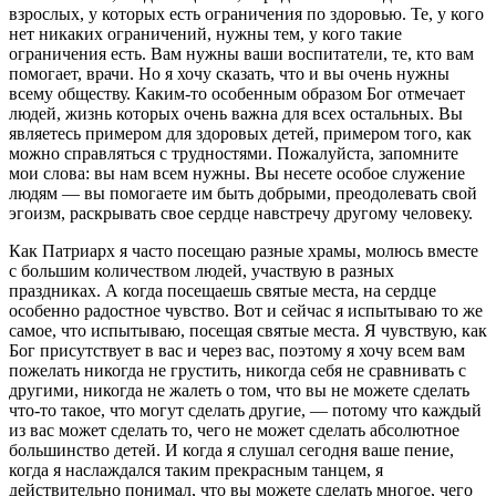
взрослых, у которых есть ограничения по здоровью. Те, у кого
нет никаких ограничений, нужны тем, у кого такие
ограничения есть. Вам нужны ваши воспитатели, те, кто вам
помогает, врачи. Но я хочу сказать, что и вы очень нужны
всему обществу. Каким-то особенным образом Бог отмечает
людей, жизнь которых очень важна для всех остальных. Вы
являетесь примером для здоровых детей, примером того, как
можно справляться с трудностями. Пожалуйста, запомните
мои слова: вы нам всем нужны. Вы несете особое служение
людям — вы помогаете им быть добрыми, преодолевать свой
эгоизм, раскрывать свое сердце навстречу другому человеку.
Как Патриарх я часто посещаю разные храмы, молюсь вместе
с большим количеством людей, участвую в разных
праздниках. А когда посещаешь святые места, на сердце
особенно радостное чувство. Вот и сейчас я испытываю то же
самое, что испытываю, посещая святые места. Я чувствую, как
Бог присутствует в вас и через вас, поэтому я хочу всем вам
пожелать никогда не грустить, никогда себя не сравнивать с
другими, никогда не жалеть о том, что вы не можете сделать
что-то такое, что могут сделать другие, — потому что каждый
из вас может сделать то, чего не может сделать абсолютное
большинство детей. И когда я слушал сегодня ваше пение,
когда я наслаждался таким прекрасным танцем, я
действительно понимал, что вы можете сделать многое, чего