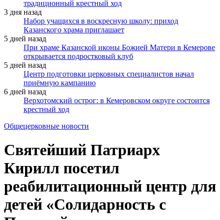
традиционный крестный ход
3 дня назад
Набор учащихся в воскресную школу: приход
Казанского храма приглашает
5 дней назад
При храме Казанской иконы Божией Матери в Кемерове
открывается подростковый клуб
5 дней назад
Центр подготовки церковных специалистов начал
приёмную кампанию
6 дней назад
Верхотомский острог: в Кемеровском округе состоится
крестный ход
Общецерковные новости
Святейший Патриарх
Кирилл посетил
реабилитационный центр для
детей «Солидарность с