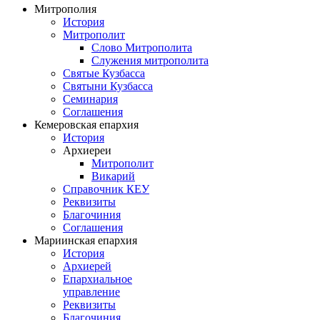
Митрополия
История
Митрополит
Слово Митрополита
Служения митрополита
Святые Кузбасса
Святыни Кузбасса
Семинария
Соглашения
Кемеровская епархия
История
Архиереи
Митрополит
Викарий
Справочник КЕУ
Реквизиты
Благочиния
Соглашения
Мариинская епархия
История
Архиерей
Епархиальное
управление
Реквизиты
Благочиния