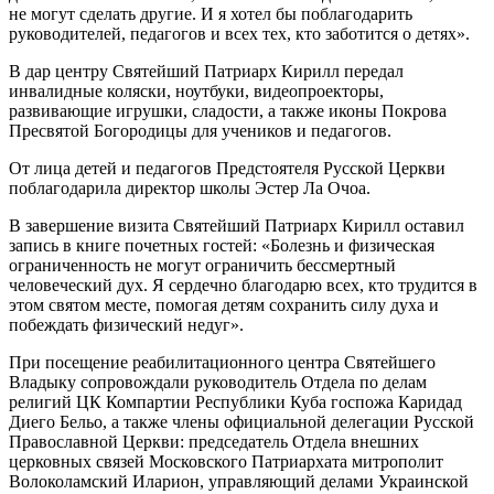
не могут сделать другие. И я хотел бы поблагодарить
руководителей, педагогов и всех тех, кто заботится о детях».
В дар центру Святейший Патриарх Кирилл передал
инвалидные коляски, ноутбуки, видеопроекторы,
развивающие игрушки, сладости, а также иконы Покрова
Пресвятой Богородицы для учеников и педагогов.
От лица детей и педагогов Предстоятеля Русской Церкви
поблагодарила директор школы Эстер Ла Очоа.
В завершение визита Святейший Патриарх Кирилл оставил
запись в книге почетных гостей: «Болезнь и физическая
ограниченность не могут ограничить бессмертный
человеческий дух. Я сердечно благодарю всех, кто трудится в
этом святом месте, помогая детям сохранить силу духа и
побеждать физический недуг».
При посещение реабилитационного центра Святейшего
Владыку сопровождали руководитель Отдела по делам
религий ЦК Компартии Республики Куба госпожа Каридад
Диего Бельо, а также члены официальной делегации Русской
Православной Церкви: председатель Отдела внешних
церковных связей Московского Патриархата митрополит
Волоколамский Иларион, управляющий делами Украинской