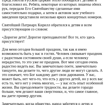
Предстоятель Русской Церкви тепло пообщался с детьми и
благословил их. Ребята, некоторые из которых лишены обеих
рук, передали Его Святейшеству сделанные ими
самостоятельно подарки, а затем в актовом зале учебного
заведения представили несколько ярких концертных номеров.
Святейший Патриарх Кирилл обратился к детям и всем
присутствующим со словом:
«Дорогие дети! Дорогие преподаватели! Все те, кто здесь
присутствует!
Для меня сегодня большой праздник, так как я имею
возможность быть у вас в гостях. Человек связывает праздник
с радостным состоянием своей души, а если человеку
нерадостно, то это уже не праздник. Вот мне сегодня очень
радостно видеть вас. Вы замечательно поете, замечательно
танцуете, вы делаете то, чего другие люди не могут сделать. А
это означает, что Бог каждому дает свои дарования. У вас,
может быть, нет чего-то, что есть у других детей, но у всех вас
есть то, чего нет у очень многих, — у вас есть опыт особенной
жизни. Вы преодолеваете трудности, вы делаете гораздо
больше, чем делают ваши сверстники, и, что самое главное,
вы даете пример другим.
Замечательно, когда общество, народ заботятся о детях и