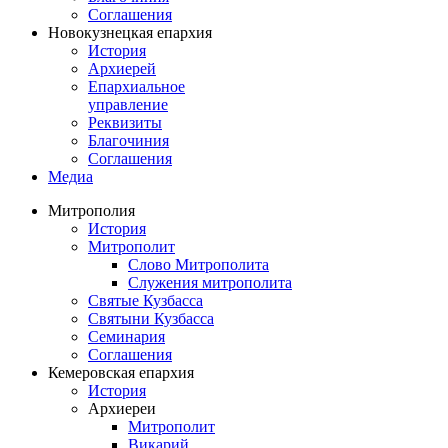
Соглашения
Новокузнецкая епархия
История
Архиерей
Епархиальное
управление
Реквизиты
Благочиния
Соглашения
Медиа
Митрополия
История
Митрополит
Слово Митрополита
Служения митрополита
Святые Кузбасса
Святыни Кузбасса
Семинария
Соглашения
Кемеровская епархия
История
Архиереи
Митрополит
Викарий