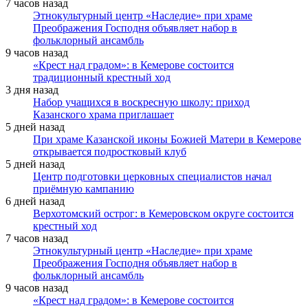
7 часов назад
Этнокультурный центр «Наследие» при храме
Преображения Господня объявляет набор в
фольклорный ансамбль
9 часов назад
«Крест над градом»: в Кемерове состоится
традиционный крестный ход
3 дня назад
Набор учащихся в воскресную школу: приход
Казанского храма приглашает
5 дней назад
При храме Казанской иконы Божией Матери в Кемерове
открывается подростковый клуб
5 дней назад
Центр подготовки церковных специалистов начал
приёмную кампанию
6 дней назад
Верхотомский острог: в Кемеровском округе состоится
крестный ход
7 часов назад
Этнокультурный центр «Наследие» при храме
Преображения Господня объявляет набор в
фольклорный ансамбль
9 часов назад
«Крест над градом»: в Кемерове состоится