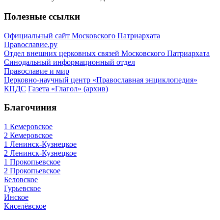
Полезные ссылки
Официальный сайт Московского Патриархата
Православие.ру
Отдел внешних церковных связей Московского Патриархата
Синодальный информационный отдел
Православие и мир
Церковно-научный центр «Православная энциклопедия»
КПДС
Газета «Глагол» (архив)
Благочиния
1 Кемеровское
2 Кемеровское
1 Ленинск-Кузнецкое
2 Ленинск-Кузнецкое
1 Прокопьевское
2 Прокопьевское
Беловское
Гурьевское
Инское
Киселёвское