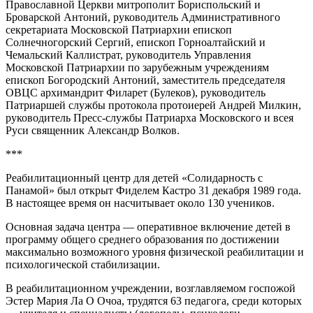
Православной Церкви митрополит Бориспольский и
Броварской Антоний, руководитель Административного
секретариата Московской Патриархии епископ
Солнечногорский Сергий, епископ Горноалтайский и
Чемальский Каллистрат, руководитель Управления
Московской Патриархии по зарубежным учреждениям
епископ Богородский Антоний, заместитель председателя
ОВЦС архимандрит Филарет (Булеков), руководитель
Патриаршей службы протокола протоиерей Андрей Милкин,
руководитель Пресс-службы Патриарха Московского и всея
Руси священник Александр Волков.
***
Реабилитационный центр для детей «Солидарность с
Панамой» был открыт Фиделем Кастро 31 декабря 1989 года.
В настоящее время он насчитывает около 130 учеников.
Основная задача центра — оперативное включение детей в
программу общего среднего образования по достижении
максимально возможного уровня физической реабилитации и
психологической стабилизации.
В реабилитационном учреждении, возглавляемом госпожой
Эстер Мария Ла О Очоа, трудятся 63 педагога, среди которых