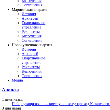
Благочиния
Соглашения
Мариинская епархия
История
Архиерей
Епархиальное
управление
Реквизиты
Благочиния
Соглашения
Новокузнецкая епархия
История
Архиерей
Епархиальное
управление
Реквизиты
Благочиния
Соглашения
Медиа
Анонсы
1 день назад
Набор учащихся в воскресную школу: приход Казанского
3 дня назад