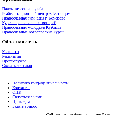
Паломническая служба
Реабилитационный центр «Лествица»
Православная гимназия г. Кемерово
Курсы православных звонарей
Православная молодёжь Кузбасса
Православные богословские курсы
Обратная связь
Контакты
Реквизиты
Пресс-служба
Связаться с нами
Политика конфиденциальности
Контакты
ОПК
Связаться с нами
Приходам
Задать вопрос
Сайт со­здан по бла­го­сло­ве­нию Вы­со­ко