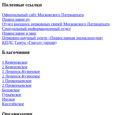
Полезные ссылки
Официальный сайт Московского Патриархата
Православие.ру
Отдел внешних церковных связей Московского Патриархата
Синодальный информационный отдел
Православие и мир
Церковно-научный центр «Православная энциклопедия»
КПДС
Газета «Глагол» (архив)
Благочиния
1 Кемеровское
2 Кемеровское
1 Ленинск-Кузнецкое
2 Ленинск-Кузнецкое
1 Прокопьевское
2 Прокопьевское
Беловское
Гурьевское
Инское
Киселёвское
Организации