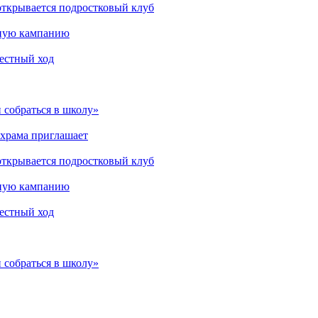
открывается подростковый клуб
мную кампанию
рестный ход
 собраться в школу»
 храма приглашает
открывается подростковый клуб
мную кампанию
рестный ход
 собраться в школу»