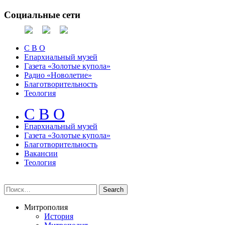
Социальные сети
С В О
Епархиальный музей
Газета «Золотые купола»
Радио «Новолетие»
Благотворительность
Теология
С В О
Епархиальный музeй
Газета «Золотые купола»
Благотворительность
Вакансии
Теология
Митрополия
История