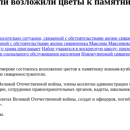
ли возложили цветы к памятни
анной с обстоятельствами жизни священника Максима Максимов
Набор учащихся в воскресную школу: прихо
Новокузнецкий священн
 Кемерове состоялось возложение цветов к памятнику воинам-ку
ые священнослужители.
 Великой Отечественной войны, члены коллегии администрации 
ие, сотрудники правоохранительных органов, кадеты, школьни
ронтах Великой Отечественной войны, солдат и офицеров, поги
».
ы.