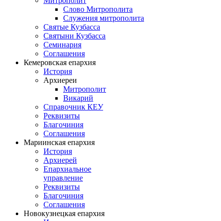
Митрополит
Слово Митрополита
Служения митрополита
Святые Кузбасса
Святыни Кузбасса
Семинария
Соглашения
Кемеровская епархия
История
Архиереи
Митрополит
Викарий
Справочник КЕУ
Реквизиты
Благочиния
Соглашения
Мариинская епархия
История
Архиерей
Епархиальное
управление
Реквизиты
Благочиния
Соглашения
Новокузнецкая епархия