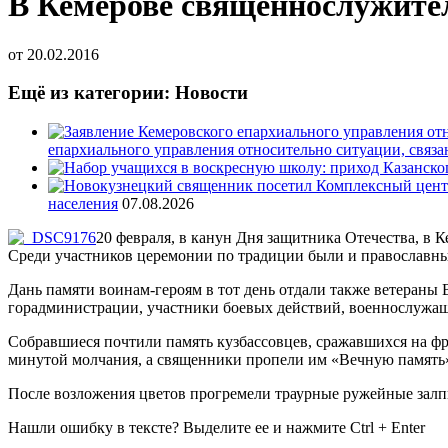
В Кемерове священнослужите
от
20.02.2016
Ещё из категории: Новости
епархиального управления относительно ситуации, связ
населения
07.08.2026
20 февраля, в канун Дня защитника Отечества, в
Среди участников церемонии по традиции были и православн
Дань памяти воинам-героям в тот день отдали также ветераны
горадминистрации, участники боевых действий, военнослужащ
Собравшиеся почтили память кузбассовцев, сражавшихся на ф
минутой молчания, а священники пропели им «Вечную память
После возложения цветов прогремели траурные ружейные залп
Нашли ошибку в тексте? Выделите ее и нажмите
Ctrl
+
Enter