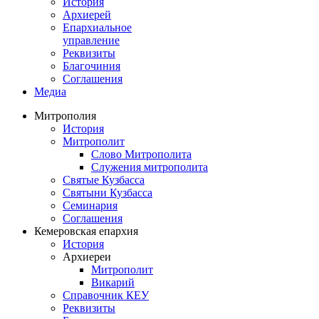
История
Архиерей
Епархиальное
управление
Реквизиты
Благочиния
Соглашения
Медиа
Митрополия
История
Митрополит
Слово Митрополита
Служения митрополита
Святые Кузбасса
Святыни Кузбасса
Семинария
Соглашения
Кемеровская епархия
История
Архиереи
Митрополит
Викарий
Справочник КЕУ
Реквизиты