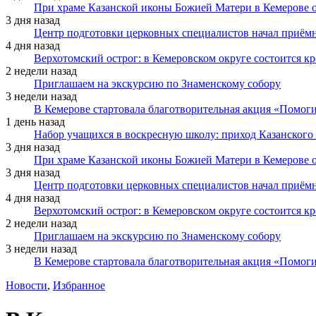
При храме Казанской иконы Божией Матери в Кемерове 
3 дня назад
Центр подготовки церковных специалистов начал приё
4 дня назад
Верхотомский острог: в Кемеровском округе состоится к
2 недели назад
Приглашаем на экскурсию по Знаменскому собору
3 недели назад
В Кемерове стартовала благотворительная акция «Помоги
1 день назад
Набор учащихся в воскресную школу: приход Казанского
3 дня назад
При храме Казанской иконы Божией Матери в Кемерове 
3 дня назад
Центр подготовки церковных специалистов начал приё
4 дня назад
Верхотомский острог: в Кемеровском округе состоится к
2 недели назад
Приглашаем на экскурсию по Знаменскому собору
3 недели назад
В Кемерове стартовала благотворительная акция «Помоги
Новости
,
Избранное