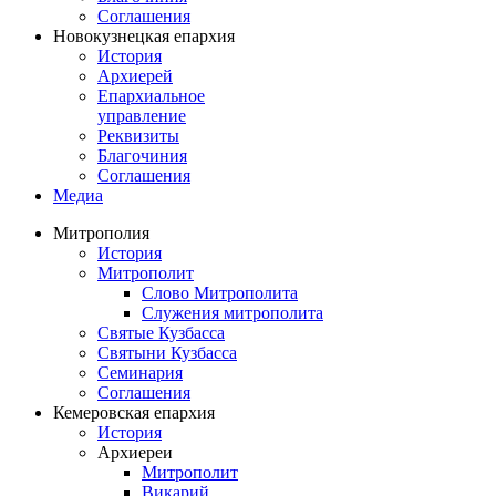
Соглашения
Новокузнецкая епархия
История
Архиерей
Епархиальное
управление
Реквизиты
Благочиния
Соглашения
Медиа
Митрополия
История
Митрополит
Слово Митрополита
Служения митрополита
Святые Кузбасса
Святыни Кузбасса
Семинария
Соглашения
Кемеровская епархия
История
Архиереи
Митрополит
Викарий