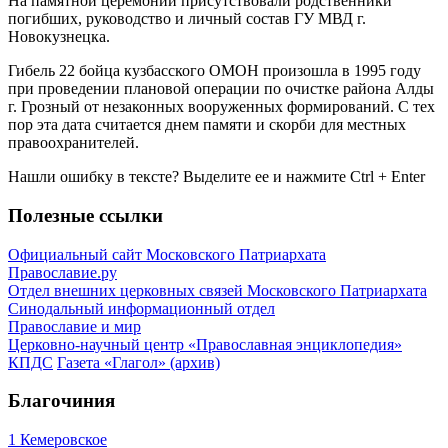
На памятной церемонии присутствовали родственники
погибших, руководство и личный состав ГУ МВД г.
Новокузнецка.
Гибель 22 бойца кузбасского ОМОН произошла в 1995 году
при проведении плановой операции по очистке района Алды
г. Грозный от незаконных вооруженных формирований. С тех
пор эта дата считается днем памяти и скорби для местных
правоохранителей.
Нашли ошибку в тексте? Выделите ее и нажмите
Ctrl
+
Enter
Полезные ссылки
Официальный сайт Московского Патриархата
Православие.ру
Отдел внешних церковных связей Московского Патриархата
Синодальный информационный отдел
Православие и мир
Церковно-научный центр «Православная энциклопедия»
КПДС
Газета «Глагол» (архив)
Благочиния
1 Кемеровское