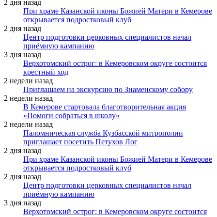
2 дня назад
При храме Казанской иконы Божией Матери в Кемерове
открывается подростковый клуб
2 дня назад
Центр подготовки церковных специалистов начал
приёмную кампанию
3 дня назад
Верхотомский острог: в Кемеровском округе состоится
крестный ход
2 недели назад
Приглашаем на экскурсию по Знаменскому собору
2 недели назад
В Кемерове стартовала благотворительная акция
«Помоги собраться в школу»
2 недели назад
Паломническая служба Кузбасской митрополии
приглашает посетить Петухов Лог
2 дня назад
При храме Казанской иконы Божией Матери в Кемерове
открывается подростковый клуб
2 дня назад
Центр подготовки церковных специалистов начал
приёмную кампанию
3 дня назад
Верхотомский острог: в Кемеровском округе состоится