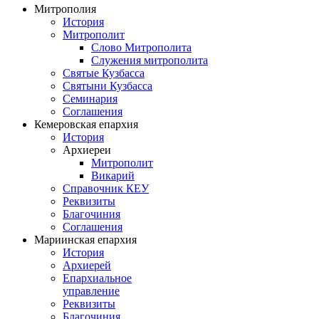
Митрополия
История
Митрополит
Слово Митрополита
Служения митрополита
Святые Кузбасса
Святыни Кузбасса
Семинария
Соглашения
Кемеровская епархия
История
Архиереи
Митрополит
Викарий
Справочник КЕУ
Реквизиты
Благочиния
Соглашения
Мариинская епархия
История
Архиерей
Епархиальное
управление
Реквизиты
Благочиния