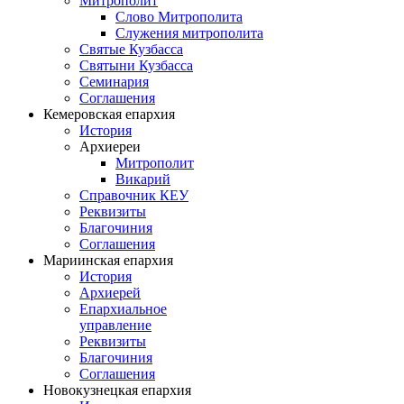
Митрополит
Слово Митрополита
Служения митрополита
Святые Кузбасса
Святыни Кузбасса
Семинария
Соглашения
Кемеровская епархия
История
Архиереи
Митрополит
Викарий
Справочник КЕУ
Реквизиты
Благочиния
Соглашения
Мариинская епархия
История
Архиерей
Епархиальное
управление
Реквизиты
Благочиния
Соглашения
Новокузнецкая епархия