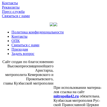
Контакты
Реквизиты
Пресс-служба
Связаться с нами
Политика конфиденциальности
Контакты
ОПК
Связаться с нами
Приходам
Задать вопрос
Сайт со­здан по бла­го­сло­ве­нию
Вы­со­ко­прео­свя­щен­ней­ше­го
Ари­стар­ха,
мит­ро­по­ли­та Ке­ме­ров­ско­го и
Про­ко­пьев­ско­го,
гла­вы Куз­бас­ской мит­ро­по­лии
При ис­поль­зо­ва­нии ма­те­ри­а­
лов ссыл­ка на сайт
mitropolia42.ru
обя­за­тель­на.
Куз­бас­ская мит­ро­по­лия Рус­
ской Пра­во­слав­ной Церк­ви