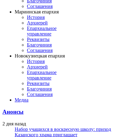
Благочиния
Соглашения
Мариинская епархия
История
Архиерей
Епархиальное
управление
Реквизиты
Благочиния
Соглашения
Новокузнецкая епархия
История
Архиерей
Епархиальное
управление
Реквизиты
Благочиния
Соглашения
Медиа
Анонсы
2 дня назад
Набор учащихся в воскресную школу: приход
Казанского храма приглашает