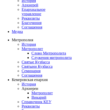
История
Архиерей
Епархиальное
управление
Реквизиты
Благочиния
Соглашения
Медиа
Митрополия
История
Митрополит
Слово Митрополита
Служения митрополита
Святые Кузбасса
Святыни Кузбасса
Семинария
Соглашения
Кемеровская епархия
История
Архиереи
Митрополит
Викарий
Справочник КЕУ
Реквизиты