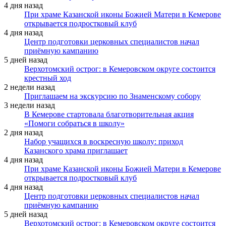
4 дня назад
При храме Казанской иконы Божией Матери в Кемерове
открывается подростковый клуб
4 дня назад
Центр подготовки церковных специалистов начал
приёмную кампанию
5 дней назад
Верхотомский острог: в Кемеровском округе состоится
крестный ход
2 недели назад
Приглашаем на экскурсию по Знаменскому собору
3 недели назад
В Кемерове стартовала благотворительная акция
«Помоги собраться в школу»
2 дня назад
Набор учащихся в воскресную школу: приход
Казанского храма приглашает
4 дня назад
При храме Казанской иконы Божией Матери в Кемерове
открывается подростковый клуб
4 дня назад
Центр подготовки церковных специалистов начал
приёмную кампанию
5 дней назад
Верхотомский острог: в Кемеровском округе состоится