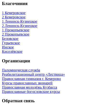
Благочиния
1 Кемеровское
2 Кемеровское
1 Ленинск-Кузнецкое
2 Ленинск-Кузнецкое
1 Прокопьевское
2 Прокопьевское
Беловское
Гурьевское
Инское
Киселёвское
Организации
Паломническая служба
Реабилитационный центр «Лествица»
Православная гимназия г. Кемерово
Курсы православных звонарей
Православная молодёжь Кузбасса
Православные богословские курсы
Обратная связь