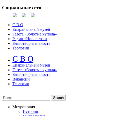
Социальные сети
С В О
Епархиальный музей
Газета «Золотые купола»
Радио «Новолетие»
Благотворительность
Теология
С В О
Епархиальный музeй
Газета «Золотые купола»
Благотворительность
Вакансии
Теология
Митрополия
История