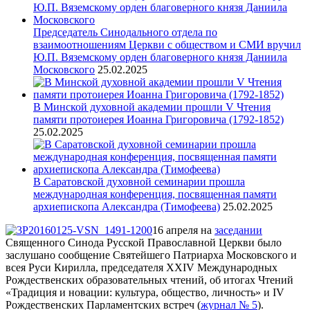
Председатель Синодального отдела по
взаимоотношениям Церкви с обществом и СМИ вручил
Ю.П. Вяземскому орден благоверного князя Даниила
Московского
25.02.2025
В Минской духовной академии прошли V Чтения
памяти протоиерея Иоанна Григоровича (1792-1852)
25.02.2025
В Саратовской духовной семинарии прошла
международная конференция, посвященная памяти
архиепископа Александра (Тимофеева)
25.02.2025
16 апреля на
заседании
Священного Синода Русской Православной Церкви было
заслушано сообщение Святейшего Патриарха Московского и
всея Руси Кирилла, председателя XXIV Международных
Рождественских образовательных чтений, об итогах Чтений
«Традиция и новации: культура, общество, личность» и IV
Рождественских Парламентских встреч (
журнал № 5
).