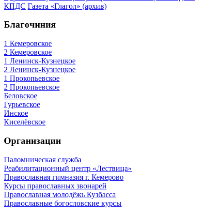
КПДС
Газета «Глагол» (архив)
Благочиния
1 Кемеровское
2 Кемеровское
1 Ленинск-Кузнецкое
2 Ленинск-Кузнецкое
1 Прокопьевское
2 Прокопьевское
Беловское
Гурьевское
Инское
Киселёвское
Организации
Паломническая служба
Реабилитационный центр «Лествица»
Православная гимназия г. Кемерово
Курсы православных звонарей
Православная молодёжь Кузбасса
Православные богословские курсы