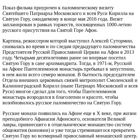
Показ фильма приурочен к паломническому визиту
Святейшего Патриарха Московского и всея Руси Кирилла на
Святую Гору, ожидаемому в конце мая 2016 года. Визит
запланирован в рамках торжеств, посвященных 1000-летию
русского присутствия на Святой Горе Афон.
Картина, режиссером которой выступил Алексей Сутормин,
снималась во время и по следам предыдущего паломничества
Предстоятеля Русской Православной Церкви на Афон в 2013
году. Четырьмя десятилетиями ранее он впервые посетил
Святую Гору в сане архимандрита. Тогда, в 1971-м, Русский
на Афоне Пантелеимонов монастырь пребывал в запустении,
в нем жили всего семеро монахов. В бытность председателем
Отдела внешних церковных связей митрополит Смоленский и
Калининградский Кирилл (ныне Патриарх Московский и всея
Руси) многое сделал для того, чтобы Пантелеимонов
монастырь возродился в благолепии и красоте, чтобы
возобновилось русское паломничество на Святую Гору.
Русские монахи появились на Афоне еще в X веке, при жизни
преподобного Афанасия Афонского, основателя Великой
лавры, привнесшего в отшельническое монашество систему
общежития (киновии) и уже тогда стремившегося превратить
Святую Гору во всемирный православный монашеский центр.