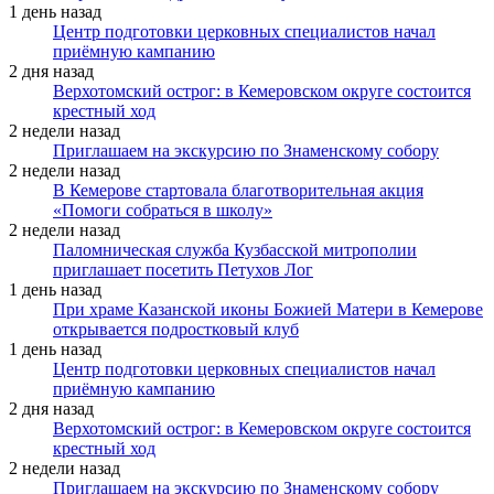
1 день назад
Центр подготовки церковных специалистов начал
приёмную кампанию
2 дня назад
Верхотомский острог: в Кемеровском округе состоится
крестный ход
2 недели назад
Приглашаем на экскурсию по Знаменскому собору
2 недели назад
В Кемерове стартовала благотворительная акция
«Помоги собраться в школу»
2 недели назад
Паломническая служба Кузбасской митрополии
приглашает посетить Петухов Лог
1 день назад
При храме Казанской иконы Божией Матери в Кемерове
открывается подростковый клуб
1 день назад
Центр подготовки церковных специалистов начал
приёмную кампанию
2 дня назад
Верхотомский острог: в Кемеровском округе состоится
крестный ход
2 недели назад
Приглашаем на экскурсию по Знаменскому собору