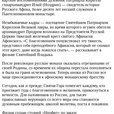
картине воспоминаниями духовник Патриарха Кирилла
схиархимандрит Илий (Ноздрин) — свидетель истории
Русского Афона, более десяти лет несший служение в
Пантелеимоновом монастыре.
Незабываемые кадры — посещение Святейшим Патриархом
Кириллом Великой лавры, во время которого игумен обители
архимандрит Продром возложил на Предстоятеля Русской
Церкви тяжелый железный крест святого Афанасия
Афонского. «С благоговением почувствовал эту тяжесть,
представил себе преподобного Афанасия, который не снимал
этот крест, даже когда ложился спать», — рассказывает в
фильме Святейший Владыка.
После революции русские монахи оказались отрезанными от
своей Родины, со временем их община перестала пополняться
и была на грани исчезновения. Теперь иноки из России все
чаще присоединяются к афонскому монашескому братству.
Сегодня, как и прежде, Святая Гора помогает каждому, кто
приезжает туда с благоговением и желанием, прикоснуться к
вечности. Для паломников из России, для тысяч
православных верующих со всего мира она становится
духовным прибежищем, школой молитвы, поста и покаяния.
Фильм создан студией «Неофит» по заказу