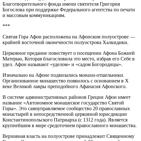
Благотворительного фонда имени святителя Григория
Богослова при поддержке Федерального агентства по печати
и массовым коммуникациям.
***
Святая Гора Афон расположена на Афонском полуострове —
крайней восточной оконечности полуострова Халкидики.
Церковное предание повествует о посещении Афона Божией
Матерью, Которая благословила это место, избрав его Себе в
удел. Афон называют «уделом» и «садом Богородицы».
Изначально на Афоне подвизались монахи-отшельники.
Организованное монашество появилось с основанием в X
веке Великой лавры преподобного Афанасия Афонского.
В системе административных районов Греции Афон имеет
название «Автономное монашеское государство Святой
Горы». Это самоуправляемое сообщество 20 православных
монастырей в непосредственной церковной юрисдикции
Константинопольского Патриарха (с 1312 года). Является
крупнейшим в мире средоточием православного монашества.
Верховная власть на полуострове принадлежит Священному