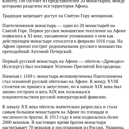
Киноту. Он состоит из представителей 20 монастырей, между
которыми разделена вся территория Афона.
Традиция запрещает доступ на Святую Гору женщинам.
Пантелеимонов монастырь — один из 20 монастырей на
Святой Горе. Первое русское монашеское поселение на Афоне
появилось в XI веке, письменное упоминание о нем как
действующем монастыре относится к февралю 1016 года. На
Афоне принял постриг родоначальник русского монашества
преподобный Антоний Печерский.
Первый русский монастырь на Афоне — обитель «Древодел»
(Ксилургу) был посвящен Успению Пресвятой Богородицы.
Начиная с 1169 г. монастырь великомученика Пантелеимона
стал основной русской обителью на Афоне. К концу XVIII
столетия он пришел в запустение, но в начале XIX века был
заново отстроен и весь XIX век пользовался
покровительством русской императорской фамилии.
К началу ХХ века обитель значительно разрослась и стала
самым большим монастырем на Афоне по площади и
численности братии. К 1913 году в нем подвизалось более
2000 монахов. В настоящее время братия монастыря
насчитывает 70 монахов и послушников из России, Украины,