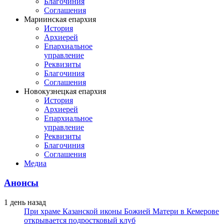
Благочиния
Соглашения
Мариинская епархия
История
Архиерей
Епархиальное
управление
Реквизиты
Благочиния
Соглашения
Новокузнецкая епархия
История
Архиерей
Епархиальное
управление
Реквизиты
Благочиния
Соглашения
Медиа
Анонсы
1 день назад
При храме Казанской иконы Божией Матери в Кемерове
открывается подростковый клуб