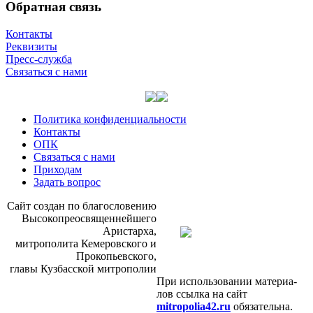
Обратная связь
Контакты
Реквизиты
Пресс-служба
Связаться с нами
Политика конфиденциальности
Контакты
ОПК
Связаться с нами
Приходам
Задать вопрос
Сайт со­здан по бла­го­сло­ве­нию
Вы­со­ко­прео­свя­щен­ней­ше­го
Ари­стар­ха,
мит­ро­по­ли­та Ке­ме­ров­ско­го и
Про­ко­пьев­ско­го,
гла­вы Куз­бас­ской мит­ро­по­лии
При ис­поль­зо­ва­нии ма­те­ри­а­
лов ссыл­ка на сайт
mitropolia42.ru
обя­за­тель­на.