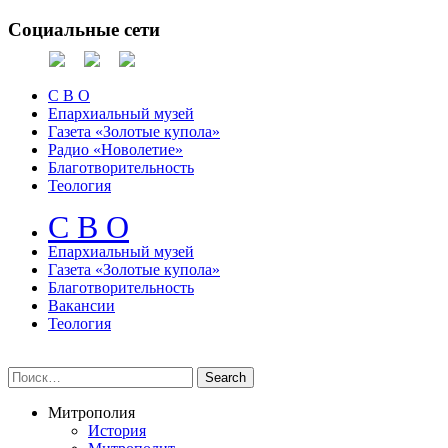
Социальные сети
С В О
Епархиальный музей
Газета «Золотые купола»
Радио «Новолетие»
Благотворительность
Теология
С В О
Епархиальный музeй
Газета «Золотые купола»
Благотворительность
Вакансии
Теология
Митрополия
История