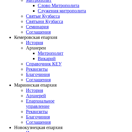
Митрополит
Слово Митрополита
Служения митрополита
Святые Кузбасса
Святыни Кузбасса
Семинария
Соглашения
Кемеровская епархия
История
Архиереи
Митрополит
Викарий
Справочник КЕУ
Реквизиты
Благочиния
Соглашения
Мариинская епархия
История
Архиерей
Епархиальное
управление
Реквизиты
Благочиния
Соглашения
Новокузнецкая епархия