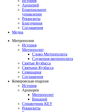
История
Архиерей
Епархиальное
управление
Реквизиты
Благочиния
Соглашения
Медиа
Митрополия
История
Митрополит
Слово Митрополита
Служения митрополита
Святые Кузбасса
Святыни Кузбасса
Семинария
Соглашения
Кемеровская епархия
История
Архиереи
Митрополит
Викарий
Справочник КЕУ
Реквизиты