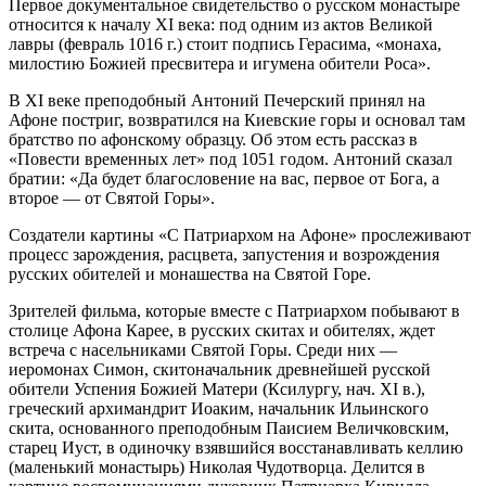
Первое документальное свидетельство о русском монастыре
относится к началу XI века: под одним из актов Великой
лавры (февраль 1016 г.) стоит подпись Герасима, «монаха,
милостию Божией пресвитера и игумена обители Роса».
В XI веке преподобный Антоний Печерский принял на
Афоне постриг, возвратился на Киевские горы и основал там
братство по афонскому образцу. Об этом есть рассказ в
«Повести временных лет» под 1051 годом. Антоний сказал
братии: «Да будет благословение на вас, первое от Бога, а
второе — от Святой Горы».
Создатели картины «С Патриархом на Афоне» прослеживают
процесс зарождения, расцвета, запустения и возрождения
русских обителей и монашества на Святой Горе.
Зрителей фильма, которые вместе с Патриархом побывают в
столице Афона Карее, в русских скитах и обителях, ждет
встреча с насельниками Святой Горы. Среди них —
иеромонах Симон, скитоначальник древнейшей русской
обители Успения Божией Матери (Ксилургу, нач. XI в.),
греческий архимандрит Иоаким, начальник Ильинского
скита, основанного преподобным Паисием Величковским,
старец Иуст, в одиночку взявшийся восстанавливать келлию
(маленький монастырь) Николая Чудотворца. Делится в