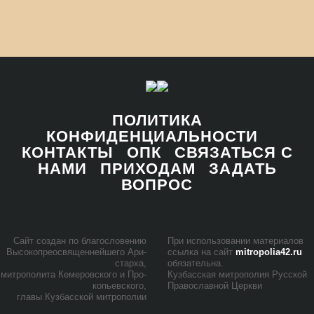
ПОЛИТИКА
КОНФИДЕНЦИАЛЬНОСТИ
КОНТАКТЫ
ОПК
СВЯЗАТЬСЯ С
НАМИ
ПРИХОДАМ
ЗАДАТЬ
ВОПРОС
Сайт со­здан по бла­го­сло­ве­нию
При ис­поль­зо­ва­нии ма­те­ри­а­лов
Вы­со­ко­прео­свя­щен­ней­ше­го Ари­
ссыл­ка на сайт
mitropolia42.ru
стар­ха,
обя­за­тель­на.
мит­ро­по­ли­та Ке­ме­ров­ско­го и Про­
Куз­бас­ская мит­ро­по­лия Рус­ской
ко­пьев­ско­го,
Пра­во­слав­ной Церк­ви
гла­вы Куз­бас­ской мит­ро­по­лии