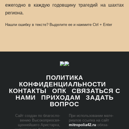
ежегодно в каждую годовщину трагедий на шахтах
региона.
Нашли ошибку в тексте? Выделите ее и нажмите
Ctrl
+
Enter
ПОЛИТИКА
КОНФИДЕНЦИАЛЬНОСТИ
КОНТАКТЫ
ОПК
СВЯЗАТЬСЯ С
НАМИ
ПРИХОДАМ
ЗАДАТЬ
ВОПРОС
Сайт со­здан по бла­го­сло­
При ис­поль­зо­ва­нии ма­те­
ве­нию Вы­со­ко­прео­свя­
ри­а­лов ссыл­ка на сайт
щен­ней­ше­го Ари­стар­ха,
mitropolia42.ru
обя­за­