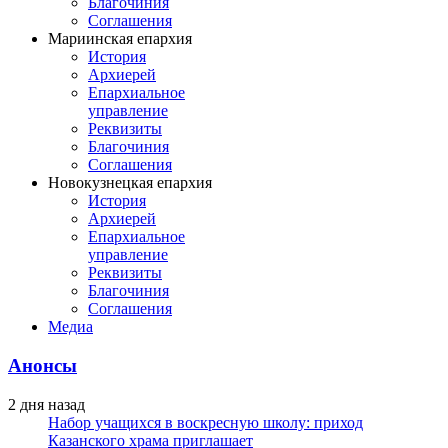
Благочиния
Соглашения
Мариинская епархия
История
Архиерей
Епархиальное
управление
Реквизиты
Благочиния
Соглашения
Новокузнецкая епархия
История
Архиерей
Епархиальное
управление
Реквизиты
Благочиния
Соглашения
Медиа
Анонсы
2 дня назад
Набор учащихся в воскресную школу: приход
Казанского храма приглашает