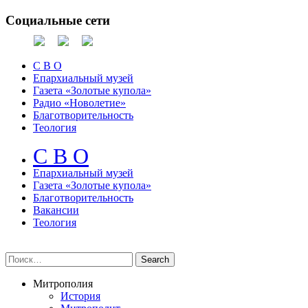
Социальные сети
С В О
Епархиальный музей
Газета «Золотые купола»
Радио «Новолетие»
Благотворительность
Теология
С В О
Епархиальный музeй
Газета «Золотые купола»
Благотворительность
Вакансии
Теология
Митрополия
История