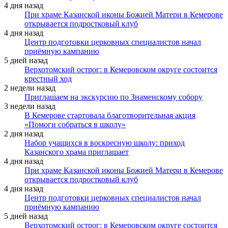
4 дня назад
При храме Казанской иконы Божией Матери в Кемерове
открывается подростковый клуб
4 дня назад
Центр подготовки церковных специалистов начал
приёмную кампанию
5 дней назад
Верхотомский острог: в Кемеровском округе состоится
крестный ход
2 недели назад
Приглашаем на экскурсию по Знаменскому собору
3 недели назад
В Кемерове стартовала благотворительная акция
«Помоги собраться в школу»
2 дня назад
Набор учащихся в воскресную школу: приход
Казанского храма приглашает
4 дня назад
При храме Казанской иконы Божией Матери в Кемерове
открывается подростковый клуб
4 дня назад
Центр подготовки церковных специалистов начал
приёмную кампанию
5 дней назад
Верхотомский острог: в Кемеровском округе состоится