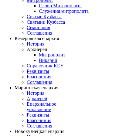
Митрополит
Слово Митрополита
Служения митрополита
Святые Кузбасса
Святыни Кузбасса
Семинария
Соглашения
Кемеровская епархия
История
Архиереи
Митрополит
Викарий
Справочник КЕУ
Реквизиты
Благочиния
Соглашения
Мариинская епархия
История
Архиерей
Епархиальное
управление
Реквизиты
Благочиния
Соглашения
Новокузнецкая епархия