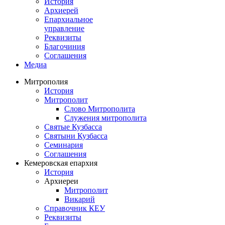
История
Архиерей
Епархиальное
управление
Реквизиты
Благочиния
Соглашения
Медиа
Митрополия
История
Митрополит
Слово Митрополита
Служения митрополита
Святые Кузбасса
Святыни Кузбасса
Семинария
Соглашения
Кемеровская епархия
История
Архиереи
Митрополит
Викарий
Справочник КЕУ
Реквизиты