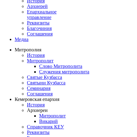
История
Архиерей
Епархиальное
управление
Реквизиты
Благочиния
Соглашения
Медиа
Митрополия
История
Митрополит
Слово Митрополита
Служения митрополита
Святые Кузбасса
Святыни Кузбасса
Семинария
Соглашения
Кемеровская епархия
История
Архиереи
Митрополит
Викарий
Справочник КЕУ
Реквизиты