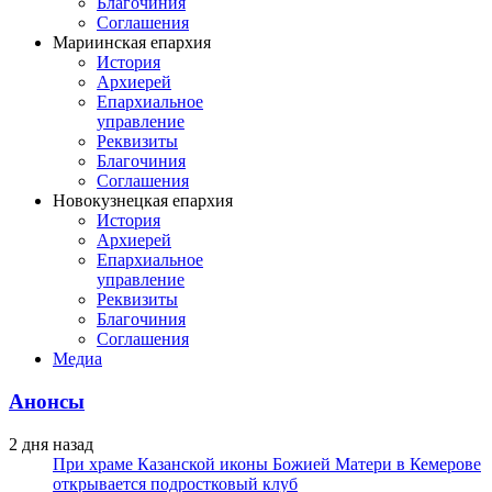
Благочиния
Соглашения
Мариинская епархия
История
Архиерей
Епархиальное
управление
Реквизиты
Благочиния
Соглашения
Новокузнецкая епархия
История
Архиерей
Епархиальное
управление
Реквизиты
Благочиния
Соглашения
Медиа
Анонсы
2 дня назад
При храме Казанской иконы Божией Матери в Кемерове
открывается подростковый клуб