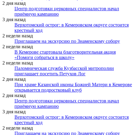
2 дня назад
Центр подготовки церковных специалистов начал
приёмную кампанию
3 дня назад
Верхотомский острог: в Кемеровском округе состоится
крестный ход
2 недели назад
Приглашаем на экскурсию по Знаменскому собору
2 недели назад
В Кемерове стартовала благотворительная акция
«Помоги собраться в школу»
2 недели назад
Паломническая служба Кузбасской митрополии
приглашает посетить Петухов Лог
2 дня назад
При храме Казанской иконы Божией Матери в Кемерове
открывается подростковый клуб
2 дня назад
Центр подготовки церковных специалистов начал
приёмную кампанию
3 дня назад
Верхотомский острог: в Кемеровском округе состоится
крестный ход
2 недели назад
Приглашаем на экскурсию по Знаменскому собору