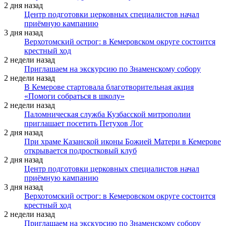
2 дня назад
Центр подготовки церковных специалистов начал
приёмную кампанию
3 дня назад
Верхотомский острог: в Кемеровском округе состоится
крестный ход
2 недели назад
Приглашаем на экскурсию по Знаменскому собору
2 недели назад
В Кемерове стартовала благотворительная акция
«Помоги собраться в школу»
2 недели назад
Паломническая служба Кузбасской митрополии
приглашает посетить Петухов Лог
2 дня назад
При храме Казанской иконы Божией Матери в Кемерове
открывается подростковый клуб
2 дня назад
Центр подготовки церковных специалистов начал
приёмную кампанию
3 дня назад
Верхотомский острог: в Кемеровском округе состоится
крестный ход
2 недели назад
Приглашаем на экскурсию по Знаменскому собору