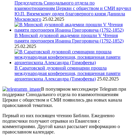
Председатель Синодального отдела по
взаимоотношениям Церкви с обществом и СМИ вручил
Ю.П. Вяземскому орден благоверного князя Даниила
Московского
25.02.2025
В Минской духовной академии прошли V Чтения
памяти протоиерея Иоанна Григоровича (1792-1852)
25.02.2025
В Саратовской духовной семинарии прошла
международная конференция, посвященная памяти
архиепископа Александра (Тимофеева)
25.02.2025
В популярном мессенджере Telegram при
поддержке Синодального отдела по взаимоотношениям
Церкви с обществом и СМИ появились два новых канала
православной тематики.
Первый из них посвящен чтению Библии. Ежедневно
подписчики получают отрывки из Евангелия с
комментариями. Другой канал рассылает информацию о
православном календаре.