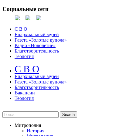
Социальные сети
С В О
Епархиальный музей
Газета «Золотые купола»
Радио «Новолетие»
Благотворительность
Теология
С В О
Епархиальный музeй
Газета «Золотые купола»
Благотворительность
Вакансии
Теология
Митрополия
История