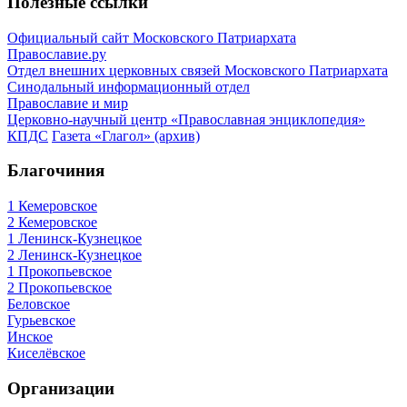
Полезные ссылки
Официальный сайт Московского Патриархата
Православие.ру
Отдел внешних церковных связей Московского Патриархата
Синодальный информационный отдел
Православие и мир
Церковно-научный центр «Православная энциклопедия»
КПДС
Газета «Глагол» (архив)
Благочиния
1 Кемеровское
2 Кемеровское
1 Ленинск-Кузнецкое
2 Ленинск-Кузнецкое
1 Прокопьевское
2 Прокопьевское
Беловское
Гурьевское
Инское
Киселёвское
Организации