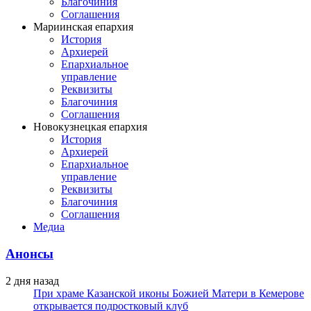
Благочиния
Соглашения
Мариинская епархия
История
Архиерей
Епархиальное
управление
Реквизиты
Благочиния
Соглашения
Новокузнецкая епархия
История
Архиерей
Епархиальное
управление
Реквизиты
Благочиния
Соглашения
Медиа
Анонсы
2 дня назад
При храме Казанской иконы Божией Матери в Кемерове
открывается подростковый клуб