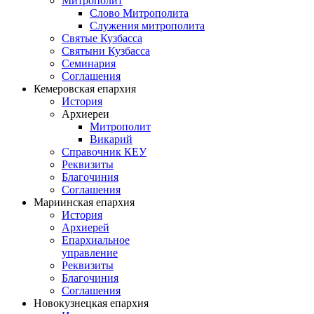
Митрополит
Слово Митрополита
Служения митрополита
Святые Кузбасса
Святыни Кузбасса
Семинария
Соглашения
Кемеровская епархия
История
Архиереи
Митрополит
Викарий
Справочник КЕУ
Реквизиты
Благочиния
Соглашения
Мариинская епархия
История
Архиерей
Епархиальное
управление
Реквизиты
Благочиния
Соглашения
Новокузнецкая епархия