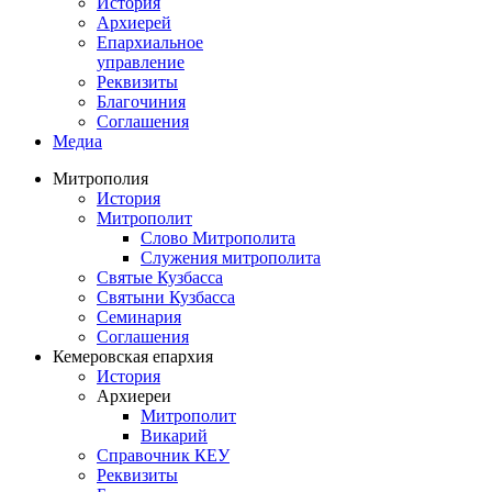
История
Архиерей
Епархиальное
управление
Реквизиты
Благочиния
Соглашения
Медиа
Митрополия
История
Митрополит
Слово Митрополита
Служения митрополита
Святые Кузбасса
Святыни Кузбасса
Семинария
Соглашения
Кемеровская епархия
История
Архиереи
Митрополит
Викарий
Справочник КЕУ
Реквизиты