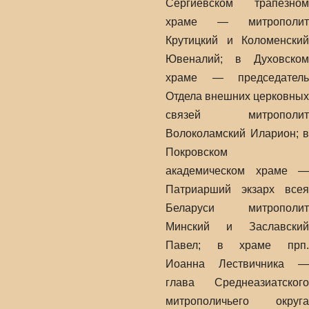
Сергиевском трапезном
храме — митрополит
Крутицкий и Коломенский
Ювеналий; в Духовском
храме — председатель
Отдела внешних церковных
связей митрополит
Волоколамский Иларион; в
Покровском
академическом храме —
Патриарший экзарх всея
Беларуси митрополит
Минский и Заславский
Павел; в храме прп.
Иоанна Лествичника —
глава Среднеазиатского
митрополичьего округа