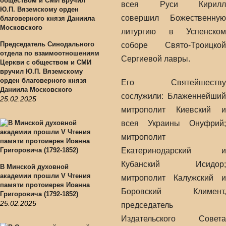
всея Руси Кирилл
совершил Божественную
литургию в Успенском
Председатель Синодального
соборе Свято-Троицкой
отдела по взаимоотношениям
Сергиевой лавры.
Церкви с обществом и СМИ
вручил Ю.П. Вяземскому
орден благоверного князя
Его Святейшеству
Даниила Московского
сослужили: Блаженнейший
25.02.2025
митрополит Киевский и
всея Украины Онуфрий;
митрополит
Екатеринодарский и
Кубанский Исидор;
В Минской духовной
академии прошли V Чтения
митрополит Калужский и
памяти протоиерея Иоанна
Боровский Климент,
Григоровича (1792-1852)
25.02.2025
председатель
Издательского Совета