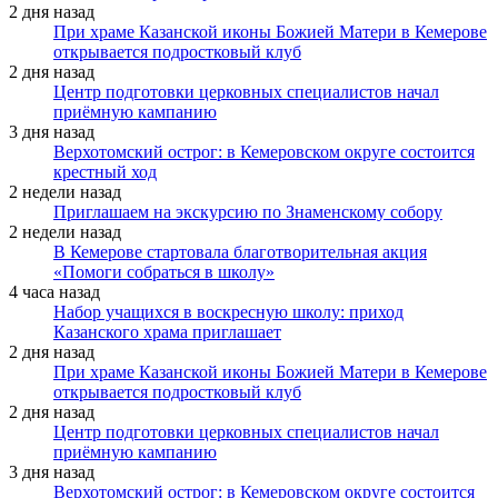
2 дня назад
При храме Казанской иконы Божией Матери в Кемерове
открывается подростковый клуб
2 дня назад
Центр подготовки церковных специалистов начал
приёмную кампанию
3 дня назад
Верхотомский острог: в Кемеровском округе состоится
крестный ход
2 недели назад
Приглашаем на экскурсию по Знаменскому собору
2 недели назад
В Кемерове стартовала благотворительная акция
«Помоги собраться в школу»
4 часа назад
Набор учащихся в воскресную школу: приход
Казанского храма приглашает
2 дня назад
При храме Казанской иконы Божией Матери в Кемерове
открывается подростковый клуб
2 дня назад
Центр подготовки церковных специалистов начал
приёмную кампанию
3 дня назад
Верхотомский острог: в Кемеровском округе состоится