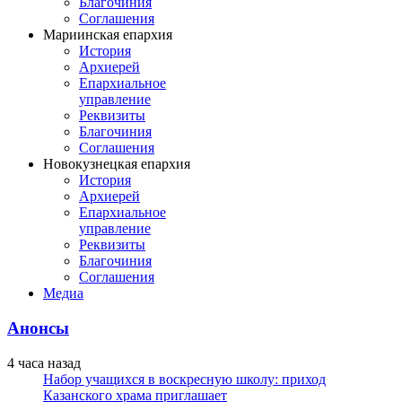
Благочиния
Соглашения
Мариинская епархия
История
Архиерей
Епархиальное
управление
Реквизиты
Благочиния
Соглашения
Новокузнецкая епархия
История
Архиерей
Епархиальное
управление
Реквизиты
Благочиния
Соглашения
Медиа
Анонсы
4 часа назад
Набор учащихся в воскресную школу: приход
Казанского храма приглашает