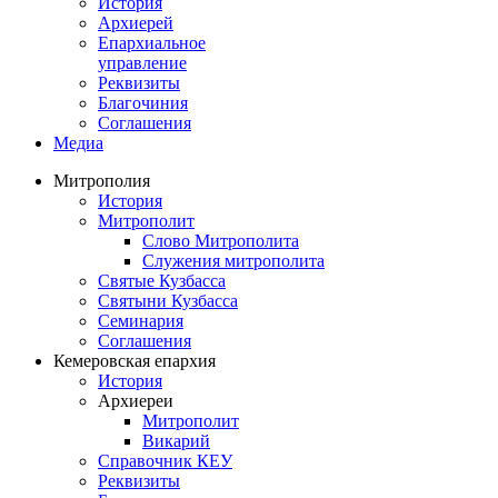
История
Архиерей
Епархиальное
управление
Реквизиты
Благочиния
Соглашения
Медиа
Митрополия
История
Митрополит
Слово Митрополита
Служения митрополита
Святые Кузбасса
Святыни Кузбасса
Семинария
Соглашения
Кемеровская епархия
История
Архиереи
Митрополит
Викарий
Справочник КЕУ
Реквизиты