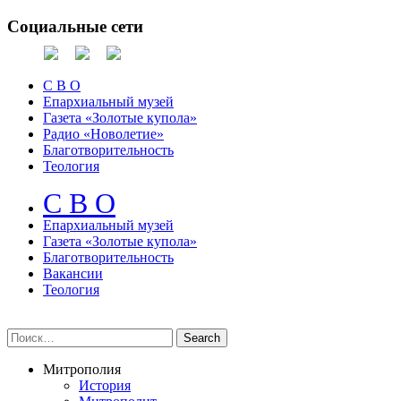
Социальные сети
С В О
Епархиальный музей
Газета «Золотые купола»
Радио «Новолетие»
Благотворительность
Теология
С В О
Епархиальный музeй
Газета «Золотые купола»
Благотворительность
Вакансии
Теология
Митрополия
История