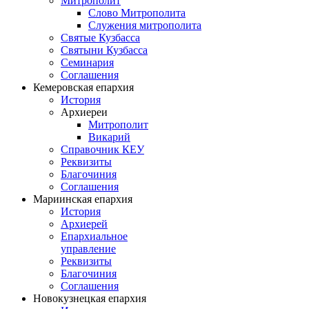
Митрополит
Слово Митрополита
Служения митрополита
Святые Кузбасса
Святыни Кузбасса
Семинария
Соглашения
Кемеровская епархия
История
Архиереи
Митрополит
Викарий
Справочник КЕУ
Реквизиты
Благочиния
Соглашения
Мариинская епархия
История
Архиерей
Епархиальное
управление
Реквизиты
Благочиния
Соглашения
Новокузнецкая епархия