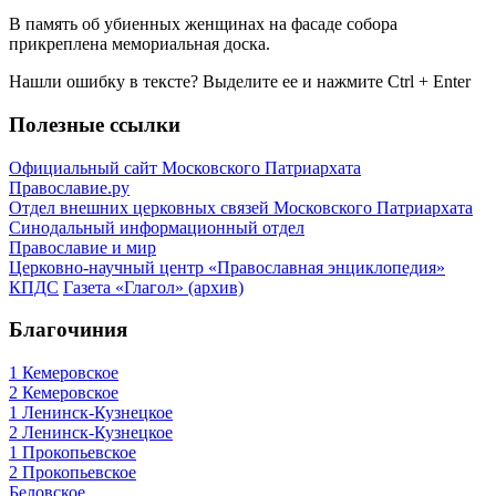
В память об убиенных женщинах на фасаде собора
прикреплена мемориальная доска.
Нашли ошибку в тексте? Выделите ее и нажмите
Ctrl
+
Enter
Полезные ссылки
Официальный сайт Московского Патриархата
Православие.ру
Отдел внешних церковных связей Московского Патриархата
Синодальный информационный отдел
Православие и мир
Церковно-научный центр «Православная энциклопедия»
КПДС
Газета «Глагол» (архив)
Благочиния
1 Кемеровское
2 Кемеровское
1 Ленинск-Кузнецкое
2 Ленинск-Кузнецкое
1 Прокопьевское
2 Прокопьевское
Беловское