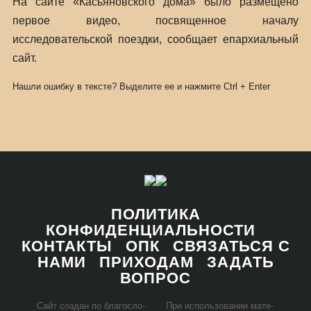
На сайте «Касьяновского дома» было размещено
первое видео, посвященное началу
исследовательской поездки, сообщает епархиальный
сайт.
Нашли ошибку в тексте? Выделите ее и нажмите
Ctrl
+
Enter
ПОЛИТИКА
КОНФИДЕНЦИАЛЬНОСТИ
КОНТАКТЫ
ОПК
СВЯЗАТЬСЯ С
НАМИ
ПРИХОДАМ
ЗАДАТЬ
ВОПРОС
Сайт со­здан по бла­го­сло­
При ис­поль­зо­ва­нии ма­те­