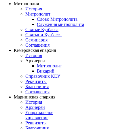
Митрополия
История
Митрополит
Слово Митрополита
Служения митрополита
Святые Кузбасса
Святыни Кузбасса
Семинария
Соглашения
Кемеровская епархия
История
Архиереи
Митрополит
Викарий
Справочник КЕУ
Реквизиты
Благочиния
Соглашения
Мариинская епархия
История
Архиерей
Епархиальное
управление
Реквизиты
Благочиния