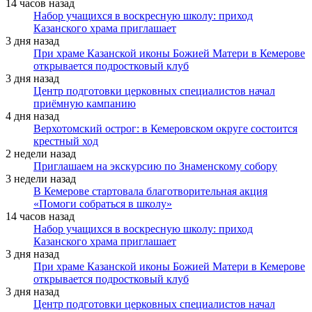
14 часов назад
Набор учащихся в воскресную школу: приход
Казанского храма приглашает
3 дня назад
При храме Казанской иконы Божией Матери в Кемерове
открывается подростковый клуб
3 дня назад
Центр подготовки церковных специалистов начал
приёмную кампанию
4 дня назад
Верхотомский острог: в Кемеровском округе состоится
крестный ход
2 недели назад
Приглашаем на экскурсию по Знаменскому собору
3 недели назад
В Кемерове стартовала благотворительная акция
«Помоги собраться в школу»
14 часов назад
Набор учащихся в воскресную школу: приход
Казанского храма приглашает
3 дня назад
При храме Казанской иконы Божией Матери в Кемерове
открывается подростковый клуб
3 дня назад
Центр подготовки церковных специалистов начал