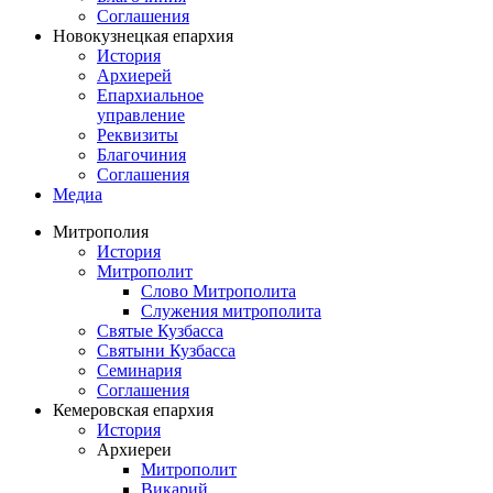
Соглашения
Новокузнецкая епархия
История
Архиерей
Епархиальное
управление
Реквизиты
Благочиния
Соглашения
Медиа
Митрополия
История
Митрополит
Слово Митрополита
Служения митрополита
Святые Кузбасса
Святыни Кузбасса
Семинария
Соглашения
Кемеровская епархия
История
Архиереи
Митрополит
Викарий