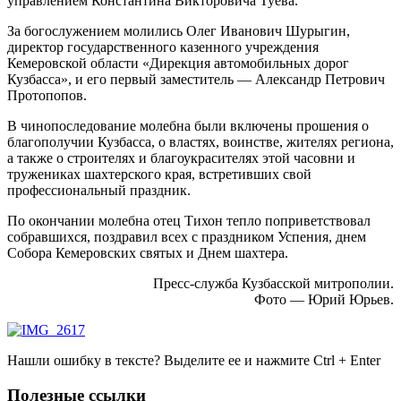
управлением Константина Викторовича Туева.
За богослужением молились Олег Иванович Шурыгин,
директор государственного казенного учреждения
Кемеровской области «Дирекция автомобильных дорог
Кузбасса», и его первый заместитель — Александр Петрович
Протопопов.
В чинопоследование молебна были включены прошения о
благополучии Кузбасса, о властях, воинстве, жителях региона,
а также о строителях и благоукрасителях этой часовни и
тружениках шахтерского края, встретивших свой
профессиональный праздник.
По окончании молебна отец Тихон тепло поприветствовал
собравшихся, поздравил всех с праздником Успения, днем
Собора Кемеровских святых и Днем шахтера.
Пресс-служба Кузбасской митрополии.
Фото — Юрий Юрьев.
Нашли ошибку в тексте? Выделите ее и нажмите
Ctrl
+
Enter
Полезные ссылки