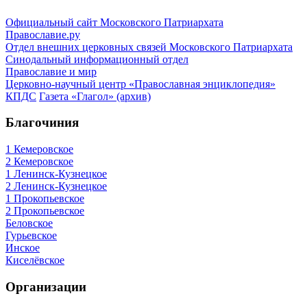
Официальный сайт Московского Патриархата
Православие.ру
Отдел внешних церковных связей Московского Патриархата
Синодальный информационный отдел
Православие и мир
Церковно-научный центр «Православная энциклопедия»
КПДС
Газета «Глагол» (архив)
Благочиния
1 Кемеровское
2 Кемеровское
1 Ленинск-Кузнецкое
2 Ленинск-Кузнецкое
1 Прокопьевское
2 Прокопьевское
Беловское
Гурьевское
Инское
Киселёвское
Организации