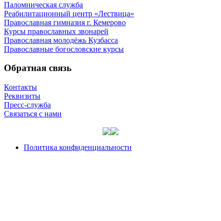
Паломническая служба
Реабилитационный центр «Лествица»
Православная гимназия г. Кемерово
Курсы православных звонарей
Православная молодёжь Кузбасса
Православные богословские курсы
Обратная связь
Контакты
Реквизиты
Пресс-служба
Связаться с нами
Политика конфиденциальности
Контакты
ОПК
Связаться с нами
Приходам
Задать вопрос
Сайт со­здан по бла­го­сло­ве­нию
Вы­со­ко­прео­свя­щен­ней­ше­го