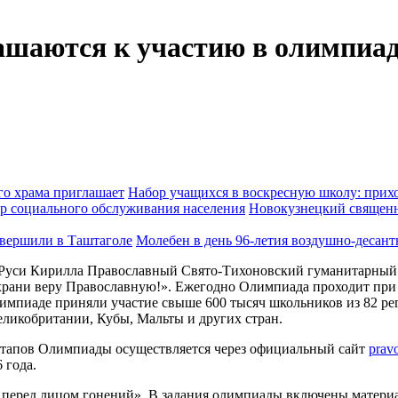
шаются к участию в олимпиад
Набор учащихся в воскресную школу: прихо
Новокузнецкий священн
Молебен в день 96-летия воздушно-десан
я Руси Кирилла Православный Свято-Тихоновский гуманитарны
 храни веру Православную!». Ежегодно Олимпиада проходит при
импиаде приняли участие свыше 600 тысяч школьников из 82 рег
еликобритании, Кубы, Мальты и других стран.
этапов Олимпиады осуществляется через официальный сайт
prav
 года.
ра перед лицом гонений». В задания олимпиады включены матери