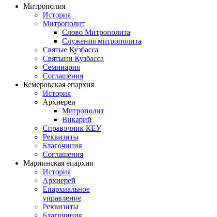
Митрополия
История
Митрополит
Слово Митрополита
Служения митрополита
Святые Кузбасса
Святыни Кузбасса
Семинария
Соглашения
Кемеровская епархия
История
Архиереи
Митрополит
Викарий
Справочник КЕУ
Реквизиты
Благочиния
Соглашения
Мариинская епархия
История
Архиерей
Епархиальное
управление
Реквизиты
Благочиния