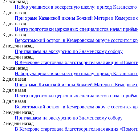
2 часа назад
Набор учащихся в воскресную школу: приход Казанского
2 дня назад
При храме Казанской иконы Божией Матери в Кемерове 
2 дня назад
Центр подготовки церковных специалистов начал приё
3 дня назад
Верхотомский острог: в Кемеровском округе состоится к
2 недели назад
Приглашаем на экскурсию по Знаменскому собору
2 недели назад
В Кемерове стартовала благотворительная акция «Помоги
2 часа назад
Набор учащихся в воскресную школу: приход Казанского
2 дня назад
При храме Казанской иконы Божией Матери в Кемерове 
2 дня назад
Центр подготовки церковных специалистов начал приё
3 дня назад
Верхотомский острог: в Кемеровском округе состоится к
2 недели назад
Приглашаем на экскурсию по Знаменскому собору
2 недели назад
В Кемерове стартовала благотворительная акция «Помоги