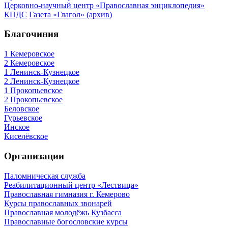
Церковно-научный центр «Православная энциклопедия»
КПДС
Газета «Глагол» (архив)
Благочиния
1 Кемеровское
2 Кемеровское
1 Ленинск-Кузнецкое
2 Ленинск-Кузнецкое
1 Прокопьевское
2 Прокопьевское
Беловское
Гурьевское
Инское
Киселёвское
Организации
Паломническая служба
Реабилитационный центр «Лествица»
Православная гимназия г. Кемерово
Курсы православных звонарей
Православная молодёжь Кузбасса
Православные богословские курсы