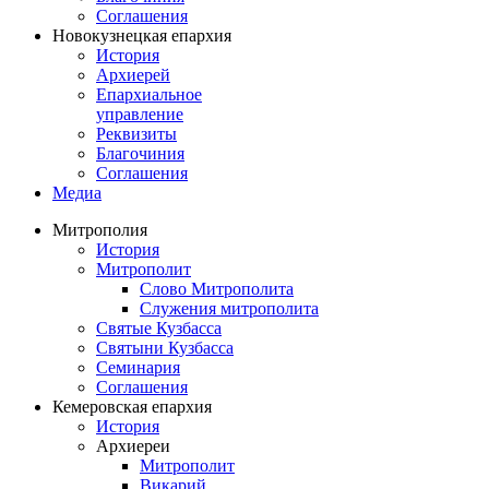
Соглашения
Новокузнецкая епархия
История
Архиерей
Епархиальное
управление
Реквизиты
Благочиния
Соглашения
Медиа
Митрополия
История
Митрополит
Слово Митрополита
Служения митрополита
Святые Кузбасса
Святыни Кузбасса
Семинария
Соглашения
Кемеровская епархия
История
Архиереи
Митрополит
Викарий