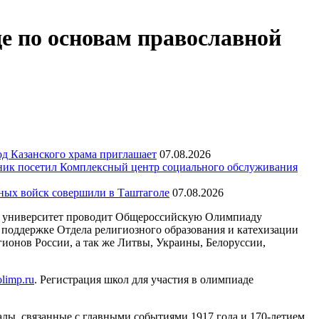
е по основам православной
д Казанского храма приглашает
07.08.2026
ик посетил Комплексный центр социального обслуживания
тных войск совершили в Таштаголе
07.08.2026
й университет проводит Общероссийскую Олимпиаду
 поддержке Отдела религиозного образования и катехизации
ионов России, а так же Литвы, Украины, Белоруссии,
olimp.ru
. Регистрация школ для участия в олимпиаде
алы, связанные с главными событиями 1917 года и 170-летием