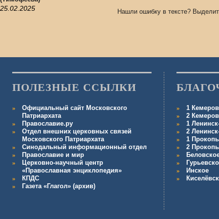
25.02.2025
Нашли ошибку в тексте? Выделит
ПОЛЕЗНЫЕ ССЫЛКИ
БЛАГО
Официальный сайт Московского
1 Кемеров
Патриархата
2 Кемеров
Православие.ру
1 Ленинск
Отдел внешних церковных связей
2 Ленинск
Московского Патриархата
1 Прокопь
Синодальный информационный отдел
2 Прокопь
Православие и мир
Беловско
Церковно-научный центр
Гурьевско
«Православная энциклопедия»
Инское
КПДС
Киселёвс
Газета «Глагол» (архив)