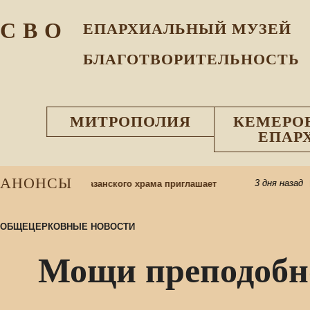
С В О
ЕПАРХИАЛЬНЫЙ МУЗEЙ
БЛАГОТВОРИТЕЛЬНОСТЬ
МИТРОПОЛИЯ
КЕМЕРО
ЕПАР
АНОНСЫ
3 дня назад
 школу: приход Казанского храма приглашает
Пр
ОБЩЕЦЕРКОВНЫЕ НОВОСТИ
Мощи преподобн