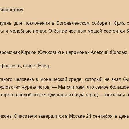
Афонскому.
упны для поклонения в Богоявленском соборе г. Орла с
ты и молебные пения. Отбытие честных мощей состоится 6
омонах Кирион (Ольховик) и иеромонах Алексий (Корсак).
онского, станет Елец.
такого человека в монашеской среде, который не знал бы
орловских журналистов. — Мы считаем, что самое большое
оторого сподобляются единицы из рода в род — молиться о
коны Спасителя завершится в Москве 24 сентября, в день