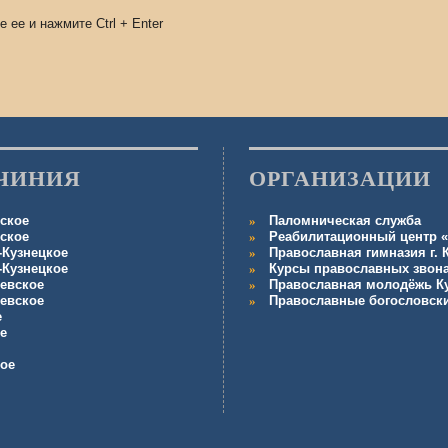
е ее и нажмите
Ctrl
+
Enter
ЧИНИЯ
ОРГАНИЗАЦИИ
ское
Паломническая служба
ское
Реабилитационный центр «
-Кузнецкое
Православная гимназия г.
-Кузнецкое
Курсы православных звон
евское
Православная молодёжь К
евское
Православные богословск
е
е
кое