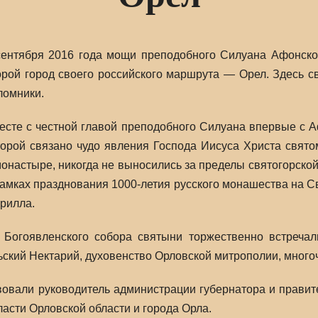
сентября 2016 года мощи преподобного Силуана Афонско
орой город своего российского маршрута — Орел. Здесь 
ломники.
есте с честной главой преподобного Силуана впервые с А
торой связано чудо явления Господа Иисуса Христа свято
настыре, никогда не выносились за пределы святогорской
рамках празднования 1000-летия русского монашества на 
ирилла.
 Богоявленского собора святыни торжественно встречал
ьский Нектарий, духовенство Орловской митрополии, мног
вовали руководитель администрации губернатора и правит
ласти Орловской области и города Орла.