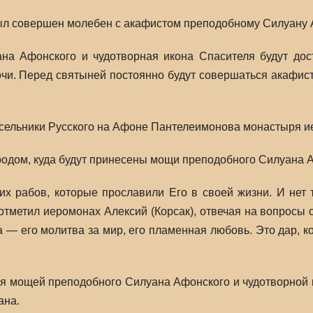
ыл совершен молебен с акафистом преподобному Силуану 
а Афонского и чудотворная икона Спасителя будут дост
очи. Перед святыней постоянно будут совершаться акафис
ельники Русского на Афоне Пантелеимонова монастыря иер
дом, куда будут принесены мощи преподобного Силуана Аф
их рабов, которые прославили Его в своей жизни. И нет 
тметил иеромонах Алексий (Корсак), отвечая на вопросы 
 — его молитва за мир, его пламенная любовь. Это дар, к
я мощей преподобного Силуана Афонского и чудотворной и
ана.