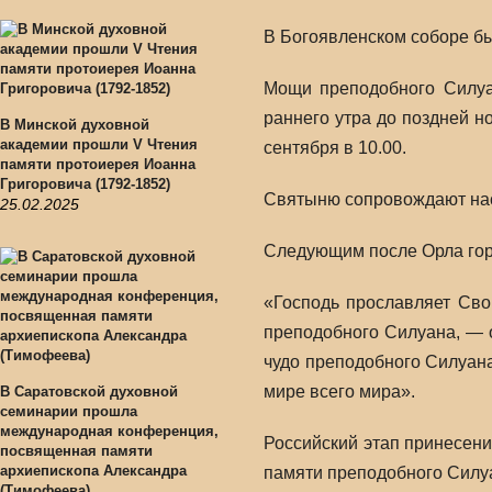
В Богоявленском соборе б
Мощи преподобного Силуан
раннего утра до поздней н
В Минской духовной
академии прошли V Чтения
сентября в 10.00.
памяти протоиерея Иоанна
Григоровича (1792-1852)
Святыню сопровождают нас
25.02.2025
Следующим после Орла горо
«Господь прославляет Сво
преподобного Силуана, — о
чудо преподобного Силуана
мире всего мира».
В Саратовской духовной
семинарии прошла
международная конференция,
Российский этап принесени
посвященная памяти
архиепископа Александра
памяти преподобного Силу
(Тимофеева)