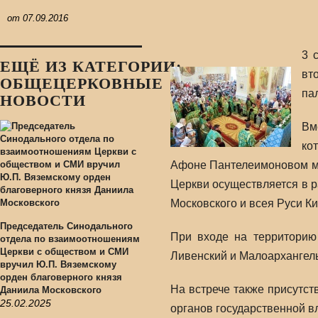
от
07.09.2016
3 
ЕЩЁ ИЗ КАТЕГОРИИ:
вт
ОБЩЕЦЕРКОВНЫЕ
па
НОВОСТИ
Вм
ко
Афоне Пантелеимоновом мо
Церкви осуществляется в 
Московского и всея Руси К
Председатель Синодального
При входе на территорию
отдела по взаимоотношениям
Церкви с обществом и СМИ
Ливенский и Малоархангел
вручил Ю.П. Вяземскому
орден благоверного князя
На встрече также присутст
Даниила Московского
25.02.2025
органов государственной в